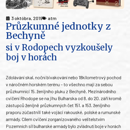
3 októbra, 2019
atm
Průzkumné jednotky z
Bechyně
si v Rodopech vyzkoušely
boj v horách
Zdolávání skal, noční bivakování nebo 18kilometrový pochod
v náročném horském terénu – to všechno mají za sebou
průzkumníci 15. ženijního pluku z Bechyně. Mezinárodního
cvičení Rhodope se na jihu Bulharska od 8. do 20. září kromě
zástupců ženijně průzkumných čet 151. a 153. ženijního
praporu zúčastnili také vojáci rakouské, polské a rumunské
armády. Cílem cvičení zorganizovaného velitelstvím
Pozemních sil bulharské armády bylo zvládnutí boje v horách