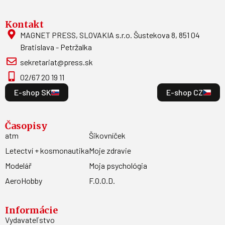
Kontakt
MAGNET PRESS, SLOVAKIA s.r.o. Šustekova 8, 851 04
Bratislava - Petržalka
sekretariat@press.sk
02/67 20 19 11
E-shop SK
E-shop CZ
Časopisy
atm
Šikovníček
Letectví + kosmonautika
Moje zdravie
Modelář
Moja psychológia
AeroHobby
F.O.O.D.
Informácie
Vydavateľstvo