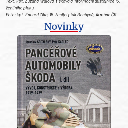
Text: kpt. Zuzana Králová, tisková a informační důstojnice 15.
ženijního pluku
Foto: kpt. Eduard Zíka, 15. ženijní pluk Bechyně, Armáda ČR
Novinky