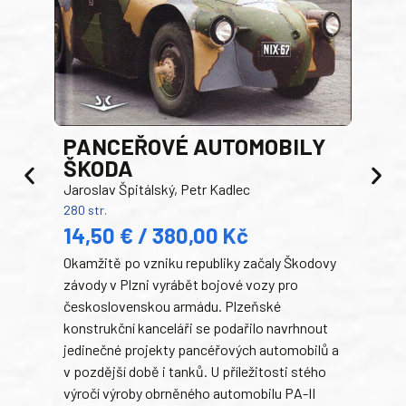
PANCEŘOVÉ AUTOMOBILY
ŠKODA
TA
Jaroslav Špitálský, Petr Kadlec
Ben
280 str.
352 s
14,50 € / 380,00 Kč
22
Okamžitě po vzniku republiky začaly Škodovy
Tank
závody v Plzni vyrábět bojové vozy pro
býva
československou armádu. Plzeňské
Rusk
konstrukční kanceláři se podařilo navrhnout
armá
jedinečné projekty pancéřových automobilů a
stře
v pozdější době i tanků. U příležitosti stého
při 
výročí výroby obrněného automobilu PA-II
blíz