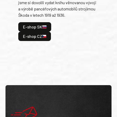
jsme si dovolili vydat knihu věnovanou vývoji
tank
a výrobě pancéřových automobilů strojírnou
v lé
Škoda v letech 1919 až 1936.
tak 
hrdi
E-shop SK
je: 
odeh
E-shop CZ
bitv
E
E