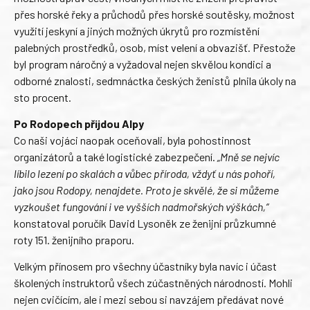
přes horské řeky a průchodů přes horské soutěsky, možnost
využití jeskyní a jiných možných úkrytů pro rozmístění
palebných prostředků, osob, míst velení a obvazišť. Přestože
byl program náročný a vyžadoval nejen skvělou kondici a
odborné znalosti, sedmnáctka českých ženistů plnila úkoly na
sto procent.
Po Rodopech přijdou Alpy
Co naši vojáci naopak oceňovali, byla pohostinnost
organizátorů a také logistické zabezpečení.
„Mně se nejvíc
líbilo lezení po skalách a vůbec příroda, vždyť u nás pohoří,
jako jsou Rodopy, nenajdete. Proto je skvělé, že si můžeme
vyzkoušet fungování i ve vyšších nadmořských výškách,“
konstatoval poručík David Lysoněk ze ženijní průzkumné
roty 151. ženijního praporu.
Velkým přínosem pro všechny účastníky byla navíc i účast
školených instruktorů všech zúčastněných národností. Mohli
nejen cvičícím, ale i mezi sebou si navzájem předávat nové