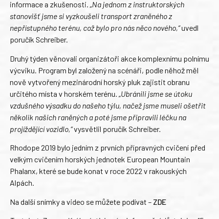
informace a zkušenosti.
„Na jednom z instruktorských
stanovišť jsme si vyzkoušeli transport zraněného z
nepřístupného terénu, což bylo pro nás něco nového,“
uvedl
poručík Schreiber.
Druhý týden věnovali organizátoři akce komplexnímu polnímu
výcviku. Program byl založený na scénáři, podle něhož měl
nově vytvořený mezinárodní horský pluk zajistit obranu
určitého místa v horském terénu.
„Ubránili jsme se útoku
vzdušného výsadku do našeho týlu, načež jsme museli ošetřit
několik našich raněných a poté jsme připravili léčku na
projíždějící vozidlo,“
vysvětlil poručík Schreiber.
Rhodope 2019 bylo jedním z prvních přípravných cvičení před
velkým cvičením horských jednotek European Mountain
Phalanx, které se bude konat v roce 2022 v rakouských
Alpách.
Na další snímky a video se můžete podívat –
ZDE