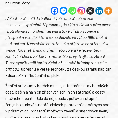
na úrovni čety.
„Vojáci se včlenili do bulharských rot a všechno pak
absolvovali společně. V prvním týdnu šlo o výcvik v přesunech
i patrolování v horském terénu a také přežití spojené s
přespáním v sedle, které se nacházelo ve výšce 1960 metrů
nad mořem. Nechyběla ani střelecká příprava na střelnici ve
výšce 1100 metrů nad mořem nebo vojenské lezení, tedy
zdolávání skal s veškerým materiálem, výstrojí a se zbraní.
Tento výcvik vedli horští vůdci z 6. horské brigády rakouské
armády,“
upřesňuje velitel jednotky za českou stranu kapitán
Eduard Zíka z 15. ženijního pluku.
Ženijní průzkum v horách musí zjistit směr a stav horských
cest, pěšin a na nich zřízených ženijních zátarasů a cesty
možného obejití. Dále do něj spadá zjišťování stupně
ženijního budování nepřátelských postavení a opěrných bodů
v průsmycích, prostorů možných závalů a sněhových lavin,
možností úprav cest, vhodných míst ke zřízení přepravišť