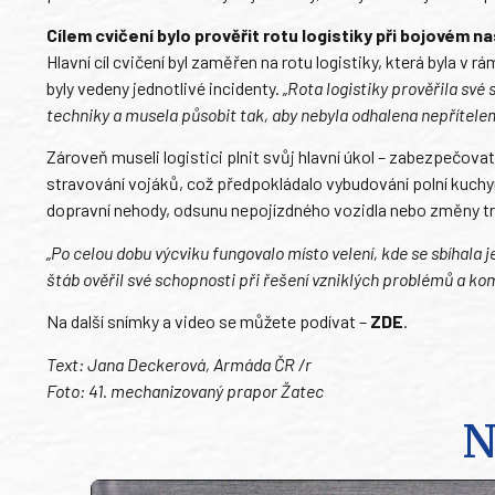
Cílem cvičení bylo prověřit rotu logistiky při bojovém n
Hlavní cíl cvičení byl zaměřen na rotu logistiky, která byla 
byly vedeny jednotlivé incidenty.
„Rota logistiky prověřila své
techniky a musela působit tak, aby nebyla odhalena nepřítele
Zároveň museli logistici plnit svůj hlavní úkol – zabezpečovat
stravování vojáků, což předpokládalo vybudování polní kuch
dopravní nehody, odsunu nepojízdného vozidla nebo změny tr
„Po celou dobu výcviku fungovalo místo velení, kde se sbíhala j
štáb ověřil své schopnosti při řešení vzniklých problémů a komu
Na další snímky a video se můžete podívat –
ZDE
.
Text: Jana Deckerová, Armáda ČR /r
Foto: 41. mechanizovaný prapor Žatec
N