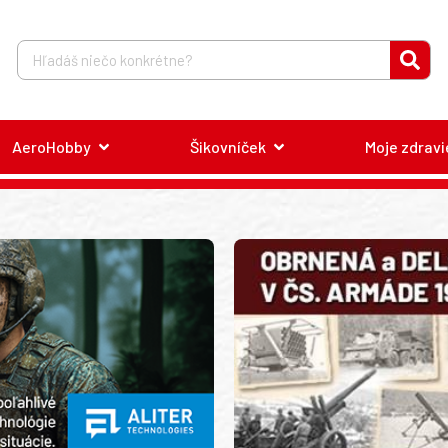
AeroHobby
Šikovníček
Moje zdravi