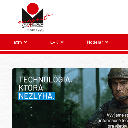
atm
L+K
Modelář