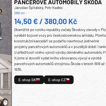
PANCEŘOVÉ AUTOMOBILY ŠKODA
Jaroslav Špitálský, Petr Kadlec
280 str.
14,50 € / 380,00 Kč
Okamžitě po vzniku republiky začaly Škodovy závody v Plz
vyrábět bojové vozy pro československou armádu. Plzeň
konstrukční kanceláři se podařilo navrhnout jedinečné
projekty pancéřových automobilů a v pozdější době i tank
U příležitosti stého výročí výroby obrněného automobilu P
II jsme si dovolili vydat knihu věnovanou vývoji a výrobě
pancéřových automobilů strojírnou Škoda v letech 1919 až
1936.
E-shop SK
E-shop CZ