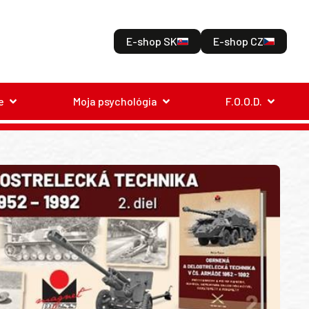
E-shop SK
E-shop CZ
e
Moja psychológia
F.O.O.D.