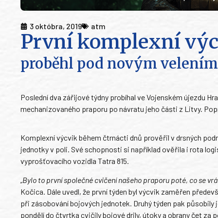
3 októbra, 2019
atm
První komplexní výc
proběhl pod novým velením
Poslední dva zářijové týdny probíhal ve Vojenském újezdu Hr
mechanizovaného praporu po návratu jeho části z Litvy. Popr
Komplexní výcvik během čtrnácti dnů prověřil v drsných po
jednotky v poli. Své schopnosti si například ověřila i rota l
vyprošťovacího vozidla Tatra 815.
„Bylo to první společné cvičení našeho praporu poté, co se vrá
Kočica. Dále uvedl, že první týden byl výcvik zaměřen přede
při zásobování bojových jednotek. Druhý týden pak působily
pondělí do čtvrtka cvičily bojové drily, útoky a obrany čet za