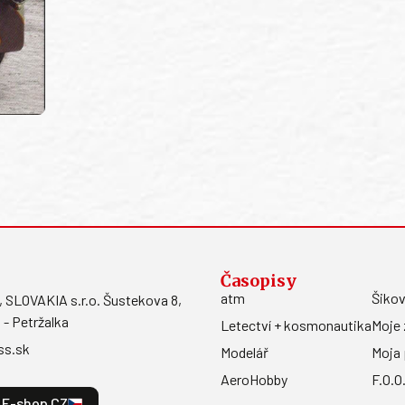
Časopisy
atm
Šikov
LOVAKIA s.r.o. Šustekova 8,
 - Petržalka
Letectví + kosmonautika
Moje 
ss.sk
Modelář
Moja 
AeroHobby
F.O.O
E-shop CZ