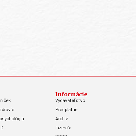
Informácie
níček
Vydavateľstvo
zdravie
Predplatné
psychológia
Archív
.D.
Inzercia