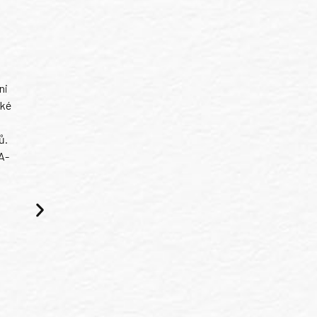
ni
ské
ů.
A-