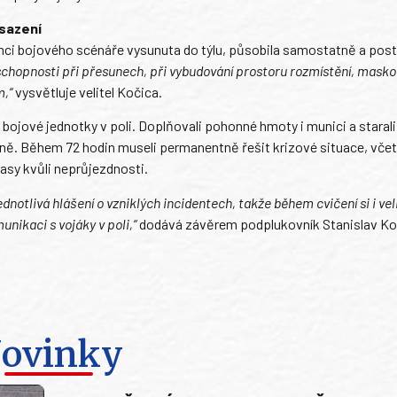
asazení
v rámci bojového scénáře vysunuta do týlu, působila samostatně a pos
 schopnosti při přesunech, při vybudování prostoru rozmístění, masko
m,“
vysvětluje velitel Kočica.
 bojové jednotky v poli. Doplňovali pohonné hmoty i munici a starali
yně. Během 72 hodin museli permanentně řešit krizové situace, vče
asy kvůli neprůjezdnosti.
ednotlivá hlášení o vzniklých incidentech, takže během cvičení si i vel
nikaci s vojáky v poli,“
dodává závěrem podplukovník Stanislav Ko
ovinky