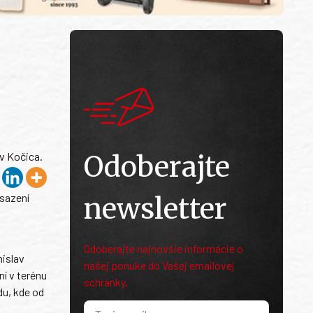
v Kočica.
Odoberajte
sazení
newsletter
Odoberajte najnovšie informácie o
islav
našej ponuke do Vašej emailovej
í v terénu
schránky.
du, kde od