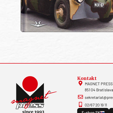
Kontakt
MAGNET PRESS, S
851 04 Bratislava
sekretariat@pre
02/67 20 19 11
E-shop SK