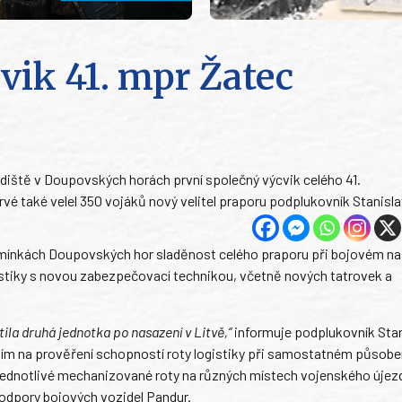
vik 41. mpr Žatec
adiště v Doupovských horách první společný výcvik celého 41.
vé také velel 350 vojáků nový velitel praporu podplukovník Stanisla
dmínkách Doupovských hor sladěnost celého praporu při bojovém na
ogistiky s novou zabezpečovací technikou, včetně nových tatrovek a
tila druhá jednotka po nasazení v Litvě,“
informuje podplukovník Stan
vším na prověření schopností roty logistiky při samostatném působen
 jednotlivé mechanizované roty na různých místech vojenského újez
 podpory bojových vozidel Pandur.