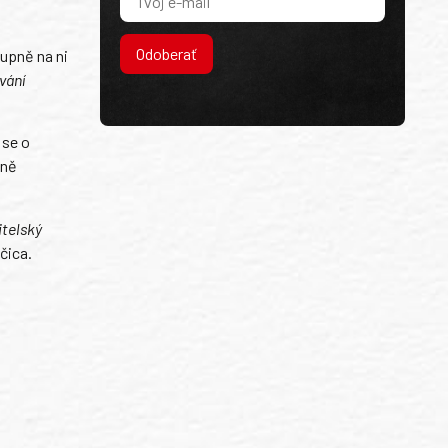
Odoberať
tupně na ni
vání
 se o
tně
itelský
čica.