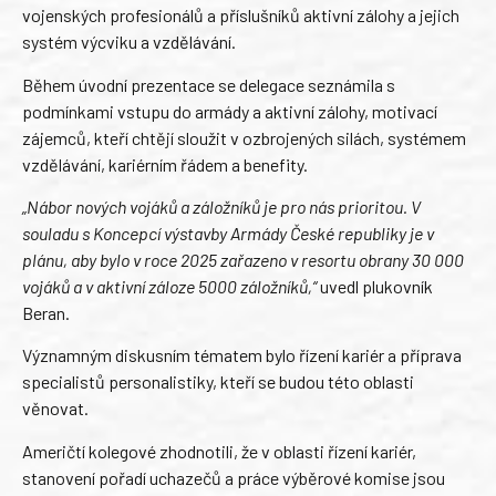
vojenských profesionálů a příslušníků aktivní zálohy a jejich
systém výcviku a vzdělávání.
Během úvodní prezentace se delegace seznámila s
podmínkami vstupu do armády a aktivní zálohy, motivací
zájemců, kteří chtějí sloužit v ozbrojených silách, systémem
vzdělávání, kariérním řádem a benefity.
„Nábor nových vojáků a záložníků je pro nás prioritou. V
souladu s Koncepcí výstavby Armády České republiky je v
plánu, aby bylo v roce 2025 zařazeno v resortu obrany 30 000
vojáků a v aktivní záloze 5000 záložníků,“
uvedl plukovník
Beran.
Významným diskusním tématem bylo řízení kariér a příprava
specialistů personalistiky, kteří se budou této oblasti
věnovat.
Američtí kolegové zhodnotili, že v oblasti řízení kariér,
stanovení pořadí uchazečů a práce výběrové komise jsou