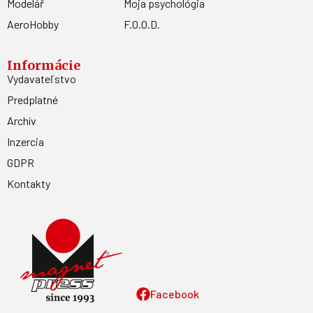
Modelář
Moja psychológia
AeroHobby
F.O.O.D.
Informácie
Vydavateľstvo
Predplatné
Archív
Inzercia
GDPR
Kontakty
Facebook