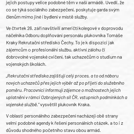
jejich postupy velice podobné těm v naší armádě. Uvedli, že
co se týká sociálního zabezpečení, poskytuje garda svým
členům mimo jiné i bydlení v místě služby.
Ve čtvrtek 26. září navštívili američtí kolegové v doprovodu
náčelníka Odboru doplňování personálu plukovníka Tomáše
Kraky Rekrutační středisko Čechy. To je k dispozici jak
zájemcům o profesionální službu, aktivní zálohu či
dobrovolné vojenské cvičení, tak uchazečům o studium na
vojenských školách.
„Rekrutační střediska zajišťují celý proces, a to od náboru
nových uchazečů přes jejich výběr až po přijetí do služebního
poměru. Pracovníci informují zájemce o možnostech jejich
uplatnění v rámci Ozbrojených sil ČR, vstupních podmínkách a
vojenské službě,“
vysvětlil plukovník Kraka.
V oblasti personálního zabezpečení nacházejí obě strany
velmi podobné agendy k řešení personálních otázek, a to i z
důvodu shodného početního stavu obou armád.