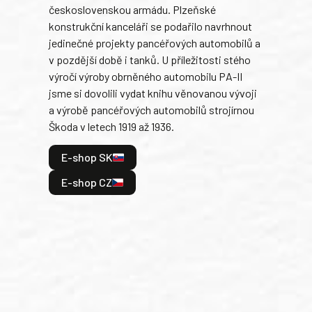
československou armádu. Plzeňské
Rusk
konstrukční kanceláři se podařilo navrhnout
armá
jedinečné projekty pancéřových automobilů a
stře
v pozdější době i tanků. U příležitosti stého
při 
výročí výroby obrněného automobilu PA-II
blíz
jsme si dovolili vydat knihu věnovanou vývoji
tank
a výrobě pancéřových automobilů strojírnou
v lé
Škoda v letech 1919 až 1936.
tak 
hrdi
E-shop SK
je: 
odeh
E-shop CZ
bitv
E
E