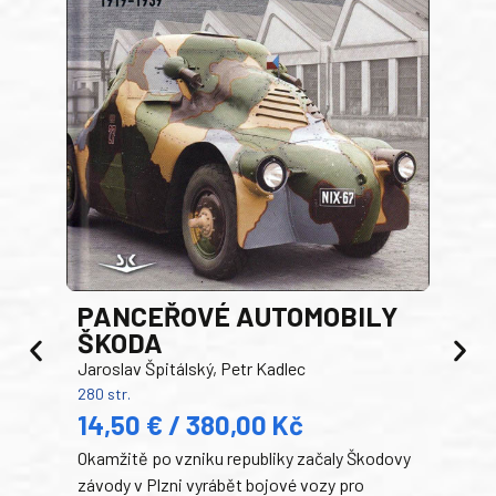
PANCEŘOVÉ AUTOMOBILY
ŠKODA
TA
Jaroslav Špitálský, Petr Kadlec
Ben
280 str.
352 s
14,50 € / 380,00 Kč
22
Okamžitě po vzniku republiky začaly Škodovy
Tank
závody v Plzni vyrábět bojové vozy pro
býva