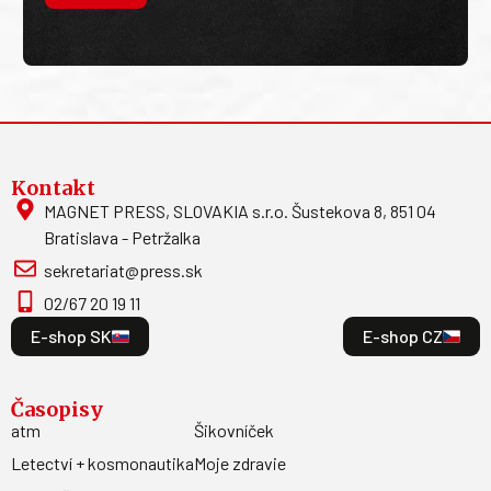
Kontakt
MAGNET PRESS, SLOVAKIA s.r.o. Šustekova 8, 851 04
Bratislava - Petržalka
sekretariat@press.sk
02/67 20 19 11
E-shop SK
E-shop CZ
Časopisy
atm
Šikovníček
Letectví + kosmonautika
Moje zdravie