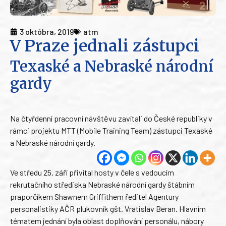
3 októbra, 2019
atm
V Praze jednali zástupci
Texaské a Nebraské národní
gardy
Na čtyřdenní pracovní návštěvu zavítali do České republiky v
rámci projektu MTT (Mobile Training Team) zástupci Texaské
a Nebraské národní gardy.
Ve středu 25. září přivítal hosty v čele s vedoucím
rekrutačního střediska Nebraské národní gardy štábním
praporčíkem Shawnem Griffithem ředitel Agentury
personalistiky AČR plukovník gšt. Vratislav Beran. Hlavním
tématem jednání byla oblast doplňování personálu, nábory