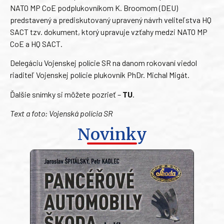
NATO MP CoE podplukovníkom K. Broomom (DEU)
predstavený a prediskutovaný upravený návrh veliteľstva HQ
SACT tzv. dokument, ktorý upravuje vzťahy medzi NATO MP
CoE a HQ SACT.
Delegáciu Vojenskej polície SR na danom rokovaní viedol
riaditeľ Vojenskej polície plukovník PhDr. Michal Migát.
Ďalšie snímky si môžete pozrieť –
TU
.
Text a foto: Vojenská polícia SR
Novinky