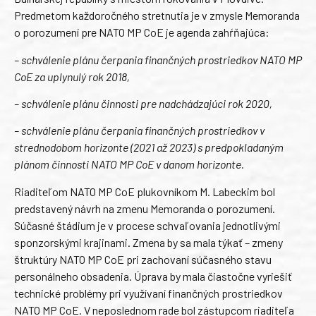
Predmetom každoročného stretnutia je v zmysle Memoranda
o porozumení pre NATO MP CoE je agenda zahŕňajúca:
– schválenie plánu čerpania finančných prostriedkov NATO MP
CoE za uplynulý rok 2018,
– schválenie plánu činnosti pre nadchádzajúci rok 2020,
– schválenie plánu čerpania finančných prostriedkov v
strednodobom horizonte (2021 až 2023) s predpokladaným
plánom činnosti NATO MP CoE v danom horizonte.
Riaditeľom NATO MP CoE plukovníkom M. Labeckim bol
predstavený návrh na zmenu Memoranda o porozumení.
Súčasné štádium je v procese schvaľovania jednotlivými
sponzorskými krajinami. Zmena by sa mala týkať – zmeny
štruktúry NATO MP CoE pri zachovaní súčasného stavu
personálneho obsadenia. Úprava by mala čiastočne vyriešiť
technické problémy pri využívaní finančných prostriedkov
NATO MP CoE. V neposlednom rade bol zástupcom riaditeľa