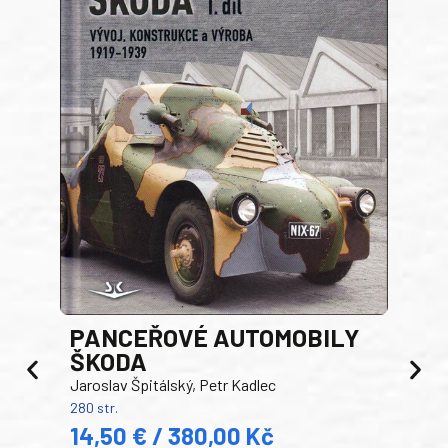
PANCEŘOVÉ AUTOMOBILY
ŠKODA
TA
Jaroslav Špitálský, Petr Kadlec
Ben
280 str.
352 s
14,50 € / 380,00 Kč
22