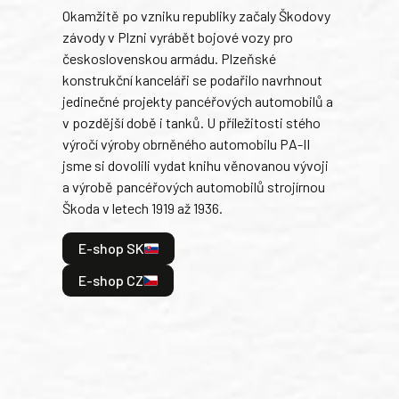
Okamžitě po vzniku republiky začaly Škodovy
Tank
závody v Plzni vyrábět bojové vozy pro
býva
československou armádu. Plzeňské
Rusk
konstrukční kanceláři se podařilo navrhnout
armá
jedinečné projekty pancéřových automobilů a
stře
v pozdější době i tanků. U příležitosti stého
při 
výročí výroby obrněného automobilu PA-II
blíz
jsme si dovolili vydat knihu věnovanou vývoji
tank
a výrobě pancéřových automobilů strojírnou
v lé
Škoda v letech 1919 až 1936.
tak 
hrdi
E-shop SK
je: 
odeh
E-shop CZ
bitv
E
E