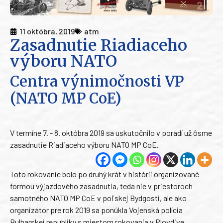
11 októbra, 2019
atm
Zasadnutie Riadiaceho
výboru NATO
Centra výnimočnosti VP
(NATO MP CoE)
V termíne 7. - 8. októbra 2019 sa uskutočnilo v poradí už ôsme
zasadnutie Riadiaceho výboru NATO MP CoE.
Toto rokovanie bolo po druhý krát v histórii organizované
formou výjazdového zasadnutia, teda nie v priestoroch
samotného NATO MP CoE v poľskej Bydgosti, ale ako
organizátor pre rok 2019 sa ponúkla Vojenská polícia
Bulharskej republiky s miestom rokovania v Plovdive.