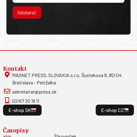
Odoberať
Kontakt
MAGNET PRESS, SLOVAKIA s.r.o. Šustekova 8, 851 04
Bratislava - Petržalka
sekretariat@press.sk
02/67 20 19 11
E-shop SK
E-shop CZ
Časopisy
atm
Šikovníček