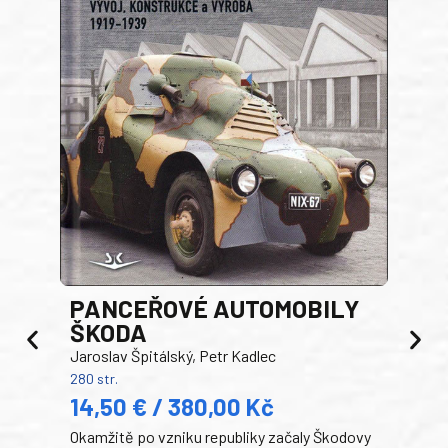
PANCEŘOVÉ AUTOMOBILY
ŠKODA
TA
Jaroslav Špitálský, Petr Kadlec
Ben
280 str.
352 s
14,50 € / 380,00 Kč
22
Okamžitě po vzniku republiky začaly Škodovy
Tank