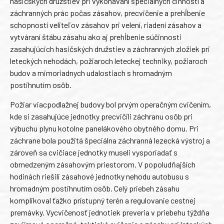
hasičských družstiev pri vykonávaní špeciálnych činností a
záchranných prác počas zásahov, precvičenie a prehĺbenie
schopností veliteľov zásahov pri velení, riadení zásahov a
vytváraní štábu zásahu ako aj prehĺbenie súčinnosti
zasahujúcich hasičských družstiev a záchranných zložiek pri
leteckých nehodách, požiaroch leteckej techniky, požiaroch
budov a mimoriadnych udalostiach s hromadným
postihnutím osôb.
Požiar viacpodlažnej budovy bol prvým operačným cvičením,
kde si zasahujúce jednotky precvičili záchranu osôb pri
výbuchu plynu kotolne panelákového obytného domu. Pri
záchrane bola použitá špeciálna záchranná lezecká výstroj a
zároveň sa cvičiace jednotky museli vysporiadať s
obmedzeným zásahovým priestorom. V popoludňajších
hodinách riešili zásahové jednotky nehodu autobusu s
hromadným postihnutím osôb. Celý priebeh zásahu
komplikoval ťažko prístupný terén a regulovanie cestnej
premávky. Vycvičenosť jednotiek preveria v priebehu týždňa