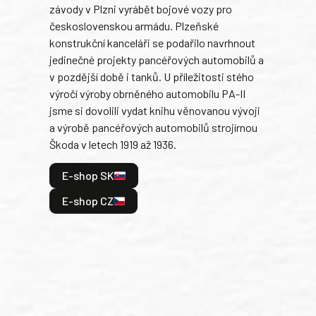
závody v Plzni vyrábět bojové vozy pro
býva
československou armádu. Plzeňské
Rusk
konstrukční kanceláři se podařilo navrhnout
armá
jedinečné projekty pancéřových automobilů a
stře
v pozdější době i tanků. U příležitosti stého
při 
výročí výroby obrněného automobilu PA-II
blíz
jsme si dovolili vydat knihu věnovanou vývoji
tank
a výrobě pancéřových automobilů strojírnou
v lé
Škoda v letech 1919 až 1936.
tak 
hrdi
E-shop SK
je: 
odeh
E-shop CZ
bitv
E
E