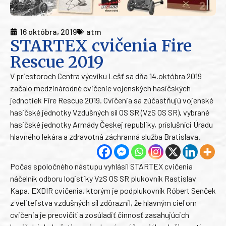
16 októbra, 2019
atm
STARTEX cvičenia Fire
Rescue 2019
V priestoroch Centra výcviku Lešť sa dňa 14.októbra 2019
začalo medzinárodné cvičenie vojenských hasičských
jednotiek Fire Rescue 2019. Cvičenia sa zúčastňujú vojenské
hasičské jednotky Vzdušných síl OS SR (VzS OS SR), vybrané
hasičské jednotky Armády Českej republiky, príslušníci Úradu
hlavného lekára a zdravotná záchranná služba Bratislava.
Počas spoločného nástupu vyhlásil STARTEX cvičenia
náčelník odboru logistiky VzS OS SR plukovník Rastislav
Kapa. EXDIR cvičenia, ktorým je podplukovník Róbert Senček
z veliteľstva vzdušných síl zdôraznil, že hlavným cieľom
cvičenia je precvičiť a zosúladiť činnosť zasahujúcich