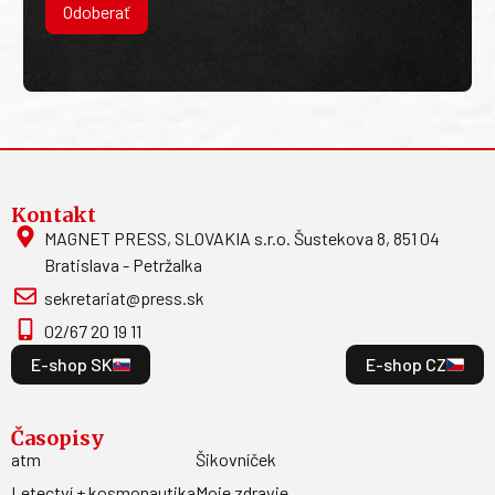
Odoberať
Kontakt
MAGNET PRESS, SLOVAKIA s.r.o. Šustekova 8, 851 04
Bratislava - Petržalka
sekretariat@press.sk
02/67 20 19 11
E-shop SK
E-shop CZ
Časopisy
atm
Šikovníček
Letectví + kosmonautika
Moje zdravie