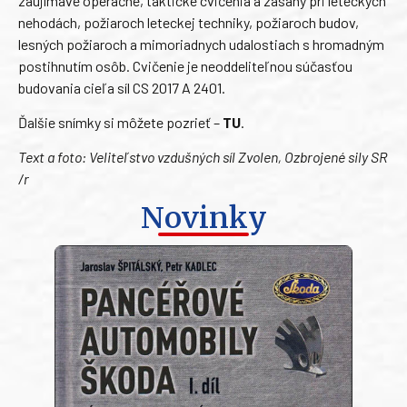
zaujímavé operačné, taktické cvičenia a zásahy pri leteckých
nehodách, požiaroch leteckej techniky, požiaroch budov,
lesných požiaroch a mimoriadnych udalostiach s hromadným
postihnutím osôb. Cvičenie je neoddeliteľnou súčasťou
budovania cieľa síl CS 2017 A 2401.
Ďalšie snímky si môžete pozrieť –
TU
.
Text a foto: Veliteľstvo vzdušných síl Zvolen, Ozbrojené sily SR
/r
Novinky