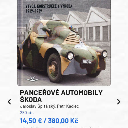
PANCEŘOVÉ AUTOMOBILY
ŠKODA
TA
Jaroslav Špitálský, Petr Kadlec
Ben
280 str.
352 s
14,50 € / 380,00 Kč
22