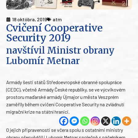
18 októbra, 2019
atm
Cvičení Cooperative
Security 2019
navštívil Ministr obrany
Lubomír Metnar
Armády šesti států Středoevropské obranné spolupráce
(CEDC), včetně Armády České republiky, se ve výcvikovém
prostoru maďarské armády Újmajor u města Veszprém
zaměřily během cvičení Cooperative Security na zvládnutí
migrační krize na státní hranici.
O jejich připravenosti se včera spolu s ostatními ministry
obrany přesvědčil i Lubomír Metnar společně s náčelníkem