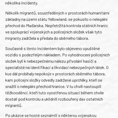
několika incidenty.
Několik migrantů, soustředěných v prostorách humanitární
základny na území státu Yellowland, se pokusilo o nelegální
přechod do Maďarska. Nepřetržitá kontrola státních hranic
ve spolupráci vojenských a policejních složek však tyto
migranty zadržela a předala do sběrného tábora.
Současně s tímto incidentem bylo objeveno opuštěné
vozidlo s podezřelým nákladem. Po vyhodnocení policejních
složek byli k nebezpečnému nálezu přivoláni hasiči a
specialisté na identifikaci a likvidaci nebezpečných látek. O
kus dál probíhaly nepokoje v prostorách sběrného tábora,
kam policejní složky odvedly zadržené uprchlíky, kteří se
snažili o nelegální přechod hranice. V tu chvíli nastoupili
těžkooděnci, kteří tuto vyostřenou situaci během chvíle
dostali pod kontrolu a uklidnili rozbouřený dav ostatních
migrantů.
Po ukázce se hosté seznámili s některou vojenskou