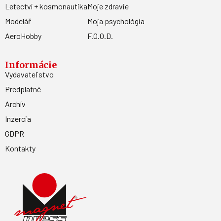
Letectví + kosmonautika
Moje zdravie
Modelář
Moja psychológia
AeroHobby
F.O.O.D.
Informácie
Vydavateľstvo
Predplatné
Archív
Inzercia
GDPR
Kontakty