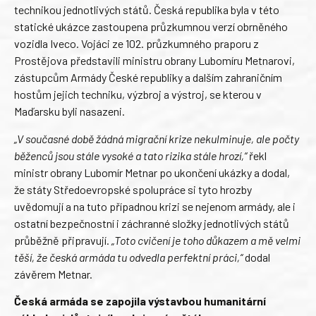
technikou jednotlivých států. Česká republika byla v této
statické ukázce zastoupena průzkumnou verzí obrněného
vozidla Iveco. Vojáci ze 102. průzkumného praporu z
Prostějova představili ministru obrany Lubomíru Metnarovi,
zástupcům Armády České republiky a dalším zahraničním
hostům jejich techniku, výzbroj a výstroj, se kterou v
Maďarsku byli nasazeni.
„V současné době žádná migrační krize nekulminuje, ale počty
běženců jsou stále vysoké a tato rizika stále hrozí,“
řekl
ministr obrany Lubomír Metnar po ukončení ukázky a dodal,
že státy Středoevropské spolupráce si tyto hrozby
uvědomují a na tuto případnou krizi se nejenom armády, ale i
ostatní bezpečnostní i záchranné složky jednotlivých států
průběžně připravují.
„Toto cvičení je toho důkazem a mě velmi
těší, že česká armáda tu odvedla perfektní práci,“
dodal
závěrem Metnar.
Česká armáda se zapojila výstavbou humanitární