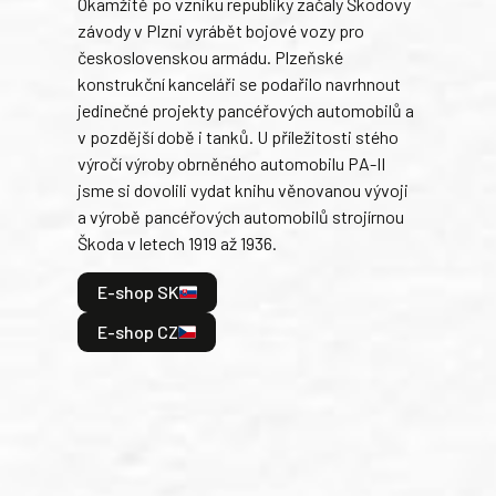
Okamžitě po vzniku republiky začaly Škodovy
Tank
závody v Plzni vyrábět bojové vozy pro
býva
československou armádu. Plzeňské
Rusk
konstrukční kanceláři se podařilo navrhnout
armá
jedinečné projekty pancéřových automobilů a
stře
v pozdější době i tanků. U příležitosti stého
při 
výročí výroby obrněného automobilu PA-II
blíz
jsme si dovolili vydat knihu věnovanou vývoji
tank
a výrobě pancéřových automobilů strojírnou
v lé
Škoda v letech 1919 až 1936.
tak 
hrdi
E-shop SK
je: 
odeh
E-shop CZ
bitv
E
E