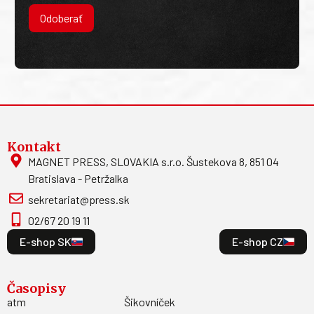
Odoberať
Kontakt
MAGNET PRESS, SLOVAKIA s.r.o. Šustekova 8, 851 04
Bratislava - Petržalka
sekretariat@press.sk
02/67 20 19 11
E-shop SK
E-shop CZ
Časopisy
atm
Šikovníček