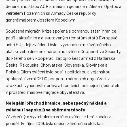
Generálního štábu AČR armádním generálem Alešem Opatou a
velitelem Pozemních sil Armády České republiky
generálmajorem Josefem Kopeckým.
Současná migrační krize spojená s ochranou státní hranice
patří k aktuálním a diskutovaným tématům států Evropské
unie (EU). Její zvládnutí bylo i vyvrcholením závěrečného
ukázkového dne mezinárodního cvičení Cooperative Security,
do kterého se v kooperaci zapojilo šest armád z Maďarska,
Česka, Rakouska, Chorvatska, Slovenska, Slovinska a
Polska. Cílem cvičení bylo posílit politickou a vojenskou
spolupráci zemí CEDC podporou národních organizací v
otázkách vynucování práva a hraničních policejních jednotek
v prostředí masové migrace obyvatelstva.
Nelegální přechod hranice, nebezpečný náklad a
zvládnutí nepokojů ve sběrném táboře
Závěrečným vyvrcholením celého cvičení, které začalo v
pondělí 14. října 2019, byla dnešní závěrečná ukázka s