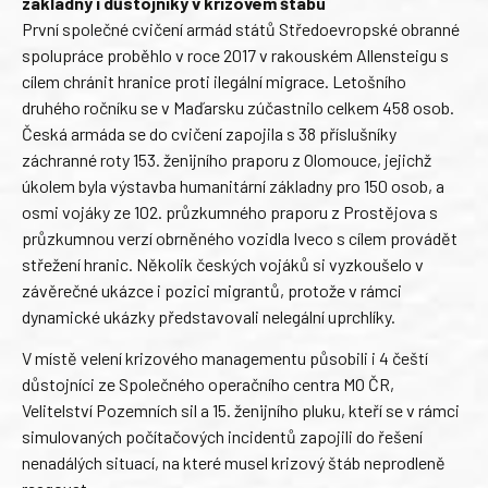
základny i důstojníky v krizovém štábu
První společné cvičení armád států Středoevropské obranné
spolupráce proběhlo v roce 2017 v rakouském Allensteigu s
cílem chránit hranice proti ilegální migrace. Letošního
druhého ročníku se v Maďarsku zúčastnilo celkem 458 osob.
Česká armáda se do cvičení zapojila s 38 příslušníky
záchranné roty 153. ženijního praporu z Olomouce, jejichž
úkolem byla výstavba humanitární základny pro 150 osob, a
osmi vojáky ze 102. průzkumného praporu z Prostějova s
průzkumnou verzí obrněného vozidla Iveco s cílem provádět
střežení hranic. Několik českých vojáků si vyzkoušelo v
závěrečné ukázce i pozici migrantů, protože v rámci
dynamické ukázky představovali nelegální uprchlíky.
V místě velení krizového managementu působili i 4 čeští
důstojníci ze Společného operačního centra MO ČR,
Velitelství Pozemních sil a 15. ženijního pluku, kteří se v rámci
simulovaných počítačových incidentů zapojili do řešení
nenadálých situací, na které musel krizový štáb neprodleně