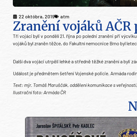
22 októbra, 2019
atm
Zranění vojáků AČR 
Tři vojáci byli v pondělí 21. října po poledni zraněni při vý
vojáků byl zraněn těžce, do Fakultní nemocnice Brno byl lete
Další dva vojáci utrpěli lehké a středně těžké zranění a byl
Událost je předmětem šetření Vojenské policie. Armáda rodi
Text: mjr. Tomáš Maruščák, oddělení komunikace s veřejností
Ilustrační foto: Armáda ČR
N