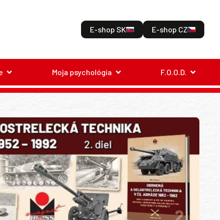
E-shop SK
E-shop CZ
e
Moja psychológia
F.O.O.D.