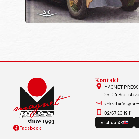
Kontakt
MAGNET PRESS, S
851 04 Bratislava
sekretariat@pre
02/67 20 19 11
E-shop SK
Facebook