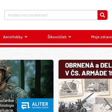
AeroHobby
Šikovníček
Moje zdravi