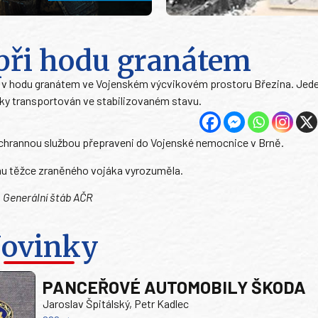
při hodu granátem
cviku v hodu granátem ve Vojenském výcvikovém prostoru Březina. Jed
cky transportován ve stabilizovaném stavu.
i záchrannou službou přepraveni do Vojenské nemocnice v Brně.
nu těžce zraněného vojáka vyrozuměla.
, Generální štáb AČR
ovinky
PANCEŘOVÉ AUTOMOBILY ŠKODA
Jaroslav Špitálský, Petr Kadlec