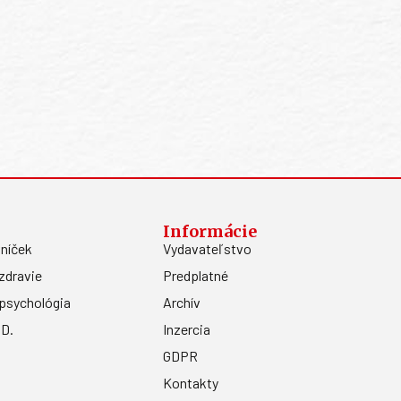
Informácie
níček
Vydavateľstvo
zdravie
Predplatné
psychológia
Archív
.D.
Inzercia
GDPR
Kontakty