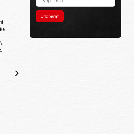
Odoberať
ni
ské
ů.
A-