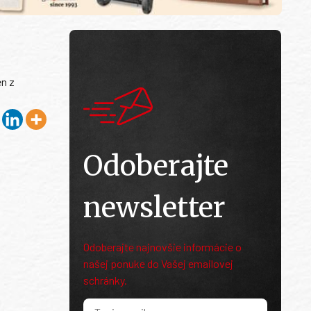
en z
Odoberajte
newsletter
Odoberajte najnovšie informácie o
našej ponuke do Vašej emailovej
schránky.