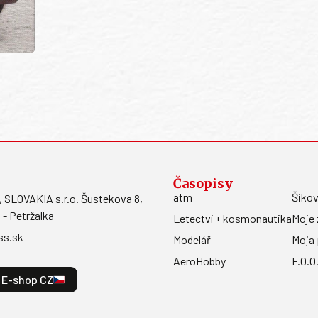
Časopisy
atm
Šikov
LOVAKIA s.r.o. Šustekova 8,
 - Petržalka
Letectví + kosmonautika
Moje 
ss.sk
Modelář
Moja 
AeroHobby
F.O.O
E-shop CZ