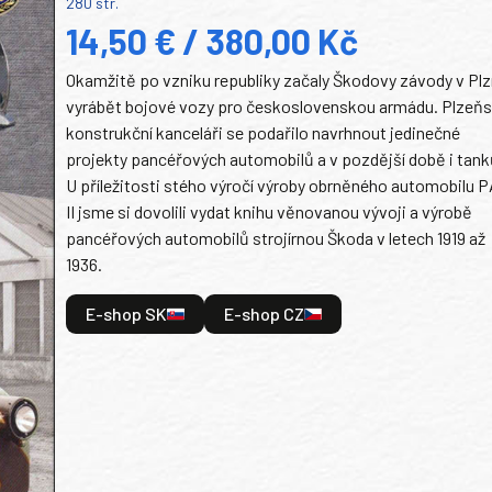
280 str.
14,50 € / 380,00 Kč
Okamžitě po vzniku republiky začaly Škodovy závody v Plz
vyrábět bojové vozy pro československou armádu. Plzeň
konstrukční kanceláři se podařilo navrhnout jedinečné
projekty pancéřových automobilů a v pozdější době i tank
U příležitosti stého výročí výroby obrněného automobilu P
II jsme si dovolili vydat knihu věnovanou vývoji a výrobě
pancéřových automobilů strojírnou Škoda v letech 1919 až
1936.
E-shop SK
E-shop CZ