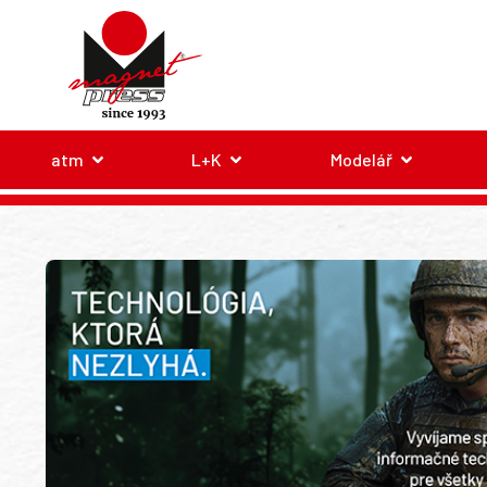
atm
L+K
Modelář