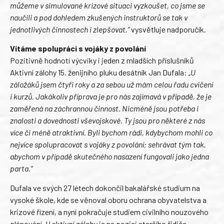
můžeme v simulované krizové situaci vyzkoušet, co jsme se
naučili a pod dohledem zkušených instruktorů se tak v
jednotlivých činnostech i zlepšovat,“
vysvětluje nadporučík.
Vítáme spolupráci s vojáky z povolání
Pozitivně hodnotí výcviky i jeden z mladších příslušníků
Aktivní zálohy 15. ženijního pluku desátník Jan Dufala:
„U
záložáků jsem čtyři roky a za sebou už mám celou řadu cvičení
i kurzů. Jakákoliv příprava je pro nás zajímavá v případě, že je
zaměřená na záchrannou činnost. Nicméně jsou potřeba i
znalosti a dovednosti vševojskové. Ty jsou pro některé z nás
více či méně atraktivní. Byli bychom rádi, kdybychom mohli co
nejvíce spolupracovat s vojáky z povolání; sehrávat tým tak,
abychom v případě skutečného nasazení fungovali jako jedna
parta.“
Dufala ve svých 27 létech dokončil bakalářské studium na
vysoké škole, kde se věnoval oboru ochrana obyvatelstva a
krizové řízení, a nyní pokračuje studiem civilního nouzového
plánování. U aktivní zálohy je na pozici staršího řidiče