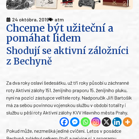
24 októbra, 2019
atm
Chceme být užiteční a
pomáhat lidem
Shodují se aktivní záložníci
z Bechyně
Za dva roky oslaví šedesátku, už tři roky působí u záchranné
roty Aktivní zálohy 151. ženijního praporu 15. ženijního pluku,
nyní na pozici zástupce velitele roty. Nadporučík Jiří Bartošík
má za sebou povinnou vojenskou službu v období totality i
službu u pěší roty Aktivní zálohy KVV Hlavního města Prahy.
Pokud může, nezmešká jediné cvičení. Letos v posádce
Bechyně zvládnul celkem čtyři a nejvíce si z programu