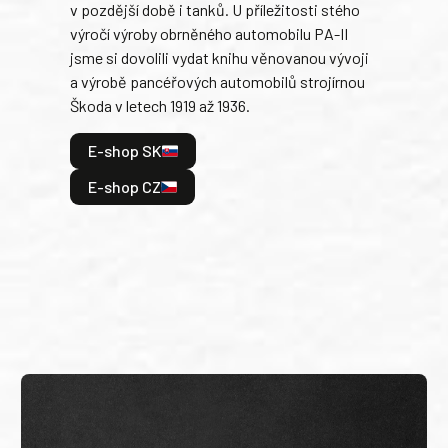
v pozdější době i tanků. U příležitosti stého
při 
výročí výroby obrněného automobilu PA-II
blíz
jsme si dovolili vydat knihu věnovanou vývoji
tank
a výrobě pancéřových automobilů strojírnou
v lé
Škoda v letech 1919 až 1936.
tak 
hrdi
E-shop SK
je: 
odeh
E-shop CZ
bitv
E
E