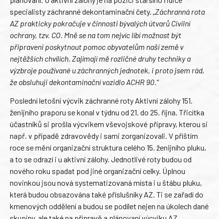
specialisty záchranné dekontaminační čety.
„Záchranná rota
AZ prakticky pokračuje v činnosti bývalých útvarů Civilní
ochrany, tzv. CO. Mně se na tom nejvíc líbí možnost být
připraveni poskytnout pomoc obyvatelům naší země v
nejtěžších chvílích. Zajímají mě rozličné druhy techniky a
výzbroje používané u záchranných jednotek, i proto jsem rád,
že obsluhuji dekontaminační vozidlo ACHR 90.“
Poslední letošní výcvik záchranné roty Aktivní zálohy 151.
ženijního praporu se konal v týdnu od 21. do 25. října. Třicítka
účastníků si prošla výcvikem vševojskové přípravy, kterou si
např. v případě zdravovědy i sami zorganizovali. V příštím
roce se mění organizační struktura celého 15. ženijního pluku,
a to se odrazí i u aktivní zálohy. Jednotlivé roty budou od
nového roku spadat pod jiné organizační celky. Úplnou
novinkou jsou nová systematizovaná místa i u štábu pluku,
která budou obsazována také příslušníky AZ. Ti se zařadí do
kmenových oddělení a budou se podílet nejen na úkolech dané
skupiny, ale také na přípravě a plánovaní výcviku AZ.