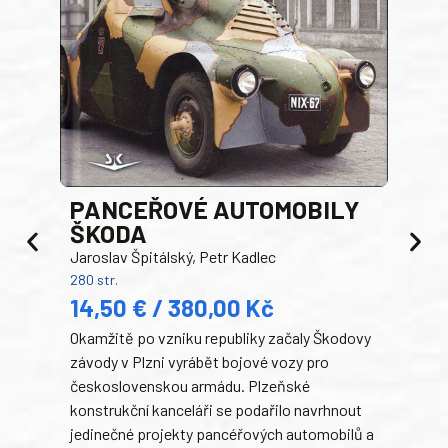
PANCEŘOVÉ AUTOMOBILY
ŠKODA
TA
Jaroslav Špitálský, Petr Kadlec
Ben
280 str.
352 s
14,50 € / 380,00 Kč
22
Okamžitě po vzniku republiky začaly Škodovy
Tank
závody v Plzni vyrábět bojové vozy pro
býva
československou armádu. Plzeňské
Rusk
konstrukční kanceláři se podařilo navrhnout
armá
jedinečné projekty pancéřových automobilů a
stře