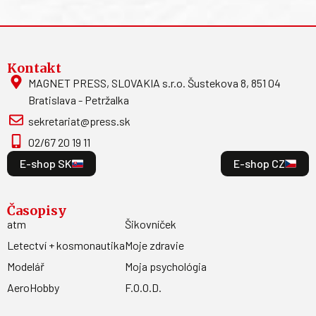
Kontakt
MAGNET PRESS, SLOVAKIA s.r.o. Šustekova 8, 851 04
Bratislava - Petržalka
sekretariat@press.sk
02/67 20 19 11
E-shop SK
E-shop CZ
Časopisy
atm
Šikovníček
Letectví + kosmonautika
Moje zdravie
Modelář
Moja psychológia
AeroHobby
F.O.O.D.