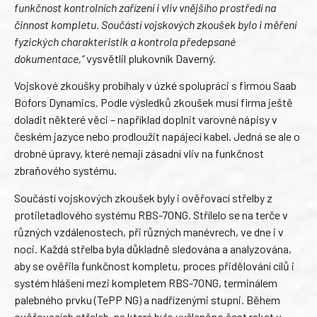
funkčnost kontrolních zařízení i vliv vnějšího prostředí na
činnost kompletu. Součástí vojskových zkoušek bylo i měření
fyzických charakteristik a kontrola předepsané
dokumentace,“
vysvětlil plukovník Daverný.
Vojskové zkoušky probíhaly v úzké spolupráci s firmou Saab
Bofors Dynamics. Podle výsledků zkoušek musí firma ještě
doladit některé věci – například doplnit varovné nápisy v
českém jazyce nebo prodloužit napájecí kabel. Jedná se ale o
drobné úpravy, které nemají zásadní vliv na funkčnost
zbraňového systému.
Součástí vojskových zkoušek byly i ověřovací střelby z
protiletadlového systému RBS-70NG. Střílelo se na terče v
různých vzdálenostech, při různých manévrech, ve dne i v
noci. Každá střelba byla důkladně sledována a analyzována,
aby se ověřila funkčnost kompletu, proces přidělování cílů i
systém hlášení mezi kompletem RBS-70NG, terminálem
palebného prvku (TePP NG) a nadřízenými stupni. Během
ověřovacích střeleb, na které bylo vyčleněno šest raket v