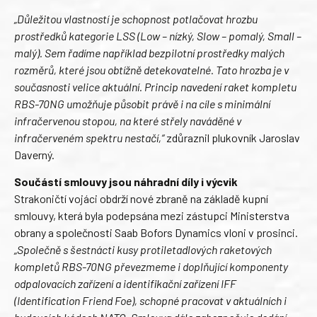
„Důležitou vlastností je schopnost potlačovat hrozbu
prostředků kategorie LSS (Low – nízký, Slow – pomalý, Small –
malý). Sem řadíme například bezpilotní prostředky malých
rozměrů, které jsou obtížně detekovatelné. Tato hrozba je v
současnosti velice aktuální. Princip navedení raket kompletu
RBS-70NG umožňuje působit právě i na cíle s minimální
infračervenou stopou, na které střely naváděné v
infračerveném spektru nestačí,“
zdůraznil plukovník Jaroslav
Daverný.
Součástí smlouvy jsou náhradní díly i výcvik
Strakoničtí vojáci obdrží nové zbraně na základě kupní
smlouvy, která byla podepsána mezi zástupci Ministerstva
obrany a společnosti Saab Bofors Dynamics vloni v prosinci.
„Společně s šestnácti kusy protiletadlových raketových
kompletů RBS-70NG převezmeme i doplňující komponenty
odpalovacích zařízení a identifikační zařízení IFF
(Identification Friend Foe), schopné pracovat v aktuálních i