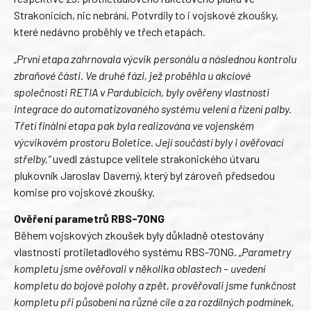
Strakonicích, nic nebrání. Potvrdily to i vojskové zkoušky,
které nedávno proběhly ve třech etapách.
„První etapa zahrnovala výcvik personálu a následnou kontrolu
zbraňové části. Ve druhé fázi, jež proběhla u akciové
společnosti RETIA v Pardubicích, byly ověřeny vlastnosti
integrace do automatizovaného systému velení a řízení palby.
Třetí finální etapa pak byla realizována ve vojenském
výcvikovém prostoru Boletice. Její součástí byly i ověřovací
střelby,“
uvedl zástupce velitele strakonického útvaru
plukovník Jaroslav Daverný, který byl zároveň předsedou
komise pro vojskové zkoušky.
Ověření parametrů RBS-70NG
Během vojskových zkoušek byly důkladně otestovány
vlastnosti protiletadlového systému RBS-70NG.
„Parametry
kompletu jsme ověřovali v několika oblastech – uvedení
kompletu do bojové polohy a zpět, prověřovali jsme funkčnost
kompletu při působení na různé cíle a za rozdílných podmínek,