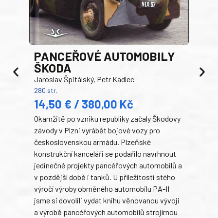
PANCEŘOVÉ AUTOMOBILY
ŠKODA
TA
Jaroslav Špitálský, Petr Kadlec
Ben
280 str.
352 s
14,50 € / 380,00 Kč
22
Okamžitě po vzniku republiky začaly Škodovy
Tank
závody v Plzni vyrábět bojové vozy pro
býva
československou armádu. Plzeňské
Rusk
konstrukční kanceláři se podařilo navrhnout
armá
jedinečné projekty pancéřových automobilů a
stře
v pozdější době i tanků. U příležitosti stého
při 
výročí výroby obrněného automobilu PA-II
blíz
jsme si dovolili vydat knihu věnovanou vývoji
tank
a výrobě pancéřových automobilů strojírnou
v lé