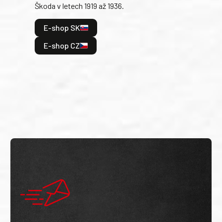
Škoda v letech 1919 až 1936.
tak 
hrdi
E-shop SK
je: 
odeh
E-shop CZ
bitv
E
E