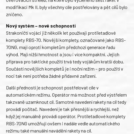
modifikaci Mk II, byly všechny cíle postřelovány a pět cílů bylo
zničeno.
Nový systém – nové schopnosti
Strakoničtí vojáci již několik let používají protiletadlové
komplety RBS-70. Novější komplety, označované jako RBS-
70NG, mají oproti kompletům předchozí generace řadu
výhod. Mají nižší hmotnost a jsou i více kompaktní. Jejich
příprava pro taktické použití trvá tedy vojákům kratší dobu.
Součástí novějších kompletů je i noční režim – pro použití v
noci tak není potřeba žádné přídavné zařízení.
Další předností je schopnost postřelovat cíle v
automatickém režimu. Operátor má možnost před výstřelem
takzvaně uzamknout cíl. Samotné navedení rakety na cíl tedy
provádí počítač. Navedení je tak přesnější a rychlejší, než
když jej manuálně provádí operátor. Protiletadlové komplety
RBS-70NG umožňují ovšem i nadále vedle automatického
režimu také manuální navádění rakety na cíl.