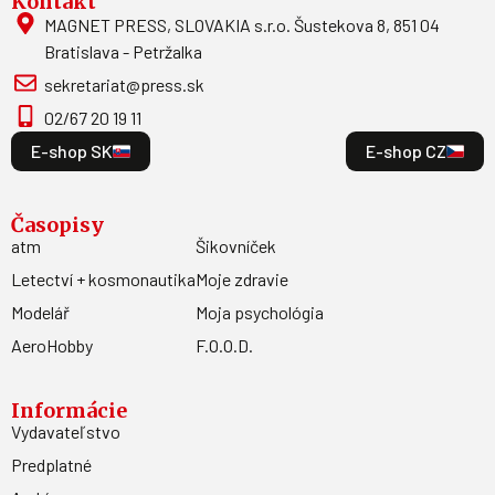
Kontakt
MAGNET PRESS, SLOVAKIA s.r.o. Šustekova 8, 851 04
Bratislava - Petržalka
sekretariat@press.sk
02/67 20 19 11
E-shop SK
E-shop CZ
Časopisy
atm
Šikovníček
Letectví + kosmonautika
Moje zdravie
Modelář
Moja psychológia
AeroHobby
F.O.O.D.
Informácie
Vydavateľstvo
Predplatné