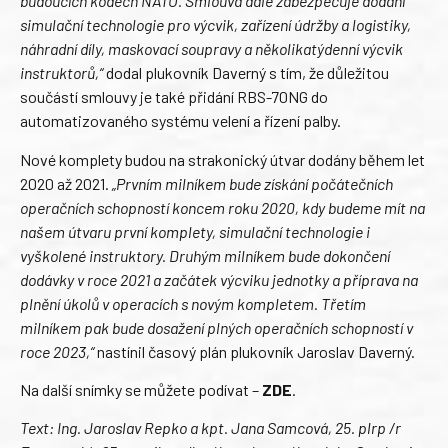
budoucích kódech NATO. Smlouva dále zabezpečuje dodání
simulační technologie pro výcvik, zařízení údržby a logistiky,
náhradní díly, maskovací soupravy a několikatýdenní výcvik
instruktorů,“
dodal plukovník Daverný s tím, že důležitou
součástí smlouvy je také přidání RBS-70NG do
automatizovaného systému velení a řízení palby.
Nové komplety budou na strakonický útvar dodány během let
2020 až 2021.
„Prvním milníkem bude získání počátečních
operačních schopností koncem roku 2020, kdy budeme mít na
našem útvaru první komplety, simulační technologie i
vyškolené instruktory. Druhým milníkem bude dokončení
dodávky v roce 2021 a začátek výcviku jednotky a příprava na
plnění úkolů v operacích s novým kompletem. Třetím
milníkem pak bude dosažení plných operačních schopností v
roce 2023,“
nastínil časový plán plukovník Jaroslav Daverný.
Na další snímky se můžete podívat –
ZDE
.
Text: Ing. Jaroslav Repko a kpt. Jana Samcová, 25. plrp /r