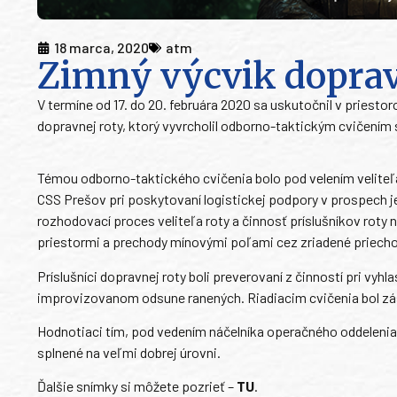
18 marca, 2020
atm
Zimný výcvik dopravn
V termíne od 17. do 20. februára 2020 sa uskutočnil v priest
dopravnej roty, ktorý vyvrcholil odborno-taktickým cvičením
Témou odborno-taktického cvičenia bolo pod velením veliteľa
CSS Prešov pri poskytovaní logistickej podpory v prospech j
rozhodovací proces veliteľa roty a činnosť príslušníkov roty 
priestormi a prechody mínovými poľami cez zriadené priecho
Príslušníci dopravnej roty boli preverovaní z činností pri vyhl
improvizovanom odsune ranených. Riadiacim cvičenia bol zás
Hodnotiaci tím, pod vedením náčelníka operačného oddelenia 
splnené na veľmi dobrej úrovni.
Ďalšie snímky si môžete pozrieť –
TU
.