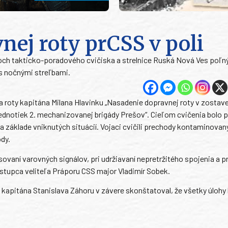
ej roty prCSS v poli
oroch takticko-poradového cvičiska a strelnice Ruská Nová Ves poľn
 s nočnými streľbami.
 roty kapitána Milana Hlavinku „Nasadenie dopravnej roty v zostav
ednotiek 2. mechanizovanej brigády Prešov“. Cieľom cvičenia bolo p
na základe vniknutých situácií. Vojaci cvičili prechody kontaminova
dy.
asovaní varovných signálov, pri udržiavaní nepretržitého spojenia a pr
tupca veliteľa Práporu CSS major Vladimír Sobek.
kapitána Stanislava Záhoru v závere skonštatoval, že všetky úlohy 