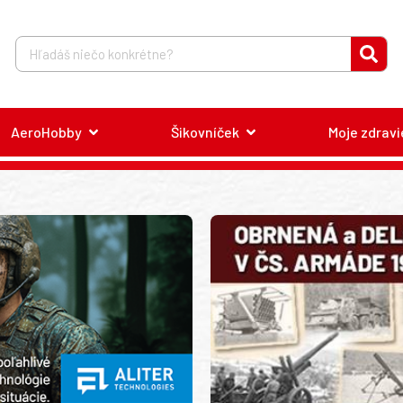
AeroHobby
Šikovníček
Moje zdravi