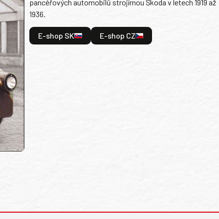
pancéřových automobilů strojírnou Škoda v letech 1919 až
1936.
E-shop SK
E-shop CZ