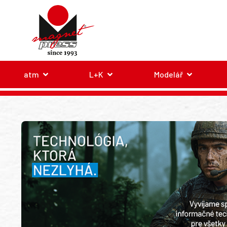
atm
L+K
Modelář