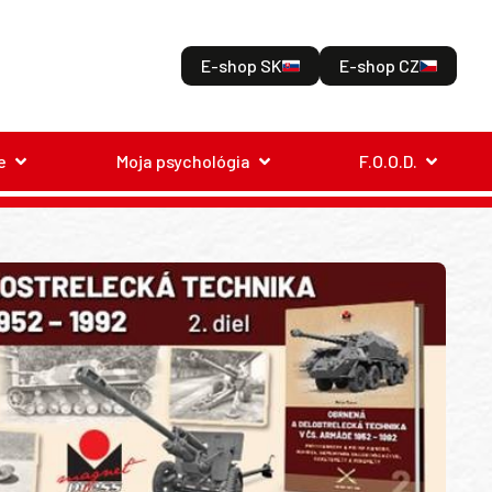
E-shop SK
E-shop CZ
e
Moja psychológia
F.O.O.D.