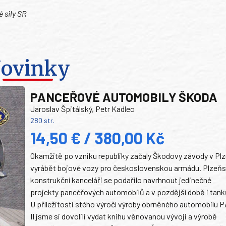
 sily SR
ovinky
PANCEŘOVÉ AUTOMOBILY ŠKODA
Jaroslav Špitálský, Petr Kadlec
280 str.
14,50 € / 380,00 Kč
Okamžitě po vzniku republiky začaly Škodovy závody v Plz
vyrábět bojové vozy pro československou armádu. Plzeň
konstrukční kanceláři se podařilo navrhnout jedinečné
projekty pancéřových automobilů a v pozdější době i tank
U příležitosti stého výročí výroby obrněného automobilu P
II jsme si dovolili vydat knihu věnovanou vývoji a výrobě