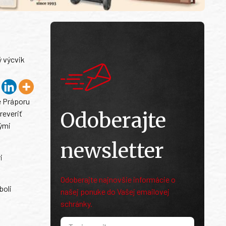
ý výcvik
e Práporu
Odoberajte
reveriť
nými
newsletter
i
Odoberajte najnovšie informácie o
boli
našej ponuke do Vašej emailovej
schránky.