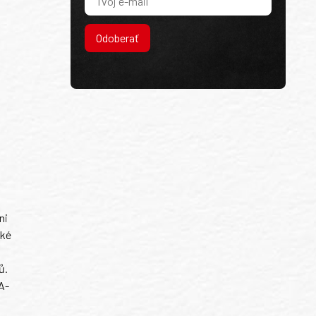
Odoberať
ni
ské
ů.
A-