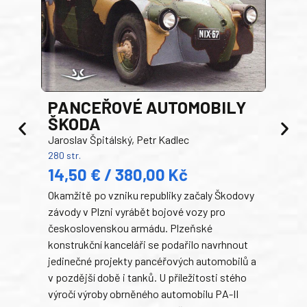
PANCEŘOVÉ AUTOMOBILY
ŠKODA
TA
Jaroslav Špitálský, Petr Kadlec
Ben
280 str.
352 s
14,50 € / 380,00 Kč
22
Okamžitě po vzniku republiky začaly Škodovy
Tank
závody v Plzni vyrábět bojové vozy pro
býva
československou armádu. Plzeňské
Rusk
konstrukční kanceláři se podařilo navrhnout
armá
jedinečné projekty pancéřových automobilů a
stře
v pozdější době i tanků. U příležitosti stého
při 
výročí výroby obrněného automobilu PA-II
blíz