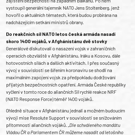
zajištění bezpečnosti na západním Balkánu. Po něm
vystoupil generální tajemník NATO Jens Stoltenberg, jenž
hovořil o aktuálních tématech, která budou probírána na
nadcházejícím setkání ministrů obrany.
Do reakčních sil NATO letos česká armáda nasadí
skoro 1400 vojáků, v Afghánistánu dvě stovky
Generálové diskutovali o nasazení vojsk v zahraničních
operacích obzvláště v Afghánistánu, Iráku a Kosovu, dále
hotovostních silách a dalších aktivitách. I přes současný
vývoj v souvislosti se šířením koronaviru se shodli na
maximálním zapojení vojsk za předpokladu dodržování
přijatých bezpečnostních opatření. Armáda České republiky
vyčlení v tomto roce do aliančních Sil rychlé reakce NRF
(NATO Response Force) téměř 1400 vojáků.
Ohledně situace v Afghánistánu jednali a možném budoucím
vývoji mise Resolute Support v souvislosti se snižováním
přítomnosti aliančních vojáků.
„Dle schváleného mandátu
Vládou ČR a Parlamentem ČR můžeme nasadit od letošního