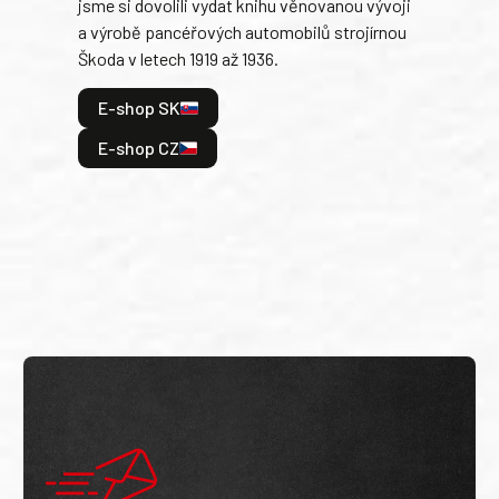
jsme si dovolili vydat knihu věnovanou vývoji
tank
a výrobě pancéřových automobilů strojírnou
v lé
Škoda v letech 1919 až 1936.
tak 
hrdi
E-shop SK
je: 
odeh
E-shop CZ
bitv
E
E