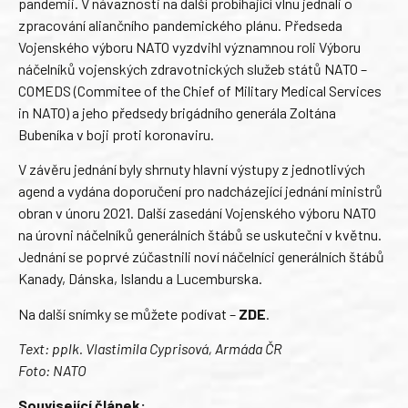
pandemii. V návaznosti na další probíhající vlnu jednali o
zpracování aliančního pandemického plánu. Předseda
Vojenského výboru NATO vyzdvihl významnou roli Výboru
náčelníků vojenských zdravotnických služeb států NATO –
COMEDS (Commitee of the Chief of Military Medical Services
in NATO) a jeho předsedy brigádního generála Zoltána
Bubeníka v boji proti koronaviru.
V závěru jednání byly shrnuty hlavní výstupy z jednotlivých
agend a vydána doporučení pro nadcházející jednání ministrů
obran v únoru 2021. Další zasedání Vojenského výboru NATO
na úrovni náčelníků generálních štábů se uskuteční v květnu.
Jednání se poprvé zúčastnili noví náčelníci generálních štábů
Kanady, Dánska, Islandu a Lucemburska.
Na další snímky se můžete podívat –
ZDE
.
Text: pplk. Vlastimila Cyprisová, Armáda ČR
Foto: NATO
Související článek: