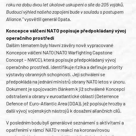
roku na dobu dvou let úkolové uskupení o síle do 205 vojáků.
Budoucí výhled našeho zapojení bude v souladu s postupem
Aliance,“
vysvětlil generál Opata.
Koncepce válčení NATO popisuje předpokládaný vývoj
operačního prostředí
Dalším tématem byly hlavní závěry nově vypracované
Koncepce válčení NATO (NATO Warfighting Capstone
Concept – NWCC), která popisuje předpokládaný vývoj
operačního prostředí, identifikuje rizika a definuje priority
výstavby obranných schopností. Její schválení se
předpokládá na jednání ministrů obrany NATO letos v únoru.
Dokument je spojovacím článkem k již schválené Koncepci
odstrašení a obrany v euroatlantické oblasti (Deterrence
Defence of Euro-Atlantic Area (DDA)), jež popisuje hrozby a
další vývoj vojenských nástrojů k dosažení aliančních cílů.
V posledním bodu byli generálové seznámeni s aktivitami a
opatřeními v rámci NATO v reakci na koronavirovou