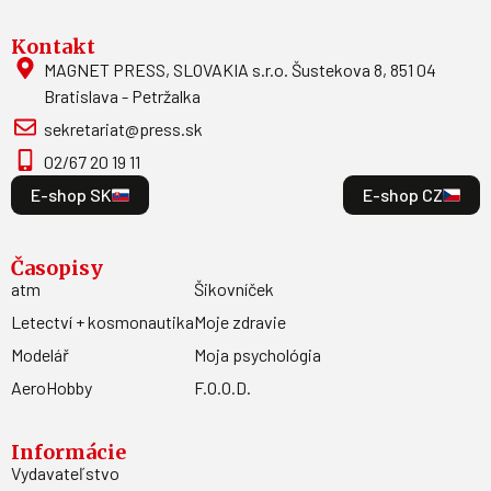
Kontakt
MAGNET PRESS, SLOVAKIA s.r.o. Šustekova 8, 851 04
Bratislava - Petržalka
sekretariat@press.sk
02/67 20 19 11
E-shop SK
E-shop CZ
Časopisy
atm
Šikovníček
Letectví + kosmonautika
Moje zdravie
Modelář
Moja psychológia
AeroHobby
F.O.O.D.
Informácie
Vydavateľstvo