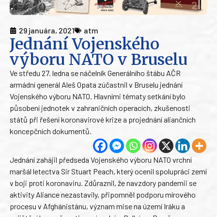
29 januára, 2021
atm
Jednání Vojenského
výboru NATO v Bruselu
Ve středu 27. ledna se náčelník Generálního štábu AČR
armádní generál Aleš Opata zúčastnil v Bruselu jednání
Vojenského výboru NATO. Hlavními tématy setkání bylo
působení jednotek v zahraničních operacích, zkušenosti
států při řešení koronavirové krize a projednání aliančních
koncepčních dokumentů.
Jednání zahájil předseda Vojenského výboru NATO vrchní
maršál letectva Sir Stuart Peach, který ocenil spolupráci zemí
v boji proti koronaviru. Zdůraznil, že navzdory pandemii se
aktivity Aliance nezastavily, připomněl podporu mírového
procesu v Afghánistánu, význam mise na území Iráku a