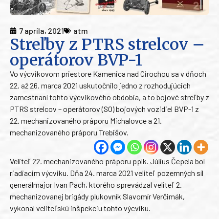
7 apríla, 2021
atm
Streľby z PTRS strelcov –
operátorov BVP-1
Vo výcvikovom priestore Kamenica nad Cirochou sa v dňoch
22. až 26. marca 2021 uskutočnilo jedno z rozhodujúcich
zamestnaní tohto výcvikového obdobia, a to bojové streľby z
PTRS strelcov – operátorov (SO) bojových vozidiel BVP-1 z
22. mechanizovaného práporu Michalovce a 21.
mechanizovaného práporu Trebišov.
Veliteľ 22. mechanizovaného práporu pplk. Július Čepela bol
riadiacim výcviku. Dňa 24. marca 2021 veliteľ pozemných síl
generálmajor Ivan Pach, ktorého sprevádzal veliteľ 2.
mechanizovanej brigády plukovník Slavomír Verčimák,
vykonal veliteľskú inšpekciu tohto výcviku.