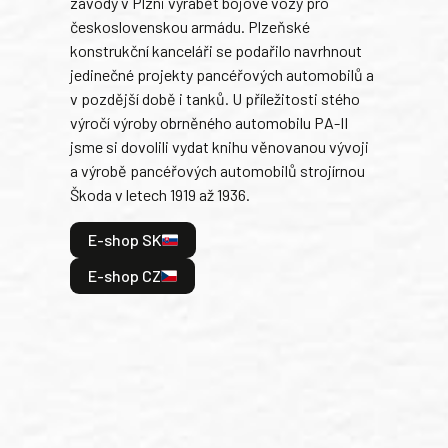
závody v Plzni vyrábět bojové vozy pro
býva
československou armádu. Plzeňské
Rusk
konstrukční kanceláři se podařilo navrhnout
armá
jedinečné projekty pancéřových automobilů a
stře
v pozdější době i tanků. U příležitosti stého
při 
výročí výroby obrněného automobilu PA-II
blíz
jsme si dovolili vydat knihu věnovanou vývoji
tank
a výrobě pancéřových automobilů strojírnou
v lé
Škoda v letech 1919 až 1936.
tak 
hrdi
E-shop SK
je: 
odeh
E-shop CZ
bitv
E
E