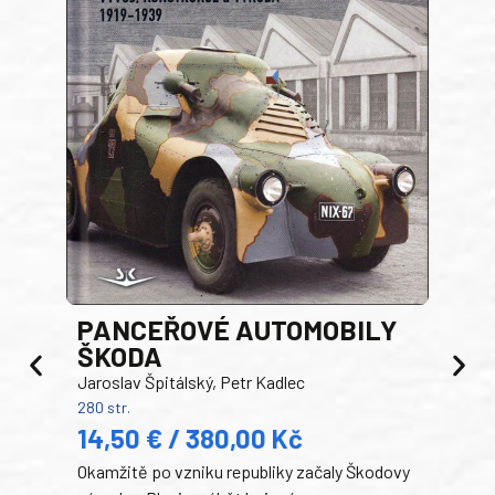
PANCEŘOVÉ AUTOMOBILY
ŠKODA
TA
Jaroslav Špitálský, Petr Kadlec
Ben
280 str.
352 s
14,50 € / 380,00 Kč
22
Okamžitě po vzniku republiky začaly Škodovy
Tank