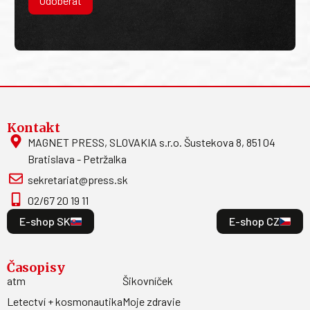
Odoberať
Kontakt
MAGNET PRESS, SLOVAKIA s.r.o. Šustekova 8, 851 04
Bratislava - Petržalka
sekretariat@press.sk
02/67 20 19 11
E-shop SK
E-shop CZ
Časopisy
atm
Šikovníček
Letectví + kosmonautika
Moje zdravie