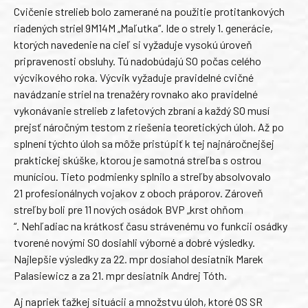
Cvičenie strelieb bolo zamerané na použitie protitankových
riadených striel 9M14M „Maľutka“. Ide o strely 1. generácie,
ktorých navedenie na cieľ si vyžaduje vysokú úroveň
pripravenosti obsluhy. Tú nadobúdajú SO počas celého
výcvikového roka. Výcvik vyžaduje pravidelné cvičné
navádzanie striel na trenažéry rovnako ako pravidelné
vykonávanie strelieb z lafetových zbraní a každý SO musí
prejsť náročným testom z riešenia teoretických úloh. Až po
splnení týchto úloh sa môže pristúpiť k tej najnáročnejšej
praktickej skúške, ktorou je samotná streľba s ostrou
muníciou. Tieto podmienky splnilo a streľby absolvovalo
21 profesionálnych vojakov z oboch práporov. Zároveň
streľby boli pre 11 nových osádok BVP „krst ohňom
“. Nehľadiac na krátkosť času strávenému vo funkcii osádky
tvorené novými SO dosiahli výborné a dobré výsledky.
Najlepšie výsledky za 22. mpr dosiahol desiatnik Marek
Palasiewicz a za 21. mpr desiatnik Andrej Tóth.
Aj napriek ťažkej situácii a množstvu úloh, ktoré OS SR