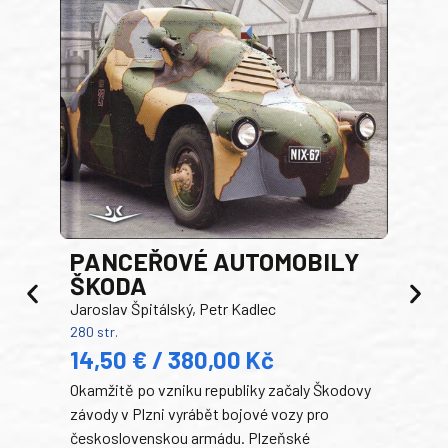
PANCEŘOVÉ AUTOMOBILY
ŠKODA
TA
Jaroslav Špitálský, Petr Kadlec
Ben
280 str.
352 s
14,50 € / 380,00 Kč
22
Okamžitě po vzniku republiky začaly Škodovy
Tank
závody v Plzni vyrábět bojové vozy pro
býva
československou armádu. Plzeňské
Rusk