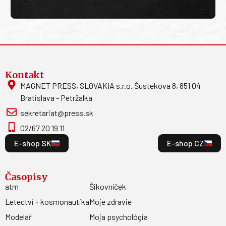
Kontakt
MAGNET PRESS, SLOVAKIA s.r.o. Šustekova 8, 851 04
Bratislava - Petržalka
sekretariat@press.sk
02/67 20 19 11
E-shop SK
E-shop CZ
Časopisy
atm
Šikovníček
Letectví + kosmonautika
Moje zdravie
Modelář
Moja psychológia