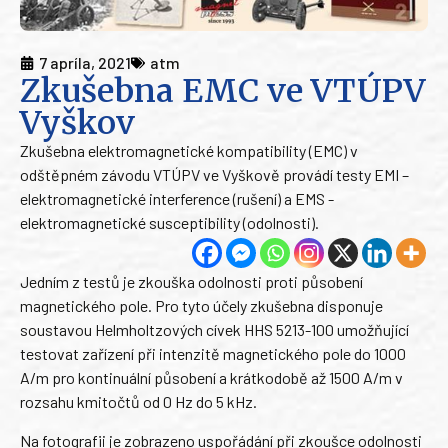
7 apríla, 2021
atm
Zkušebna EMC ve VTÚPV
Vyškov
Zkušebna elektromagnetické kompatibility (EMC) v
odštěpném závodu VTÚPV ve Vyškově provádí testy EMI –
elektromagnetické interference (rušení) a EMS -
elektromagnetické susceptibility (odolnosti).
Jedním z testů je zkouška odolnosti proti působení
magnetického pole. Pro tyto účely zkušebna disponuje
soustavou Helmholtzových cívek HHS 5213-100 umožňující
testovat zařízení při intenzitě magnetického pole do 1000
A/m pro kontinuální působení a krátkodobě až 1500 A/m v
rozsahu kmitočtů od 0 Hz do 5 kHz.
Na fotografii je zobrazeno uspořádání při zkoušce odolnosti