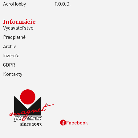
AeroHobby
F.O.O.D.
Informácie
Vydavateľstvo
Predplatné
Archív
Inzercia
GDPR
Kontakty
Facebook