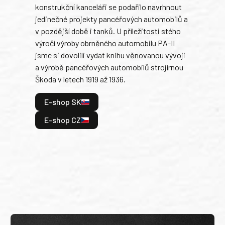
konstrukční kanceláři se podařilo navrhnout
armá
jedinečné projekty pancéřových automobilů a
stře
v pozdější době i tanků. U příležitosti stého
při 
výročí výroby obrněného automobilu PA-II
blíz
jsme si dovolili vydat knihu věnovanou vývoji
tank
a výrobě pancéřových automobilů strojírnou
v lé
Škoda v letech 1919 až 1936.
tak 
hrdi
E-shop SK
je: 
odeh
E-shop CZ
bitv
E
E