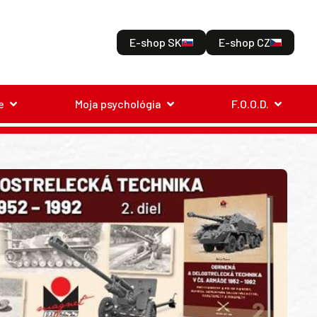
E-shop SK
E-shop CZ
e
Moja psychológia
F.O.O.D.