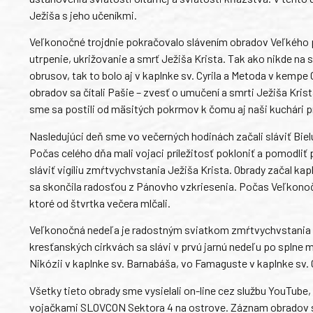
Ježiša s jeho učeníkmi.
Veľkonočné trojdnie pokračovalo slávením obradov Veľkého p
utrpenie, ukrižovanie a smrť Ježiša Krista. Tak ako nikde na 
obrusov, tak to bolo aj v kaplnke sv. Cyrila a Metoda v kemp
obradov sa čítali Pašie – zvesť o umučení a smrti Ježiša Krista.
sme sa postili od mäsitých pokrmov k čomu aj naši kuchári pri
Nasledujúci deň sme vo večerných hodinách začali sláviť Biel
Počas celého dňa mali vojaci príležitosť pokloniť a pomodliť 
sláviť vigíliu zmŕtvychvstania Ježiša Krista. Obrady začal k
sa skončila radosťou z Pánovho vzkriesenia. Počas Veľkonočn
ktoré od štvrtka večera mlčali.
Veľkonočná nedeľa je radostným sviatkom zmŕtvychvstania Jež
kresťanských cirkvách sa slávi v prvú jarnú nedeľu po splne
Nikózii v kaplnke sv. Barnabáša, vo Famaguste v kaplnke sv. 
Všetky tieto obrady sme vysielali on-line cez službu YouTube
vojačkami SLOVCON Sektora 4 na ostrove. Záznam obradov s