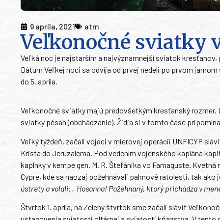
9 apríla, 2021
atm
Veľkonočné sviatky 
Veľká noc je najstarším a najvýznamnejší sviatok kresťanov, 
Dátum Veľkej noci sa odvíja od prvej nedeli po prvom jarnom s
do 5. apríla.
Veľkonočné sviatky majú predovšetkým kresťanský rozmer. U p
sviatky pésah (obchádzanie). Židia si v tomto čase pripomína
Veľký týždeň, začali vojaci v mierovej operácii UNFICYP sláv
Krista do Jeruzalema. Pod vedením vojenského kaplána kapit
kaplnky v kempe gen. M. R. Štefánika vo Famaguste. Kvetná 
Cypre, kde sa naozaj požehnávali palmové ratolesti, tak ak
ústrety a volali: ‚Hosanna! Požehnaný, ktorý prichádza v mene
Štvrtok 1. apríla, na Zelený štvrtok sme začali sláviť Veľkon
ustanovenia sviatosti oltárnej a sviatosti kňazstva. V tento 