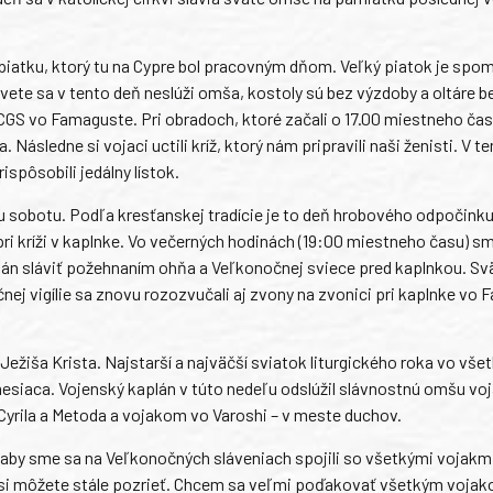
iatku, ktorý tu na Cypre bol pracovným dňom. Veľký piatok je spo
svete sa v tento deň neslúži omša, kostoly sú bez výzdoby a oltáre b
e CGS vo Famaguste. Pri obradoch, ktoré začali o 17.00 miestneho č
 Následne si vojaci uctili kríž, ktorý nám pripravili naši ženisti. V t
spôsobili jedálny lístok.
u sobotu. Podľa kresťanskej tradície je to deň hrobového odpočinku
pri kríži v kaplnke. Vo večerných hodinách (19:00 miestneho času) sm
aplán sláviť požehnaním ohňa a Veľkonočnej sviece pred kaplnkou. S
ej vigílie sa znovu rozozvučali aj zvony na zvonici pri kaplnke vo
iša Krista. Najstarší a najväčší sviatok liturgického roka vo vše
 mesiaca. Vojenský kaplán v túto nedeľu odslúžil slávnostnú omšu v
Cyrila a Metoda a vojakom vo Varoshi – v meste duchov.
, aby sme sa na Veľkonočných sláveniach spojili so všetkými vojakm
i môžete stále pozrieť. Chcem sa veľmi poďakovať všetkým vojak