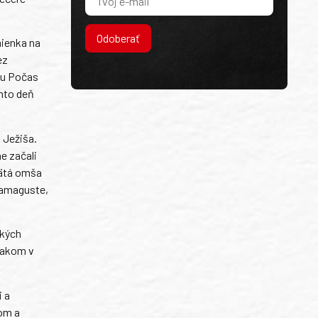
Odoberať
mienka na
ez
asu Počas
ento deň
 Ježiša.
e začali
vätá omša
 Famaguste,
tkých
ojakom v
i a
om a