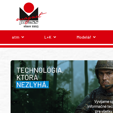
atm
L+K
Modelář