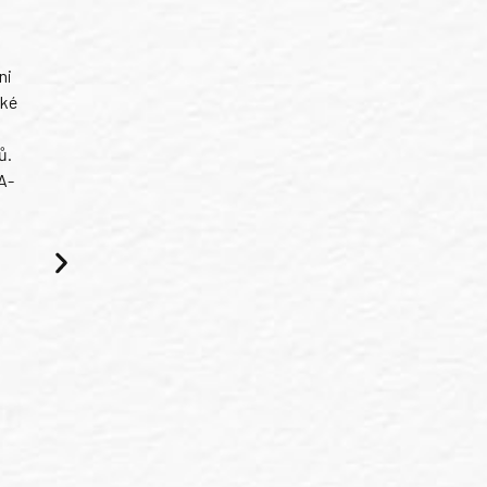
ni
ské
ů.
A-