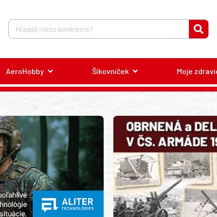
AeroHobby
Šikovníček
Moje zdravi