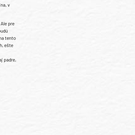
ina, v
Ale pre
budú
na tento
h, ešte
j padre,