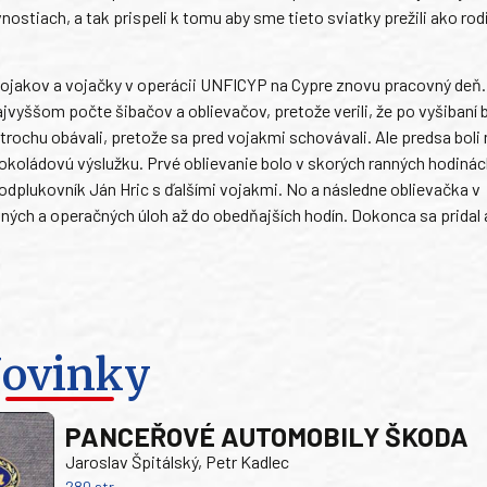
ostiach, a tak prispeli k tomu aby sme tieto sviatky prežili ako rod
vojakov a vojačky v operácii UNFICYP na Cypre znovu pracovný deň. 
ajvyššom počte šibačov a oblievačov, pretože verili, že po vyšibaní 
trochu obávali, pretože sa pred vojakmi schovávali. Ale predsa boli 
koládovú výslužku. Prvé oblievanie bolo v skorých ranných hodinác
odplukovník Ján Hric s ďalšími vojakmi. No a následne oblievačka v
h a operačných úloh až do obedňajších hodín. Dokonca sa pridal a
ovinky
PANCEŘOVÉ AUTOMOBILY ŠKODA
Jaroslav Špitálský, Petr Kadlec
280 str.