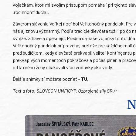
vojačkám, ktorí mi svojím prístupom pomáhali pri týchto slávn
„rodinnom“ duchu.
Záverom slávenia Veľkej noci bol Veľkonočný pondelok. Pre 
nás aj znovu významný. Podľa tradície dievčatá túžili po čo n
svieže, zdravé a opeknejú. Predsa sa naše vojačky tohto dňa 
Veľkonočný pondelok pripravené, pretože pre každého mali čo
pred budíčkom, kedy dievčatá prekvapil veliteľ kontingentu p
prekvapivých momentoch pokračovala počas plnenia pracovnýc
od ktorého ženy očakávali viac voňavky ako vody.
Ďalšie snímky si môžete pozrieť –
TU
.
Text a foto: SLOVCON UNFICYP, Ozbrojené sily SR /r
N