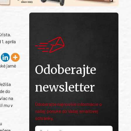
rista.
1. apríla
Odoberajte
ské jarné
newsletter
Ježiša
de do
viac na
Odoberajte najnovšie informácie o
li mu v
našej ponuke do Vašej emailovej
schránky.
ku
večere