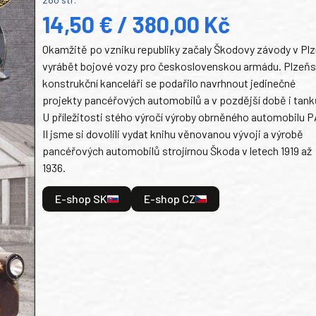
14,50 € / 380,00 Kč
Okamžitě po vzniku republiky začaly Škodovy závody v Plz
vyrábět bojové vozy pro československou armádu. Plzeň
konstrukční kanceláři se podařilo navrhnout jedinečné
projekty pancéřových automobilů a v pozdější době i tank
U příležitosti stého výročí výroby obrněného automobilu P
II jsme si dovolili vydat knihu věnovanou vývoji a výrobě
pancéřových automobilů strojírnou Škoda v letech 1919 až
1936.
E-shop SK
E-shop CZ