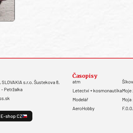
Časopisy
atm
Šikov
LOVAKIA s.r.o. Šustekova 8,
 - Petržalka
Letectví + kosmonautika
Moje 
ss.sk
Modelář
Moja 
AeroHobby
F.O.O
E-shop CZ