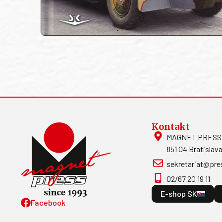
Kontakt
MAGNET PRESS, S
851 04 Bratislava
sekretariat@pre
02/67 20 19 11
E-shop SK
Facebook