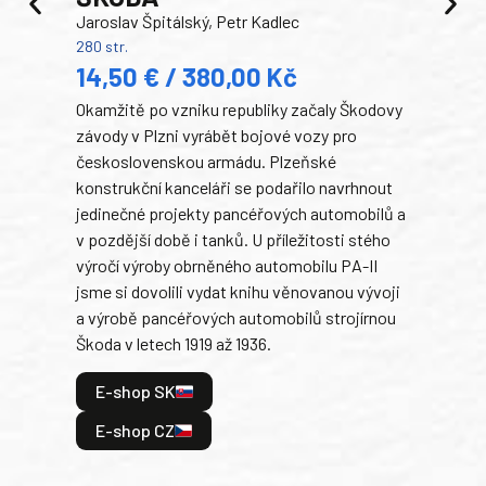
Jaroslav Špitálský, Petr Kadlec
Ben
280 str.
352 s
14,50 € / 380,00 Kč
22
Okamžitě po vzniku republiky začaly Škodovy
Tank
závody v Plzni vyrábět bojové vozy pro
býva
československou armádu. Plzeňské
Rusk
konstrukční kanceláři se podařilo navrhnout
armá
jedinečné projekty pancéřových automobilů a
stře
v pozdější době i tanků. U příležitosti stého
při 
výročí výroby obrněného automobilu PA-II
blíz
jsme si dovolili vydat knihu věnovanou vývoji
tank
a výrobě pancéřových automobilů strojírnou
v lé
Škoda v letech 1919 až 1936.
tak 
hrdi
E-shop SK
je: 
odeh
E-shop CZ
bitv