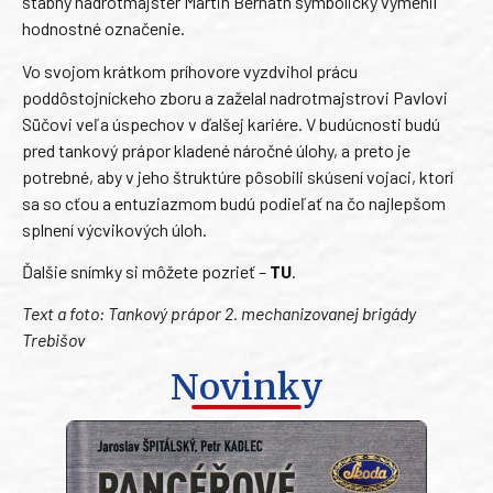
štábny nadrotmajster Martin Bernáth symbolicky vymenil
hodnostné označenie.
Vo svojom krátkom príhovore vyzdvihol prácu
poddôstojníckeho zboru a zaželal nadrotmajstrovi Pavlovi
Süčovi veľa úspechov v ďalšej kariére. V budúcnosti budú
pred tankový prápor kladené náročné úlohy, a preto je
potrebné, aby v jeho štruktúre pôsobili skúsení vojaci, ktorí
sa so cťou a entuziazmom budú podieľať na čo najlepšom
splnení výcvikových úloh.
Ďalšie snímky si môžete pozrieť –
TU
.
Text a foto: Tankový prápor 2. mechanizovanej brigády
Trebišov
Novinky