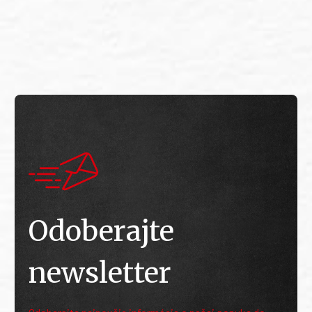
E
E
Odoberajte
newsletter