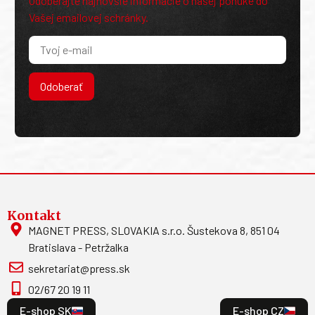
Odoberajte najnovšie informácie o našej ponuke do
Vašej emailovej schránky.
Odoberať
Kontakt
MAGNET PRESS, SLOVAKIA s.r.o. Šustekova 8, 851 04
Bratislava - Petržalka
sekretariat@press.sk
02/67 20 19 11
E-shop SK
E-shop CZ