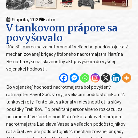
9 apríla, 2021
atm
V tankovom prápore sa
povyšovalo
Dňa 30. marca sa za prítomnosti veliaceho poddôstojníka 2.
mechanizovanej brigády štábneho nadrotmajstra Martina
Bernátha vykonal slávnostný akt povýšenia do vyššej
vojenskej hodnosti.
Do vojenskej hodnosti nadrotmajstra bol povýšený
rotmajster Pavol Süč, ktorý je veliacim poddôstojníkom 2.
tankovej roty. Tento akt sa konal v miestnosti cti a slávy
posádky Trebišov. Po prečítaní personálneho rozkazu, za
prítomnosti veliaceho poddôstojníka tankového práporu
nadrotmajstra Ladislava Vassa a veliacich poddôstojníkov
rôt a čiat, veliaci poddôstojník 2. mechanizovanej brigády