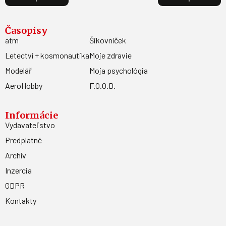
Časopisy
atm
Šikovníček
Letectví + kosmonautika
Moje zdravie
Modelář
Moja psychológia
AeroHobby
F.O.O.D.
Informácie
Vydavateľstvo
Predplatné
Archív
Inzercia
GDPR
Kontakty