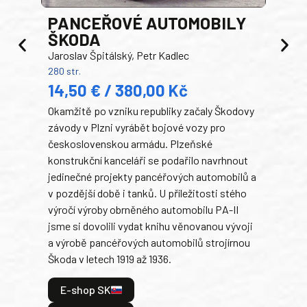
PANCEŘOVÉ AUTOMOBILY
ŠKODA
TA
Jaroslav Špitálský, Petr Kadlec
Ben
280 str.
352 s
14,50 € / 380,00 Kč
22
Okamžitě po vzniku republiky začaly Škodovy
Tank
závody v Plzni vyrábět bojové vozy pro
býva
československou armádu. Plzeňské
Rusk
konstrukční kanceláři se podařilo navrhnout
armá
jedinečné projekty pancéřových automobilů a
stře
v pozdější době i tanků. U příležitosti stého
při 
výročí výroby obrněného automobilu PA-II
blíz
jsme si dovolili vydat knihu věnovanou vývoji
tank
a výrobě pancéřových automobilů strojírnou
v lé
Škoda v letech 1919 až 1936.
tak 
hrdi
E-shop SK
je: 