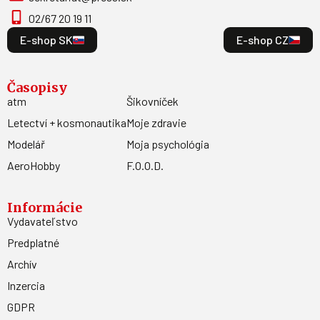
02/67 20 19 11
E-shop SK
E-shop CZ
Časopisy
atm
Šikovníček
Letectví + kosmonautika
Moje zdravie
Modelář
Moja psychológia
AeroHobby
F.O.O.D.
Informácie
Vydavateľstvo
Predplatné
Archív
Inzercia
GDPR