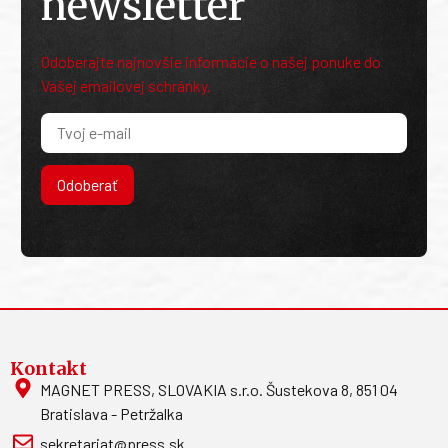
newsletter
Odoberajte najnovšie informácie o našej ponuke do
Vašej emailovej schránky.
Odoberať
Kontakt
MAGNET PRESS, SLOVAKIA s.r.o. Šustekova 8, 851 04
Bratislava - Petržalka
sekretariat@press.sk