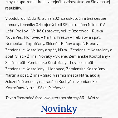
zmysle opatrenia Úradu verejného zdravotníctva Slovenskej
republiky.
V období od 12. do 18. apríla 2021 sa uskutočnia tiež cestné
presuny techniky Ozbrojených síl SR na trasách Nitra – CV
Lešť, Prešov – Veľké Ozorovce, Veľké Ozorovce – Ruská
Nová Ves, Hlohovec – Martin, Prešov – Trebišov a späť,
Nemecká – Topoľčany, Sklené – Rašov a späť, Prešov –
Zemianske Kostoľany a späť, Nitra – Zemianske Kostoľany a
späť, Sliač – Žilina, Nováky – Sklené, Zemianske Kostoľany –
Sliač a späť, Zemianske Kostoľany – Levice a späť,
Zemianske Kostoľany – Hlohovec, Zemianske Kostoľany –
Martin a späť, Žilina – Sliač, v rámci mesta Nitra, ako aj
železničné presuny na trasách Kuchyňa – Zemianske
Kostoľany, Nitra – Sása-Pliešovce.
Text a ilustračné foto: Ministerstvo obrany SR – KOd /r
Novinky