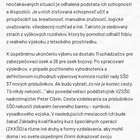
neočakávaných situácií je odhalená podstata ich schopností
a dispozícií. Je u nich zisťovaná schopnosť učiť a
prispôsobiť sa, kreatívnosť, manuálne zručnosti, logické
uvažovanie, všeobecný rozhľad a iné. Takisto je sledovaný
strach z výškových rozdielov, ktorý by pomohol odhaliť fóbiu
z reálneho výskoku z leteckého prostriedku.
K úspešnému ukončeniu výberu sa dostalo 11 uchádzačov pre
zabezpečovací úsek a 26 pre úsek bojový. Po spracovaní
výsledkov, v prípade pozitívneho vyhodnotenia a
definitívnom rozhodnutí výberovej komisie rozšíri rady SŠO
37 nových príslušníkov. Ak budú vybratí
„to nie je koniec cesty.
Tá nikdy nekončí…“
ako povedal veliaci poddôstojník VZSŠO
nadrotmajster Peter Cibrín. Cesta vzdelávania sa príslušníkov
SŠO nekončí získaním červeného baretu – symbolu
výsadkového vojska. V nasledujúcich mesiacoch ich bude
čakať Základný kvalifikačný kurz špeciálnych operácií
(ZKKŠO) a rôzne iné druhy a formy vzdelávania, aby mohli
doma i vo svete úspešnými činmi dokazovať svoju