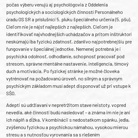
počas výberu venujú aj psychológovia z Oddelenia
psychologických a sociologických činností Personálneho
úradu OS SR a príslušníci 5. pluku špeciálneho určenia (5. pšu).
Cieľom nie je nájsť najlepších z najlepších. Cieľom je
identifikovať najvhodnejších uchádzačov a pritom inštruktori
neskúmajú iba fyzickú zdatnosť, zdanlivo najpotrebnejšiu pre
fungovanie v špeciálnej jednotke. Nemenej potrebná je i
psychická odolnosť, odhodlanie, schopnosť pracovať pod
stresom, správne mentálne nastavenie, inteligencia, tímový
duch a motivácia. Po fyzickej stránke je možné človeka
vytrénovať na požadovanú úroveň, no silným a správnym
psychickým základom musí adept disponovať už pri vstupe k
SŠO.
Adepti sú udržiavaní v nepretržitom stave neistoty, vopred
nevedia, aké činnosti budú nasledovať – a známa im nie je ani
ich náplň a dĺžka. V kombinácii s nedostatkom spánku, jedla,
zvýšenou fyzickou a psychickou námahou, vysokou mierou
stresu a s nutnosťou vyrovnania sa s riešením