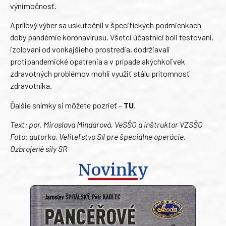
výnimočnosť.
Aprílový výber sa uskutočnil v špecifických podmienkach
doby pandémie koronavírusu. Všetci účastníci boli testovaní,
izolovaní od vonkajšieho prostredia, dodržiavali
protipandemické opatrenia a v prípade akýchkoľvek
zdravotných problémov mohli využiť stálu prítomnosť
zdravotníka.
Ďalšie snímky si môžete pozrieť –
TU
.
Text: por. Miroslava Mindárová, VeSŠO a inštruktor VZSŠO
Foto: autorka, Veliteľstvo Síl pre špeciálne operácie,
Ozbrojené sily SR
Novinky