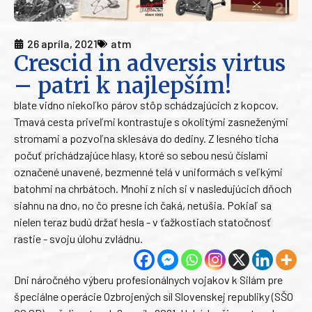
26 apríla, 2021
atm
Crescid in adversis virtus
– patri k najlepším!
blate vidno niekoľko párov stôp schádzajúcich z kopcov.
Tmavá cesta priveľmi kontrastuje s okolitými zasneženými
stromami a pozvoľna sklesáva do dediny. Z lesného ticha
počuť prichádzajúce hlasy, ktoré so sebou nesú číslami
označené unavené, bezmenné telá v uniformách s veľkými
batohmi na chrbátoch. Mnohí z nich si v nasledujúcich dňoch
siahnu na dno, no čo presne ich čaká, netušia. Pokiaľ sa
nielen teraz budú držať hesla - v ťažkostiach statočnosť
rastie - svoju úlohu zvládnu.
Dni náročného výberu profesionálnych vojakov k Silám pre
špeciálne operácie Ozbrojených síl Slovenskej republiky (SŠO