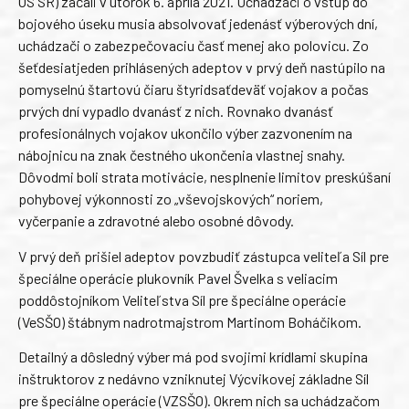
OS SR) začali v utorok 6. apríla 2021. Uchádzači o vstup do
bojového úseku musia absolvovať jedenásť výberových dní,
uchádzači o zabezpečovaciu časť menej ako polovicu. Zo
šeťdesiatjeden prihlásených adeptov v prvý deň nastúpilo na
pomyselnú štartovú čiaru štyridsaťdeväť vojakov a počas
prvých dní vypadlo dvanásť z nich. Rovnako dvanásť
profesionálnych vojakov ukončilo výber zazvonením na
nábojnicu na znak čestného ukončenia vlastnej snahy.
Dôvodmi boli strata motivácie, nesplnenie limitov preskúšaní
pohybovej výkonnosti zo „vševojskových“ noriem,
vyčerpanie a zdravotné alebo osobné dôvody.
V prvý deň prišiel adeptov povzbudiť zástupca veliteľa Síl pre
špeciálne operácie plukovník Pavel Švelka s veliacim
poddôstojníkom Veliteľstva Síl pre špeciálne operácie
(VeSŠO) štábnym nadrotmajstrom Martinom Boháčikom.
Detailný a dôsledný výber má pod svojimi krídlami skupina
inštruktorov z nedávno vzniknutej Výcvikovej základne Síl
pre špeciálne operácie (VZSŠO). Okrem nich sa uchádzačom