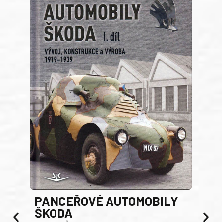
PANCEŘOVÉ AUTOMOBILY
ŠKODA
TA