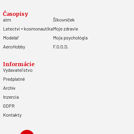
Časopisy
atm
Šikovníček
Letectví + kosmonautika
Moje zdravie
Modelář
Moja psychológia
AeroHobby
F.O.O.D.
Informácie
Vydavateľstvo
Predplatné
Archív
Inzercia
GDPR
Kontakty