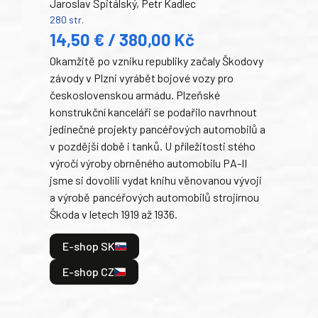
Jaroslav Špitálský, Petr Kadlec
Ben
280 str.
352 s
14,50 € / 380,00 Kč
22
Okamžitě po vzniku republiky začaly Škodovy
Tank
závody v Plzni vyrábět bojové vozy pro
býva
československou armádu. Plzeňské
Rusk
konstrukční kanceláři se podařilo navrhnout
armá
jedinečné projekty pancéřových automobilů a
stře
v pozdější době i tanků. U příležitosti stého
při 
výročí výroby obrněného automobilu PA-II
blíz
jsme si dovolili vydat knihu věnovanou vývoji
tank
a výrobě pancéřových automobilů strojírnou
v lé
Škoda v letech 1919 až 1936.
tak 
hrdi
E-shop SK
je: 
odeh
E-shop CZ
bitv
E