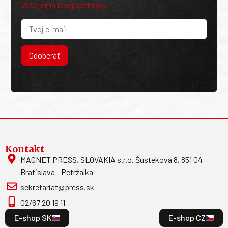
Vašej emailovej schránky.
Odoberať
Kontakt
MAGNET PRESS, SLOVAKIA s.r.o. Šustekova 8, 851 04
Bratislava - Petržalka
sekretariat@press.sk
02/67 20 19 11
E-shop SK
E-shop CZ