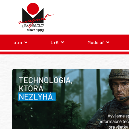
atm
L+K
Modelář