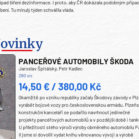
řípad šíření dezinformace. I proto, aby ČR dokázala podobným případ
ení. Tu minulý týden schválila vláda.
ovinky
PANCEŘOVÉ AUTOMOBILY ŠKODA
Jaroslav Špitálský, Petr Kadlec
280 str.
14,50 € / 380,00 Kč
Okamžitě po vzniku republiky začaly Škodovy závody v Plz
vyrábět bojové vozy pro československou armádu. Plzeň
konstrukční kanceláři se podařilo navrhnout jedinečné
projekty pancéřových automobilů a v pozdější době i tank
U příležitosti stého výročí výroby obrněného automobilu P
II jsme si dovolili vydat knihu věnovanou vývoji a výrobě