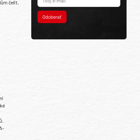
ům čelit,
Odoberať
ni
ské
ů.
A-