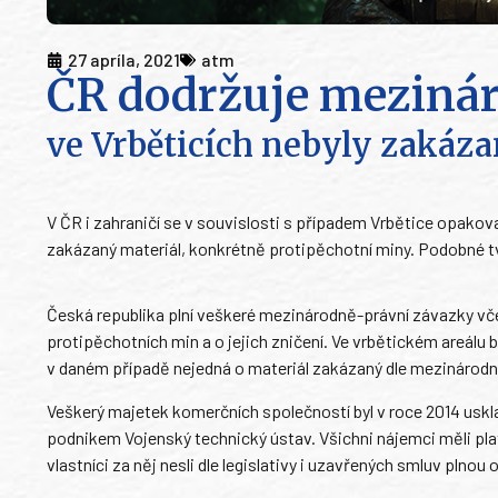
27 apríla, 2021
atm
ČR dodržuje meziná
ve Vrběticích nebyly zakáz
V ČR i zahraničí se v souvislosti s případem Vrbětice opakov
zakázaný materiál, konkrétně protipěchotní miny. Podobné tv
Česká republika plní veškeré mezinárodně-právní závazky vč
protipěchotních min a o jejich zničení. Ve vrbětickém areálu 
v daném případě nejedná o materiál zakázaný dle mezinárodní
Veškerý majetek komerčních společností byl v roce 2014 uskl
podnikem Vojenský technický ústav. Všichni nájemci měli plat
vlastníci za něj nesli dle legislativy i uzavřených smluv plno