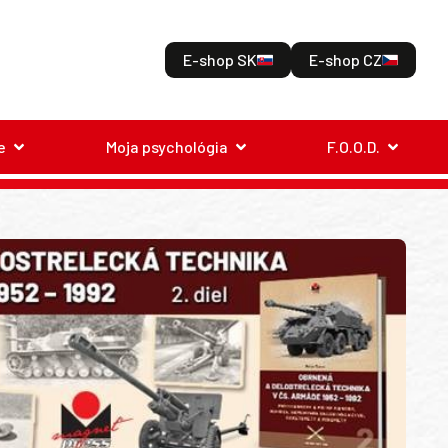
E-shop SK
E-shop CZ
e
Moja psychológia
F.O.O.D.