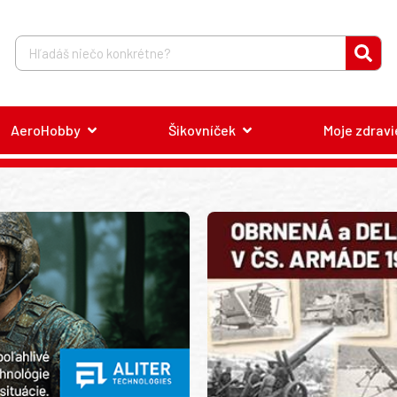
AeroHobby
Šikovníček
Moje zdravi