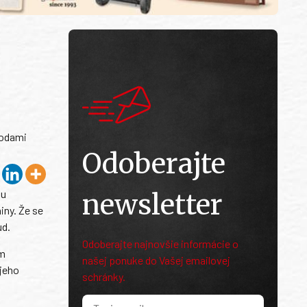
hodami
Odoberajte
du
newsletter
iny. Že se
ud.
Odoberajte najnovšie informácie o
ím
našej ponuke do Vašej emailovej
 jeho
schránky.