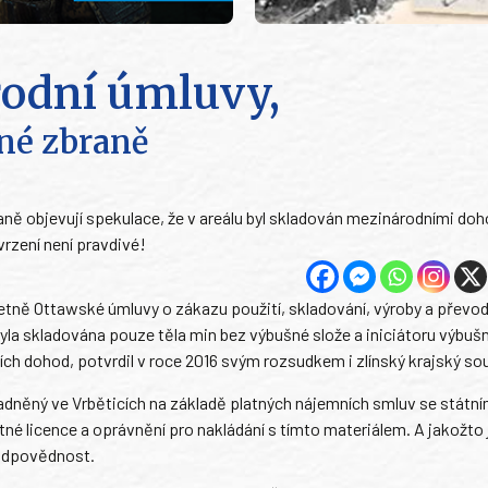
rodní úmluvy,
ané zbraně
aně objevují spekulace, že v areálu byl skladován mezinárodními do
rzení není pravdivé!
etně Ottawské úmluvy o zákazu použití, skladování, výroby a převo
byla skladována pouze těla min bez výbušné slože a iniciátoru výbušn
ch dohod, potvrdil v roce 2016 svým rozsudkem i zlínský krajský so
adněný ve Vrběticích na základě platných nájemních smluv se státn
né licence a oprávnění pro nakládání s tímto materiálem. A jakožto
u odpovědnost.