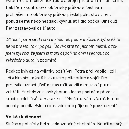
vyfotil registrační značku auta a projel ji lustračním zařízením.
Pak Petr zkontroloval občanský průkaz s čestným
prohlášením a občanský průkaz předal policistovi. Ten,
pokud se mu něco nezdálo, kývnul, ať řidič počká. Jinak už
Petr zastavoval další auto.
„Střídali jsme se zhruba po hodině, podle počasí. Když sněžilo
nebo pršelo, tak i po půl. Člověk stál na jednom místě, a tak
jsem byl rád, že jsem si mohl aspoň na chvíli sednout do
vyhřátého auta,“
vzpomíná.
Reakce byly až na výjimky pozitivní. Petra překvapilo, kolik
lidí v hlavním městě hlídkujícím policistům a vojákům
projevilo uznání. „Byli na nás milí, vozili nám jídlo i pití na
zahřátí. Mnohdy za stovky korun. Jedna paní nám přivezla
krabici chlebíčků se vzkazem „Děkujeme vám všem“, k tomu
buchty, perník. Bylo to opravdu moc příjemné povzbuzení.“
Velká zkušenost
Služba s policisty Petra jednoznačně obohatila. Naučil se prý