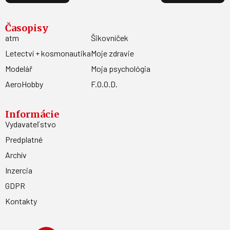
Časopisy
atm
Šikovníček
Letectví + kosmonautika
Moje zdravie
Modelář
Moja psychológia
AeroHobby
F.O.O.D.
Informácie
Vydavateľstvo
Predplatné
Archív
Inzercia
GDPR
Kontakty