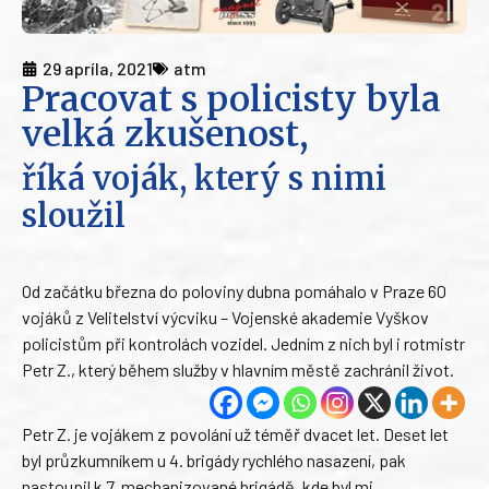
29 apríla, 2021
atm
Pracovat s policisty byla
velká zkušenost,
říká voják, který s nimi
sloužil
Od začátku března do poloviny dubna pomáhalo v Praze 60
vojáků z Velitelství výcviku – Vojenské akademie Vyškov
policistům při kontrolách vozidel. Jedním z nich byl i rotmistr
Petr Z., který během služby v hlavním městě zachránil život.
Petr Z. je vojákem z povolání už téměř dvacet let. Deset let
byl průzkumníkem u 4. brigády rychlého nasazení, pak
nastoupil k 7. mechanizované brigádě, kde byl mj.