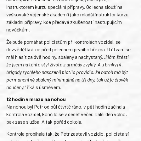
instruktorem kurzu speciální přípravy. Od ledna slouží na
vyškovské vojenské akademii jako mladší instruktor kurzu
základní přípravy, kde předává zkušenosti nastupujícím
nováčkům.
Že bude pomáhat policistům při kontrolách vozidel, se
dozvěděl krátce před polednem prvního března. U útvaru se
měl hlásit za dvě hodiny, sbalený a nachystaný.
„Mám štěstí,
že jsem na tento styl života z armády zvyklý. A u brnky (4.
brigády rychlého nasazení) platilo pravidlo, že batoh má být
permanentně sbalený minimálně na tři dny, tak už je člověk
naučený,“
říká s úsměvem.
12 hodin v mrazu na nohou
Na nohou byl Petr od půl čtvrté ráno, v pět hodin začínala
kontrola vozidel, končilo se v deset večer. Další den volno,
pak zase služba. A tak pořád dokola.
Kontrola probíhala tak, že Petr zastavil vozidlo, policista si