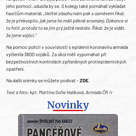
jeho pomoci, udusila by se. S kolegy také pomáhali vykládat
hasičům materiál.
„Velitel zásahu nám pak s úsměvem říkal,
že je překvapilo, jak jsme ho měli pěkně srovnaný. Dokonce si
to fotil, protože to se jim prý ještě nestalo. Říkal, že je vidět,
že jsme vojáci.“
Na pomoc policii v souvislosti s epidemií koronaviru armáda
vyčlenila 3800 vojáků. Za úkol měli vypomáhat při
bezpečnostních kontrolách zpřísněných protiepidemických
opatření.
Na další snímky se můžete podívat –
ZDE
.
Text a foto: kpt. Martina Sofie Halíková, Armáda ČR /r
Novinky