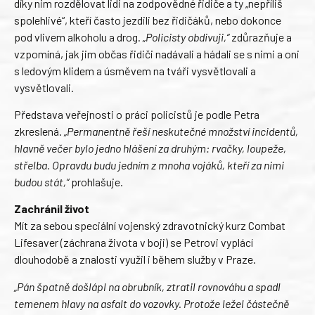
díky nim rozdělovat lidi na zodpovědné řidiče a ty „nepříliš
spolehlivé“, kteří často jezdili bez řidičáků, nebo dokonce
pod vlivem alkoholu a drog.
„Policisty obdivuji,“
zdůrazňuje a
vzpomíná, jak jim občas řidiči nadávali a hádali se s nimi a oni
s ledovým klidem a úsměvem na tváři vysvětlovali a
vysvětlovali.
Představa veřejnosti o práci policistů je podle Petra
zkreslená.
„Permanentně řeší neskutečné množství incidentů,
hlavně večer bylo jedno hlášení za druhým: rvačky, loupeže,
střelba. Opravdu budu jedním z mnoha vojáků, kteří za nimi
budou stát,“
prohlašuje.
Zachránil život
Mít za sebou speciální vojenský zdravotnický kurz Combat
Lifesaver (záchrana života v boji) se Petrovi vyplácí
dlouhodobě a znalosti využil i během služby v Praze.
„Pán špatně došlápl na obrubník, ztratil rovnováhu a spadl
temenem hlavy na asfalt do vozovky. Protože ležel částečně