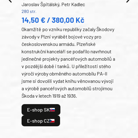
Jaroslav Špitálský, Petr Kadlec
Ben
280 str.
352 s
14,50 € / 380,00 Kč
22
Okamžitě po vzniku republiky začaly Škodovy
Tank
závody v Plzni vyrábět bojové vozy pro
býva
československou armádu. Plzeňské
Rusk
konstrukční kanceláři se podařilo navrhnout
armá
jedinečné projekty pancéřových automobilů a
stře
v pozdější době i tanků. U příležitosti stého
při 
výročí výroby obrněného automobilu PA-II
blíz
jsme si dovolili vydat knihu věnovanou vývoji
tank
a výrobě pancéřových automobilů strojírnou
v lé
Škoda v letech 1919 až 1936.
tak 
hrdi
E-shop SK
je: 
odeh
E-shop CZ
bitv