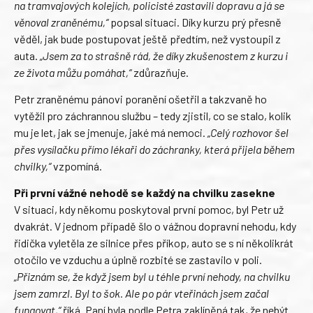
na tramvajových kolejích, policisté zastavili dopravu a já se
věnoval zraněnému,“
popsal situaci. Díky kurzu prý přesně
věděl, jak bude postupovat ještě předtím, než vystoupil z
auta.
„Jsem za to strašně rád, že díky zkušenostem z kurzu i
ze života můžu pomáhat,“
zdůrazňuje.
Petr zraněnému pánovi poranění ošetřil a takzvaně ho
vytěžil pro záchrannou službu – tedy zjistil, co se stalo, kolik
mu je let, jak se jmenuje, jaké má nemoci.
„Celý rozhovor šel
přes vysílačku přímo lékaři do záchranky, která přijela během
chvilky,“
vzpomíná.
Při první vážné nehodě se každý na chvilku zasekne
V situaci, kdy někomu poskytoval první pomoc, byl Petr už
dvakrát. V jednom případě šlo o vážnou dopravní nehodu, kdy
řidička vyletěla ze silnice přes příkop, auto se s ní několikrát
otočilo ve vzduchu a úplně rozbité se zastavilo v poli.
„Přiznám se, že když jsem byl u téhle první nehody, na chvilku
jsem zamrzl. Byl to šok. Ale po pár vteřinách jsem začal
fungovat,“
říká. Paní byla podle Petra zaklíněná tak, že nebýt