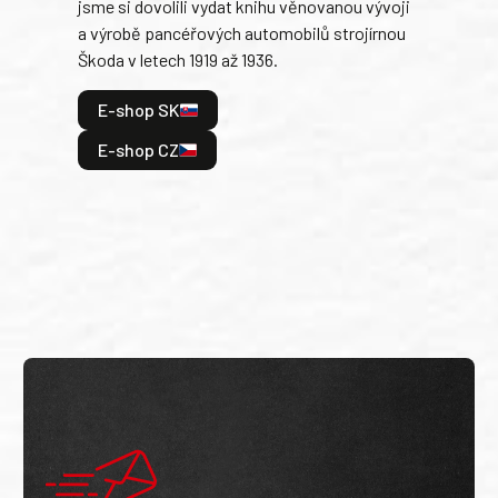
jsme si dovolili vydat knihu věnovanou vývoji
tank
a výrobě pancéřových automobilů strojírnou
v lé
Škoda v letech 1919 až 1936.
tak 
hrdi
E-shop SK
je: 
odeh
E-shop CZ
bitv
E
E