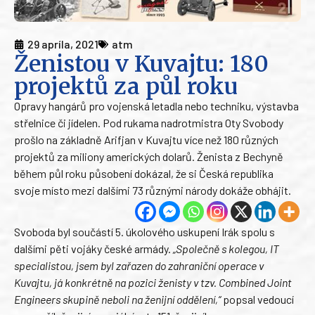
29 apríla, 2021
atm
Ženistou v Kuvajtu: 180
projektů za půl roku
Opravy hangárů pro vojenská letadla nebo techniku, výstavba
střelnice či jídelen. Pod rukama nadrotmistra Oty Svobody
prošlo na základně Arifjan v Kuvajtu více než 180 různých
projektů za miliony amerických dolarů. Ženista z Bechyně
během půl roku působení dokázal, že si Česká republika
svoje místo mezi dalšími 73 různými národy dokáže obhájit.
Svoboda byl součástí 5. úkolového uskupení Irák spolu s
dalšími pěti vojáky české armády.
„Společně s kolegou, IT
specialistou, jsem byl zařazen do zahraniční operace v
Kuvajtu, já konkrétně na pozici ženisty v tzv. Combined Joint
Engineers skupině neboli na ženijní oddělení,“
popsal vedoucí