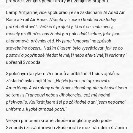
praporčík ženijní speciální roty 151. ženijního praporu.
Camp Arifjan nejvíce spolupracuje se základnami Al Asad Air
Base a Erbil Air Base.
„Všechny irácké i koaliční základny
potřebují stavět. Veškeré projekty, které se realizovaly,
musely projít přes nás ženisty, a pak i další sekce, jako jsou
ekonomové, právníci atd. My jsme fungovali na způsob
stavebního dozoru. Naším úkolem bylo vysvětlovat, jak se co
postaví a popřípadě hledat levnější nebo efektivnější varianty,“
upřesnil Svoboda.
Společným jazykem 74 národů a přibližně 9 tisíc vojáků na
základně byla angličtina.
„Nejvíc jsem spolupracoval s
Američany, Australany nebo Novozélanďany, ale potkával jsem
se tam i s Francouzi nebo s Jihokorejci, což mě hodně
překvapilo. Kolikrát jsem šel po základně a ani jsem nepoznal
uniformu, k jaké armádě patří.“
Velkým přínosem kromě zlepšení angličtiny bylo podle
Svobody i získání nových zkušeností v mezinárodním štábním