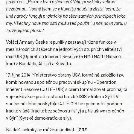
prostředí.
„Pro mě byla práce na štábu prakticky velkou
neznámou. Hodně jsem se v Kuvajtu naučil a zjistil jsem, že
jiné národy fungují prakticky na těch samých principech jako
my. Všechny nové znalosti můžu teď použít i u nás na útvaru, u
15. ženijního pluku.“
Vojáci Armády České republiky zastávají různé funkce v
mezinárodních štábech na jednotlivých stupních velitelství
misí OIR (Operation Inherent Resolve) a NMI (NATO Mission
Iraq) v Bagdádu, Al-Taji a Kuvajtu.
17. října 2014 Ministerstvo obrany USA formálně založilo tzv.
kombinovanou společnou pracovní skupinu – Operation
Inherent Resolve (CJTF – OIR) s cílem formalizovat probíhající
vojenské akce proti rostoucí hrozbě ISIS v Iráku a Sýrii. V
současné době poskytuje CJTF-OIR bezpečnostní podporu
irácké vládě (Irácké bezpečnostní síly) a příslušným orgánům
v Sýrii (Syrské demokratické síly).
Na další snímky se můžete podívat –
ZDE
.