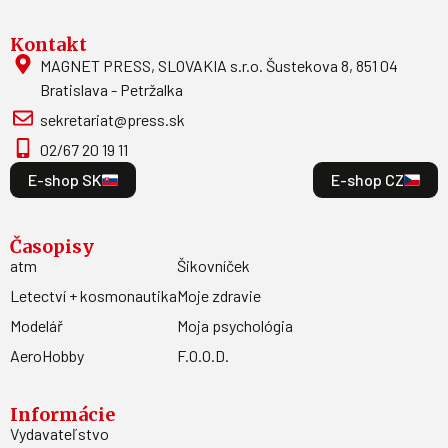
Kontakt
MAGNET PRESS, SLOVAKIA s.r.o. Šustekova 8, 851 04
Bratislava - Petržalka
sekretariat@press.sk
02/67 20 19 11
E-shop SK
E-shop CZ
Časopisy
atm
Šikovníček
Letectví + kosmonautika
Moje zdravie
Modelář
Moja psychológia
AeroHobby
F.O.O.D.
Informácie
Vydavateľstvo