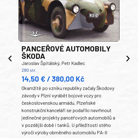
PANCEŘOVÉ AUTOMOBILY
ŠKODA
TA
Jaroslav Špitálský, Petr Kadlec
Ben
280 str.
352 s
14,50 € / 380,00 Kč
22
Okamžitě po vzniku republiky začaly Škodovy
Tank
závody v Plzni vyrábět bojové vozy pro
býva
československou armádu. Plzeňské
Rusk
konstrukční kanceláři se podařilo navrhnout
armá
jedinečné projekty pancéřových automobilů a
stře
v pozdější době i tanků. U příležitosti stého
při 
výročí výroby obrněného automobilu PA-II
blíz