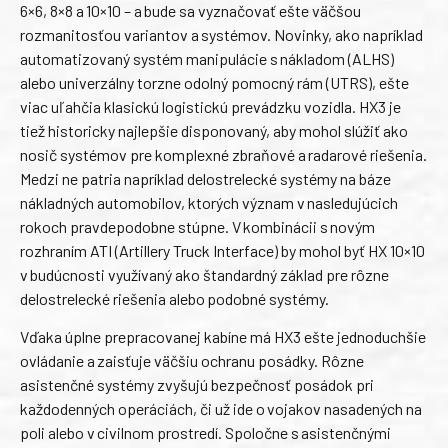
6×6, 8×8 a 10×10 – a bude sa vyznačovať ešte väčšou
rozmanitosťou variantov a systémov. Novinky, ako napríklad
automatizovaný systém manipulácie s nákladom (ALHS)
alebo univerzálny torzne odolný pomocný rám (UTRS), ešte
viac uľahčia klasickú logistickú prevádzku vozidla. HX3 je
tiež historicky najlepšie disponovaný, aby mohol slúžiť ako
nosič systémov pre komplexné zbraňové a radarové riešenia.
Medzi ne patria napríklad delostrelecké systémy na báze
nákladných automobilov, ktorých význam v nasledujúcich
rokoch pravdepodobne stúpne. V kombinácii s novým
rozhraním ATI (Artillery Truck Interface) by mohol byť HX 10×10
v budúcnosti využívaný ako štandardný základ pre rôzne
delostrelecké riešenia alebo podobné systémy.
Vďaka úplne prepracovanej kabíne má HX3 ešte jednoduchšie
ovládanie a zaisťuje väčšiu ochranu posádky. Rôzne
asistenčné systémy zvyšujú bezpečnosť posádok pri
každodenných operáciách, či už ide o vojakov nasadených na
poli alebo v civilnom prostredí. Spoločne s asistenčnými