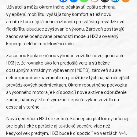
Užívatelia môžu okrem iného očakávať lepšiu ochranu,
vylepšenú mobilitu, vyšší jazdný komfort a tiež novú
architektúru digitálneho rozhrania pre väčšiu prevádzkovú
flexibilitu a budúce zvyšovanie výkonu. Zároveň zostávajú
zachované oceňované prednosti modelu HX2 a overený
koncept celého modelového radu.
Zásadnou konkurenčnou výhodou vozidiel novej generácie
HX3 je, že rovnako ako ich predošlá verzia sú bežne
dostupným armádnym vybavením (MOTS), zároveň sú ale
nekompromisne navrhnuté na použitie v tých najnáročnejších
prevádzkových podmienkach. Okrem robustného podvozka
a výkonného motora je k dispozícii nové aktívne odpruženie
zadnej nápravy, ktoré výrazne zlepšuje výkon vozidla na
ceste aj v teréne.
Nová generácia HX3 stelesňuje koncepciu platformy určenej
pre logistické operácie aj taktické scenáre viac než
kedykoľvek predtým. HX3 bude k dispozícii vo verziách 4×4,