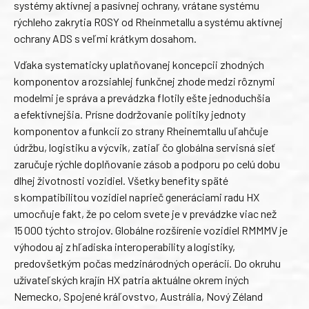
systémy aktívnej a pasívnej ochrany, vrátane systému
rýchleho zakrytia ROSY od Rheinmetallu a systému aktívnej
ochrany ADS s veľmi krátkym dosahom.
Vďaka systematicky uplatňovanej koncepcii zhodných
komponentov a rozsiahlej funkčnej zhode medzi rôznymi
modelmi je správa a prevádzka flotily ešte jednoduchšia
a efektívnejšia. Prísne dodržovanie politiky jednoty
komponentov a funkcií zo strany Rheinemtallu uľahčuje
údržbu, logistiku a výcvik, zatiaľ čo globálna servisná sieť
zaručuje rýchle doplňovanie zásob a podporu po celú dobu
dlhej životnosti vozidiel. Všetky benefity späté
s kompatibilitou vozidiel naprieč generáciami radu HX
umocňuje fakt, že po celom svete je v prevádzke viac než
15 000 týchto strojov. Globálne rozšírenie vozidiel RMMMV je
výhodou aj z hľadiska interoperability a logistiky,
predovšetkým počas medzinárodných operácií. Do okruhu
užívateľských krajín HX patria aktuálne okrem iných
Nemecko, Spojené kráľovstvo, Austrália, Nový Zéland