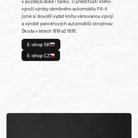
v pozdější době i tanků. U příležitosti stého
při 
výročí výroby obrněného automobilu PA-II
blíz
jsme si dovolili vydat knihu věnovanou vývoji
tank
a výrobě pancéřových automobilů strojírnou
v lé
Škoda v letech 1919 až 1936.
tak 
hrdi
E-shop SK
je: 
odeh
E-shop CZ
bitv
E
E