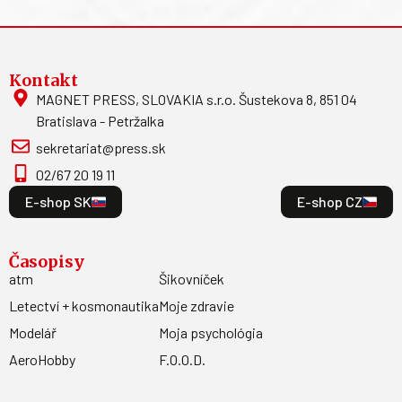
Kontakt
MAGNET PRESS, SLOVAKIA s.r.o. Šustekova 8, 851 04
Bratislava - Petržalka
sekretariat@press.sk
02/67 20 19 11
E-shop SK
E-shop CZ
Časopisy
atm
Šikovníček
Letectví + kosmonautika
Moje zdravie
Modelář
Moja psychológia
AeroHobby
F.O.O.D.