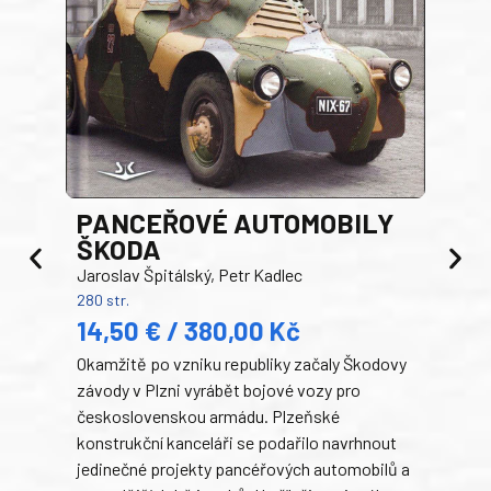
PANCEŘOVÉ AUTOMOBILY
ŠKODA
TA
Jaroslav Špitálský, Petr Kadlec
Ben
280 str.
352 s
14,50 € / 380,00 Kč
22
Okamžitě po vzniku republiky začaly Škodovy
Tank
závody v Plzni vyrábět bojové vozy pro
býva
československou armádu. Plzeňské
Rusk
konstrukční kanceláři se podařilo navrhnout
armá
jedinečné projekty pancéřových automobilů a
stře