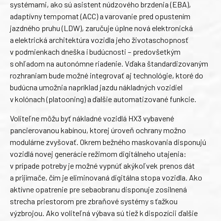
systémami, ako sú asistent núdzového brzdenia (EBA),
adaptívny tempomat (ACC) a varovanie pred opustením
jazdného pruhu (LDW), zaručuje úplne nová elektronická
a elektrická architektúra vozidla jeho životaschopnosť
v podmienkach dneška i budúcnosti – predovšetkým
s ohľadom na autonómne riadenie. Vďaka štandardizovaným
rozhraniam bude možné integrovať aj technológie, ktoré do
budúcna umožnia napríklad jazdu nákladných vozidiel
v kolónach (platooning) a ďalšie automatizované funkcie.
Voliteľne môžu byť nákladné vozidlá HX3 vybavené
pancierovanou kabínou, ktorej úroveň ochrany možno
modulárne zvyšovať. Okrem bežného maskovania disponujú
vozidlá novej generácie režimom digitálneho utajenia:
v prípade potreby je možné vypnúť akýkoľvek prenos dát
a prijímače, čím je eliminovaná digitálna stopa vozidla. Ako
aktívne opatrenie pre sebaobranu disponuje zosilnená
strecha priestorom pre zbraňové systémy s ťažkou
výzbrojou. Ako voliteľná výbava sú tiež k dispozícii ďalšie