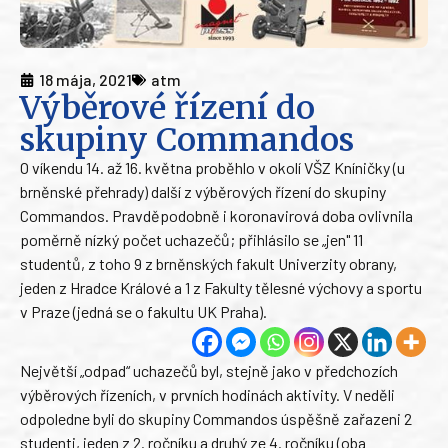
18 mája, 2021
atm
Výběrové řízení do
skupiny Commandos
O víkendu 14. až 16. května proběhlo v okolí VŠZ Kníničky (u
brněnské přehrady) další z výběrových řízení do skupiny
Commandos. Pravděpodobně i koronavirová doba ovlivnila
poměrně nízký počet uchazečů; přihlásilo se „jen" 11
studentů, z toho 9 z brněnských fakult Univerzity obrany,
jeden z Hradce Králové a 1 z Fakulty tělesné výchovy a sportu
v Praze (jedná se o fakultu UK Praha).
Největší „odpad“ uchazečů byl, stejně jako v předchozích
výběrových řízeních, v prvních hodinách aktivity. V neděli
odpoledne byli do skupiny Commandos úspěšně zařazeni 2
studenti, jeden z 2. ročníku a druhý ze 4. ročníku (oba