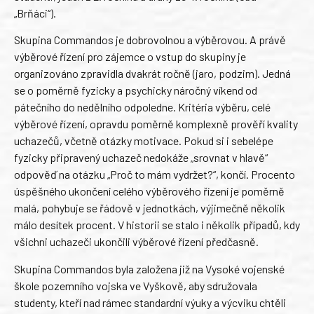
„Brňáci“).
Skupina Commandos je dobrovolnou a výběrovou. A právě
výběrové řízení pro zájemce o vstup do skupiny je
organizováno zpravidla dvakrát ročně (jaro, podzim). Jedná
se o poměrně fyzicky a psychicky náročný víkend od
pátečního do nedělního odpoledne. Kritéria výběru, celé
výběrové řízení, opravdu poměrně komplexně prověří kvality
uchazečů, včetně otázky motivace. Pokud si i sebelépe
fyzicky připravený uchazeč nedokáže „srovnat v hlavě“
odpověď na otázku „Proč to mám vydržet?“, končí. Procento
úspěšného ukončení celého výběrového řízení je poměrně
malá, pohybuje se řádově v jednotkách, výjimečně několik
málo desítek procent. V historii se stalo i několik případů, kdy
všichni uchazeči ukončili výběrové řízení předčasně.
Skupina Commandos byla založena již na Vysoké vojenské
škole pozemního vojska ve Vyškově, aby sdružovala
studenty, kteří nad rámec standardní výuky a výcviku chtěli