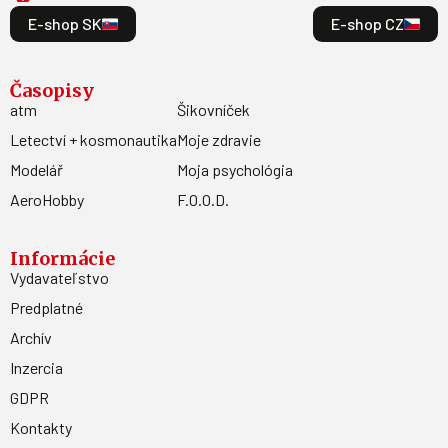
E-shop SK
E-shop CZ
Časopisy
atm
Šikovníček
Letectví + kosmonautika
Moje zdravie
Modelář
Moja psychológia
AeroHobby
F.O.O.D.
Informácie
Vydavateľstvo
Predplatné
Archív
Inzercia
GDPR
Kontakty