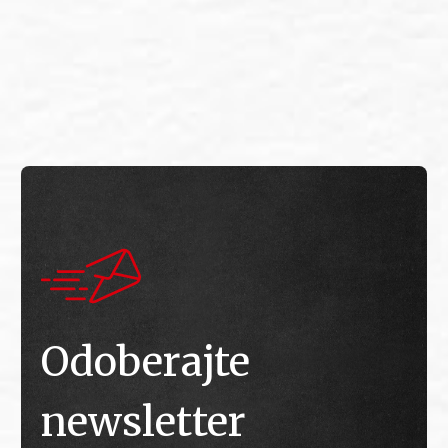
E
E
Odoberajte
newsletter