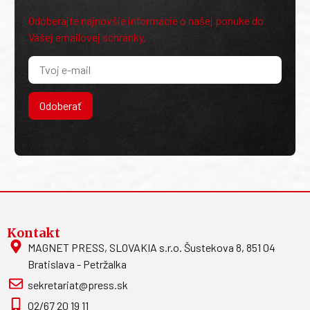
Odoberajte najnovšie informácie o našej ponuke do
Vašej emailovej schránky.
Odoberať
Kontakt
MAGNET PRESS, SLOVAKIA s.r.o. Šustekova 8, 851 04
Bratislava - Petržalka
sekretariat@press.sk
02/67 20 19 11