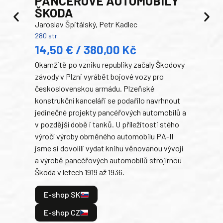
PANCEŘOVÉ AUTOMOBILY
ŠKODA
TA
Jaroslav Špitálský, Petr Kadlec
Ben
280 str.
352 s
14,50 € / 380,00 Kč
22
Okamžitě po vzniku republiky začaly Škodovy
Tank
závody v Plzni vyrábět bojové vozy pro
býva
československou armádu. Plzeňské
Rusk
konstrukční kanceláři se podařilo navrhnout
armá
jedinečné projekty pancéřových automobilů a
stře
v pozdější době i tanků. U příležitosti stého
při 
výročí výroby obrněného automobilu PA-II
blíz
jsme si dovolili vydat knihu věnovanou vývoji
tank
a výrobě pancéřových automobilů strojírnou
v lé
Škoda v letech 1919 až 1936.
tak 
hrdi
E-shop SK
je: 
odeh
E-shop CZ
bitv