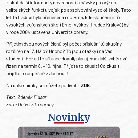
získat další informace, dovednosti a návyky pro výkon
velitelských funkcí u vojsk po absolvování vysoké školy. Tato
letitá tradice byla přenesena i do Brna, kde sloučením tří
vysokých vojenských škol (Brno, Vyškov, Hradec Králové) byl
v roce 2004 ustavena Univerzita obrany.
Přijetím dvou nových členů byl počet příslušníků skupiny
rozšířen na 17. Málo? Mnoho? To jsou otázky i na Vás,
studenti. Pokud to situace dovolí, plánujeme další výběrové
řízení na termín 8. – 10. října. Přijďte to zkusit! Co zkusit,
přijďte to úspěšně zvládnout!
Na další snímky se můžete podívat –
ZDE
.
Text: Zdeněk Flasar
Foto: Univerzita obrany
Novinky