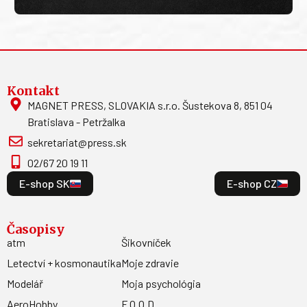
Kontakt
MAGNET PRESS, SLOVAKIA s.r.o. Šustekova 8, 851 04
Bratislava - Petržalka
sekretariat@press.sk
02/67 20 19 11
E-shop SK
E-shop CZ
Časopisy
atm
Šikovníček
Letectví + kosmonautika
Moje zdravie
Modelář
Moja psychológia
AeroHobby
F.O.O.D.