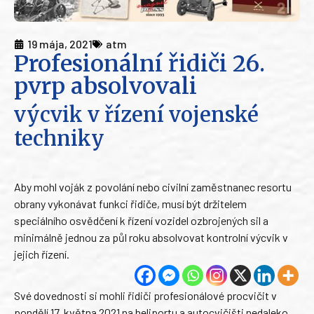
19 mája, 2021
atm
Profesionální řidiči 26.
pvrp absolvovali
výcvik v řízení vojenské
techniky
Aby mohl voják z povolání nebo civilní zaměstnanec resortu
obrany vykonávat funkci řidiče, musí být držitelem
speciálního osvědčení k řízení vozidel ozbrojených sil a
minimálně jednou za půl roku absolvovat kontrolní výcvik v
jejich řízení.
Své dovednosti si mohli řidiči profesionálové procvičit v
pondělí 17. května 2021 na heliportu a autocvičišti nedaleko