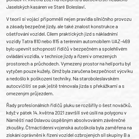
Jaselských kasáren ve Staré Boleslavi.
V teorii si vojáci připomněli nejen pravidla silničního provozu
a zásady bezpečné jízdy, ale také znalost konstrukce a
ošetřování vozidel. Cílem praktických jízd s nákladními
vozidly Tatra 810 nebo 815 a terénním automobilem UAZ-469
bylo upevnit schopnosti řidičů v bezpečném a spolehlivém
ovládání vozidla, v technice jízdy a řízení v omezených
prostorech a průchodech. Vymezený prostor na heliportu byl
vytyčen pouze kužely, čímž byla zaručena bezpečnost výcviku
a nedošlo k poškození techniky. Na staroboleslavském
autocvičišti se pak ještě trénovala jízda s překážkami a s
omezeným průjezdem.
Řady profesionálních řidičů pluku se rozšířily o šest nováčků,
když v pátek 14. května 2021 završili své úsilí na polygonu v
Náměšti nad Oslavou úspěšným absolvováním závěrečné
zkoušky. Čtrnáctidenní vojenská autoškola byla zaměřena na
získání oprávnění k řízení vozidel ozbrojených sil skupiny B a