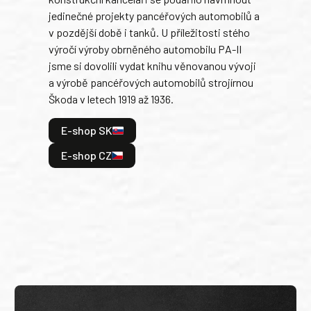
armá
jedinečné projekty pancéřových automobilů a
stře
v pozdější době i tanků. U příležitosti stého
při 
výročí výroby obrněného automobilu PA-II
blíz
jsme si dovolili vydat knihu věnovanou vývoji
tank
a výrobě pancéřových automobilů strojírnou
v lé
Škoda v letech 1919 až 1936.
tak 
hrdi
E-shop SK
je: 
odeh
E-shop CZ
bitv
E
E