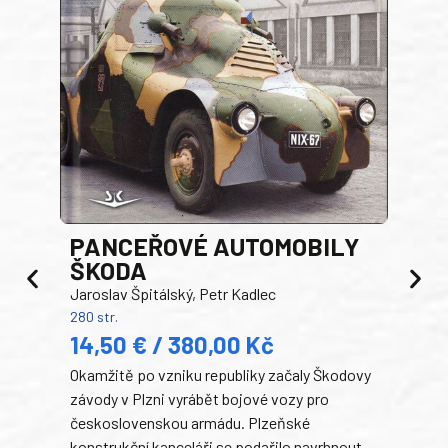
PANCEŘOVÉ AUTOMOBILY
ŠKODA
TA
Jaroslav Špitálský, Petr Kadlec
Ben
280 str.
352 s
14,50 € / 380,00 Kč
22
Okamžitě po vzniku republiky začaly Škodovy
Tank
závody v Plzni vyrábět bojové vozy pro
býva
československou armádu. Plzeňské
Rusk
konstrukční kanceláři se podařilo navrhnout