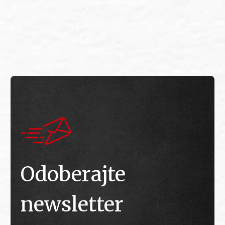
E
E
Odoberajte
newsletter