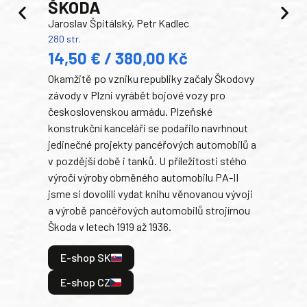
ŠKODA
TA
Jaroslav Špitálský, Petr Kadlec
Ben
280 str.
352 s
14,50 € / 380,00 Kč
22
Okamžitě po vzniku republiky začaly Škodovy
Tank
závody v Plzni vyrábět bojové vozy pro
býva
československou armádu. Plzeňské
Rusk
konstrukční kanceláři se podařilo navrhnout
armá
jedinečné projekty pancéřových automobilů a
stře
v pozdější době i tanků. U příležitosti stého
při 
výročí výroby obrněného automobilu PA-II
blíz
jsme si dovolili vydat knihu věnovanou vývoji
tank
a výrobě pancéřových automobilů strojírnou
v lé
Škoda v letech 1919 až 1936.
tak 
hrdi
E-shop SK
je: 
odeh
E-shop CZ
bitv