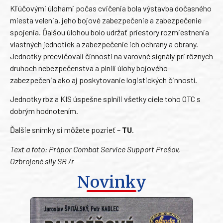
Kľúčovými úlohami počas cvičenia bola výstavba dočasného
miesta velenia, jeho bojové zabezpečenie a zabezpečenie
spojenia. Ďalšou úlohou bolo udržať priestory rozmiestnenia
vlastných jednotiek a zabezpečenie ich ochrany a obrany.
Jednotky precvičovali činnosti na varovné signály pri rôznych
druhoch nebezpečenstva a plnili úlohy bojového
zabezpečenia ako aj poskytovanie logistických činností.
Jednotky rbz a KIS úspešne splnili všetky ciele toho OTC s
dobrým hodnotením.
Ďalšie snímky si môžete pozrieť –
TU
.
Text a foto: Prápor Combat Service Support Prešov,
Ozbrojené sily SR /r
Novinky