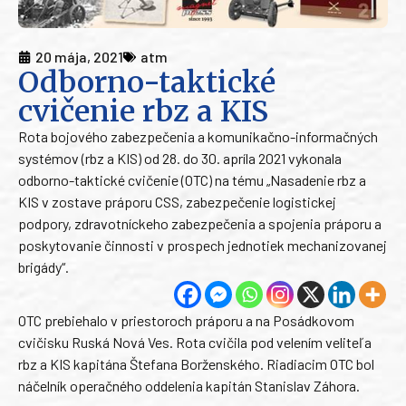
20 mája, 2021
atm
Odborno-taktické
cvičenie rbz a KIS
Rota bojového zabezpečenia a komunikačno-informačných
systémov (rbz a KIS) od 28. do 30. apríla 2021 vykonala
odborno-taktické cvičenie (OTC) na tému „Nasadenie rbz a
KIS v zostave práporu CSS, zabezpečenie logistickej
podpory, zdravotníckeho zabezpečenia a spojenia práporu a
poskytovanie činnosti v prospech jednotiek mechanizovanej
brigády“.
OTC prebiehalo v priestoroch práporu a na Posádkovom
cvičisku Ruská Nová Ves. Rota cvičila pod velením veliteľa
rbz a KIS kapitána Štefana Borženského. Riadiacim OTC bol
náčelník operačného oddelenia kapitán Stanislav Záhora.