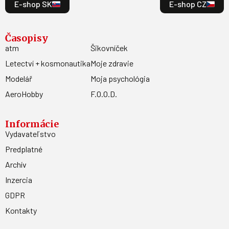
E-shop SK
E-shop CZ
Časopisy
atm
Šikovníček
Letectví + kosmonautika
Moje zdravie
Modelář
Moja psychológia
AeroHobby
F.O.O.D.
Informácie
Vydavateľstvo
Predplatné
Archív
Inzercia
GDPR
Kontakty