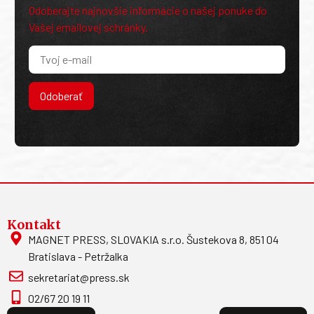
Odoberajte najnovšie informácie o našej ponuke do
Vašej emailovej schránky.
Odoberať
Kontakt
MAGNET PRESS, SLOVAKIA s.r.o. Šustekova 8, 851 04
Bratislava - Petržalka
sekretariat@press.sk
02/67 20 19 11