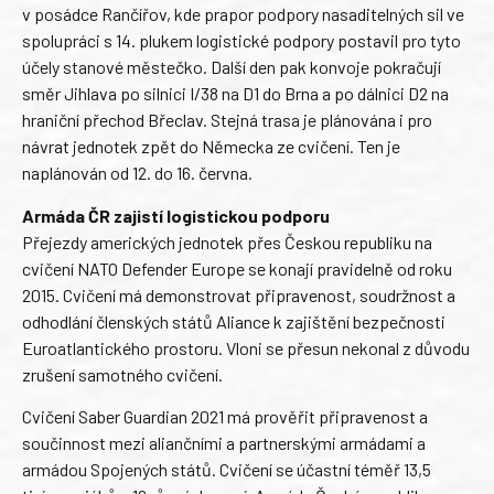
v posádce Rančířov, kde prapor podpory nasaditelných sil ve
spolupráci s 14. plukem logistické podpory postavil pro tyto
účely stanové městečko. Další den pak konvoje pokračují
směr Jihlava po silnici I/38 na D1 do Brna a po dálnici D2 na
hraniční přechod Břeclav. Stejná trasa je plánována i pro
návrat jednotek zpět do Německa ze cvičení. Ten je
naplánován od 12. do 16. června.
Armáda ČR zajistí logistickou podporu
Přejezdy amerických jednotek přes Českou republiku na
cvičení NATO Defender Europe se konají pravidelně od roku
2015. Cvičení má demonstrovat připravenost, soudržnost a
odhodlání členských států Aliance k zajištění bezpečnosti
Euroatlantického prostoru. Vloni se přesun nekonal z důvodu
zrušení samotného cvičení.
Cvičení Saber Guardian 2021 má prověřit připravenost a
součinnost mezi aliančními a partnerskými armádami a
armádou Spojených států. Cvičení se účastní téměř 13,5