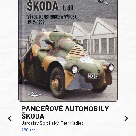
PANCEŘOVÉ AUTOMOBILY
ŠKODA
TA
Jaroslav Špitálský, Petr Kadlec
Ben
280 str.
352 s