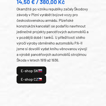
14,50 € / 380,00 Kč
22
Okamžitě po vzniku republiky začaly Škodovy
Tank
závody v Plzni vyrábět bojové vozy pro
býva
československou armádu. Plzeňské
Rusk
konstrukční kanceláři se podařilo navrhnout
armá
jedinečné projekty pancéřových automobilů a
stře
v pozdější době i tanků. U příležitosti stého
při 
výročí výroby obrněného automobilu PA-II
blíz
jsme si dovolili vydat knihu věnovanou vývoji
tank
a výrobě pancéřových automobilů strojírnou
v lé
Škoda v letech 1919 až 1936.
tak 
hrdi
E-shop SK
je: 
odeh
E-shop CZ
bitv
E
E