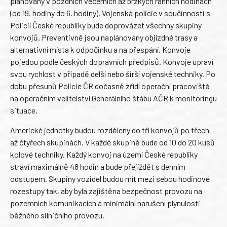
plánovány v pozdních večerních až brzkých ranních hodinách
(od 19. hodiny do 6. hodiny). Vojenská policie v součinnosti s
Policií České republiky bude doprovázet všechny skupiny
konvojů. Preventivně jsou naplánovány objízdné trasy a
alternativní místa k odpočinku a na přespání. Konvoje
pojedou podle českých dopravních předpisů. Konvoje upraví
svou rychlost v případě delší nebo širší vojenské techniky. Po
dobu přesunů Policie ČR dočasně zřídí operační pracoviště
na operačním velitelství Generálního štábu AČR k monitoringu
situace.
Americké jednotky budou rozděleny do tří konvojů po třech
až čtyřech skupinách. V každé skupině bude od 10 do 20 kusů
kolové techniky. Každý konvoj na území České republiky
stráví maximálně 48 hodin a bude přejíždět s denním
odstupem. Skupiny vozidel budou mít mezi sebou hodinové
rozestupy tak, aby byla zajištěna bezpečnost provozu na
pozemních komunikacích a minimální narušení plynulosti
běžného silničního provozu.