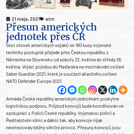
21 mája, 2021
atm
Přesun amerických
jednotek přes ČR
Šest stovek amerických vojáků se 190 kusy vojenské
techniky postupně přejede přes Českou republiku z
Německa na Slovensko od soboty 22. května do středy 26.
května. Vojáci pojedou do Maďarska na mezinárodní cvičení
Saber Guardian 2021, které je součástí aliančního cvičení
NATO Defender Europe 2021.
Armáda České republiky americkým jednotkám poskytne
logistickou podporu. Průjezd konvojů bude koordinován ve
spolupráci s Policií České republiky, Vojenskou policií a
Ředitelstvím silnic a dálnic tak, aby konvoje nijak
neomezovaly běžný silniční provoz. Přesuny konvojů jsou