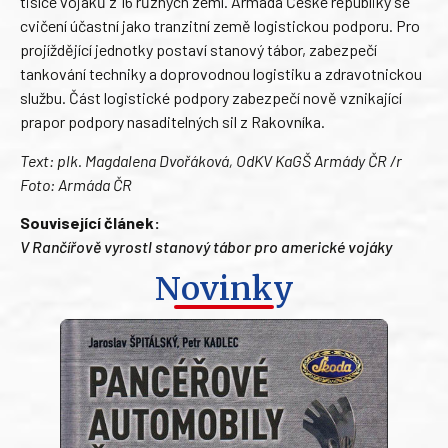
tisíce vojáků z 16 různých zemí. Armáda České republiky se
cvičení účastní jako tranzitní země logistickou podporu. Pro
projíždějící jednotky postaví stanový tábor, zabezpečí
tankování techniky a doprovodnou logistiku a zdravotnickou
službu. Část logistické podpory zabezpečí nově vznikající
prapor podpory nasaditelných sil z Rakovníka.
Text:
plk. Magdalena Dvořáková, OdKV KaGŠ Armády ČR /r
Foto: Armáda ČR
Související článek:
V Rančířově vyrostl stanový tábor pro americké vojáky
Novinky