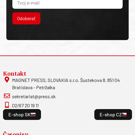
Odoberať
Kontakt
MAGNET PRESS, SLOVAKIA s.r.o. Šustekova 8, 851 04
Bratislava - Petržalka
sekretariat@press.sk
02/67 20 19 11
E-shop SK
E-shop CZ
Časopisy