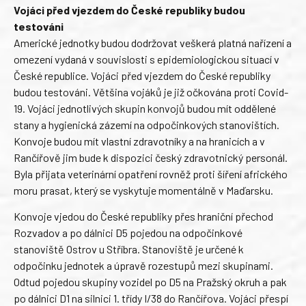
Vojáci před vjezdem do České republiky budou
testováni
Americké jednotky budou dodržovat veškerá platná nařízení a
omezení vydaná v souvislosti s epidemiologickou situací v
České republice. Vojáci před vjezdem do České republiky
budou testováni. Většina vojáků je již očkována proti Covid-
19. Vojáci jednotlivých skupin konvojů budou mít oddělené
stany a hygienická zázemí na odpočinkových stanovištích.
Konvoje budou mít vlastní zdravotníky a na hranicích a v
Rančířově jim bude k dispozici český zdravotnický personál.
Byla přijata veterinární opatření rovněž proti šíření afrického
moru prasat, který se vyskytuje momentálně v Maďarsku.
Konvoje vjedou do České republiky přes hraniční přechod
Rozvadov a po dálnici D5 pojedou na odpočinkové
stanoviště Ostrov u Stříbra. Stanoviště je určené k
odpočinku jednotek a úpravě rozestupů mezi skupinami.
Odtud pojedou skupiny vozidel po D5 na Pražský okruh a pak
po dálnici D1 na silnici 1. třídy I/38 do Rančířova. Vojáci přespí