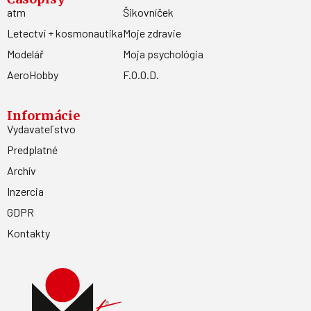
atm
Šikovníček
Letectví + kosmonautika
Moje zdravie
Modelář
Moja psychológia
AeroHobby
F.O.O.D.
Informácie
Vydavateľstvo
Predplatné
Archív
Inzercia
GDPR
Kontakty