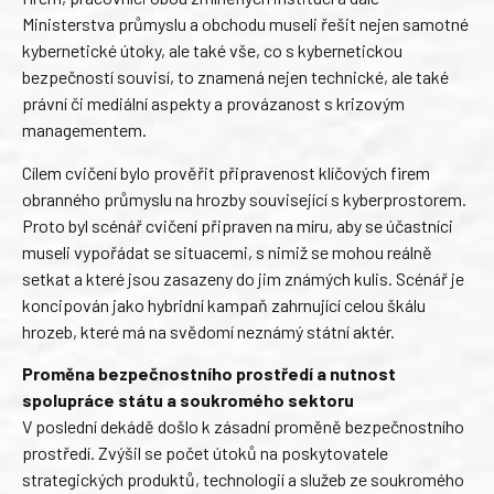
Ministerstva průmyslu a obchodu museli řešit nejen samotné
kybernetické útoky, ale také vše, co s kybernetickou
bezpečností souvisí, to znamená nejen technické, ale také
právní či mediální aspekty a provázanost s krizovým
managementem.
Cílem cvičení bylo prověřit připravenost klíčových firem
obranného průmyslu na hrozby související s kyberprostorem.
Proto byl scénář cvičení připraven na míru, aby se účastníci
museli vypořádat se situacemi, s nimiž se mohou reálně
setkat a které jsou zasazeny do jim známých kulis. Scénář je
koncipován jako hybridní kampaň zahrnující celou škálu
hrozeb, které má na svědomí neznámý státní aktér.
Proměna bezpečnostního prostředí a nutnost
spolupráce státu a soukromého sektoru
V poslední dekádě došlo k zásadní proměně bezpečnostního
prostředí. Zvýšil se počet útoků na poskytovatele
strategických produktů, technologií a služeb ze soukromého