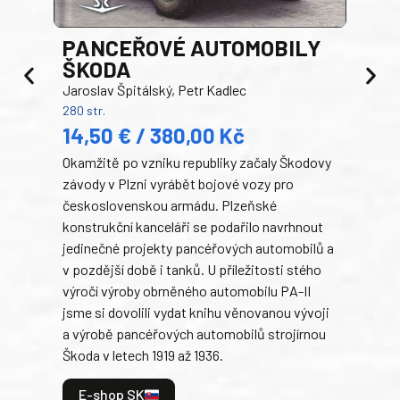
PANCEŘOVÉ AUTOMOBILY
ŠKODA
TA
Jaroslav Špitálský, Petr Kadlec
Ben
280 str.
352 s
14,50 € / 380,00 Kč
22
Okamžitě po vzniku republiky začaly Škodovy
Tank
závody v Plzni vyrábět bojové vozy pro
býva
československou armádu. Plzeňské
Rusk
konstrukční kanceláři se podařilo navrhnout
armá
jedinečné projekty pancéřových automobilů a
stře
v pozdější době i tanků. U příležitosti stého
při 
výročí výroby obrněného automobilu PA-II
blíz
jsme si dovolili vydat knihu věnovanou vývoji
tank
a výrobě pancéřových automobilů strojírnou
v lé
Škoda v letech 1919 až 1936.
tak 
hrdi
E-shop SK
je: 