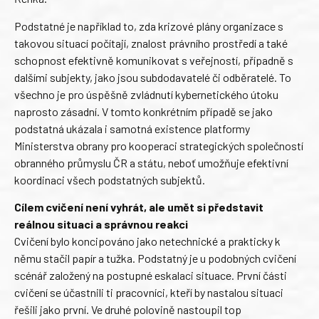
Podstatné je například to, zda krizové plány organizace s
takovou situací počítají, znalost právního prostředí a také
schopnost efektivně komunikovat s veřejností, případně s
dalšími subjekty, jako jsou subdodavatelé či odběratelé. To
všechno je pro úspěšně zvládnutí kybernetického útoku
naprosto zásadní. V tomto konkrétním případě se jako
podstatná ukázala i samotná existence platformy
Ministerstva obrany pro kooperaci strategických společností
obranného průmyslu ČR a státu, neboť umožňuje efektivní
koordinaci všech podstatných subjektů.
Cílem cvičení není vyhrát, ale umět si představit
reálnou situaci a správnou reakci
Cvičení bylo koncipováno jako netechnické a prakticky k
němu stačil papír a tužka. Podstatný je u podobných cvičení
scénář založený na postupné eskalaci situace. První části
cvičení se účastnili ti pracovníci, kteří by nastalou situaci
řešili jako první. Ve druhé polovině nastoupil top