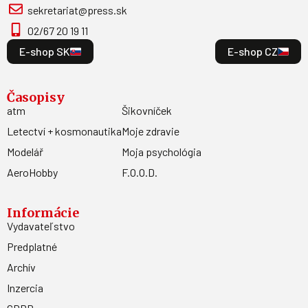
sekretariat@press.sk
02/67 20 19 11
E-shop SK
E-shop CZ
Časopisy
atm
Šikovníček
Letectví + kosmonautika
Moje zdravie
Modelář
Moja psychológia
AeroHobby
F.O.O.D.
Informácie
Vydavateľstvo
Predplatné
Archív
Inzercia