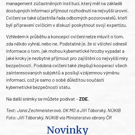
management zúčastněných institucí, který měl na základě
dostupných informací přijmout rozhodnutí na nejvyšší úrovni.
Cvičení se také účastnila řada odborných pozorovatelů, kteří
byli připraveni cvičícím v diskuzi poskytnout svoji expertízu.
Vzhledem k průběhu a koncepci cvičení nelze mluvit o tom,
zda někdo vyhrál, nebo ne. Podstatné je, že si všichni odnesli
informace o tom, jak mohou kybernetické hrozby vypadat a
jaké kroky je nezbytné přijmout pro zajištění co nejvyšší míry
bezpečnosti. Podobná cvičení také zlepšují kooperaci všech
zainteresovaných subjektů a posilují vzájemnou výměnu
informací, což je samo o sobě důležitou součástí
kybernetické bezpečnosti státu.
Na další snímky se můžete podívat –
ZDE
.
Text: Jana Zechmeisterová, OK MO a Jiří Táborský, NÚKIB
Foto: Jiří Táborský, NÚKIB via Ministerstvo obrany ČR
Novinky