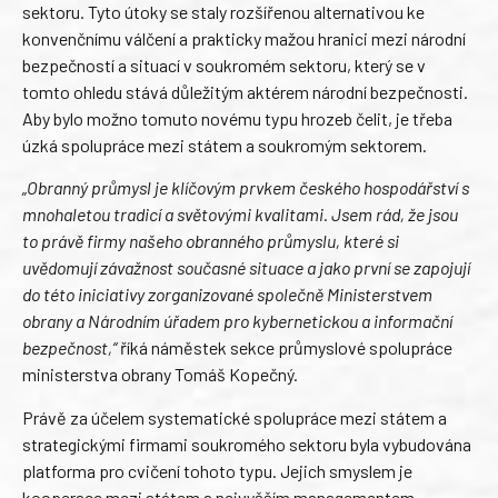
sektoru. Tyto útoky se staly rozšířenou alternativou ke
konvenčnímu válčení a prakticky mažou hranici mezi národní
bezpečností a situací v soukromém sektoru, který se v
tomto ohledu stává důležitým aktérem národní bezpečnosti.
Aby bylo možno tomuto novému typu hrozeb čelit, je třeba
úzká spolupráce mezi státem a soukromým sektorem.
„Obranný průmysl je klíčovým prvkem českého hospodářství s
mnohaletou tradicí a světovými kvalitami. Jsem rád, že jsou
to právě firmy našeho obranného průmyslu, které si
uvědomují závažnost současné situace a jako první se zapojují
do této iniciativy zorganizované společně Ministerstvem
obrany a Národním úřadem pro kybernetickou a informační
bezpečnost,“
říká náměstek sekce průmyslové spolupráce
ministerstva obrany Tomáš Kopečný.
Právě za účelem systematické spolupráce mezi státem a
strategickými firmami soukromého sektoru byla vybudována
platforma pro cvičení tohoto typu. Jejich smyslem je
kooperace mezi státem a nejvyšším managementem