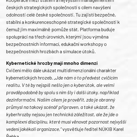
českých strategických společností s cílem navýšení
odolnosti celé české společnosti. Tu zajistí bezpečné,
stabilní a konkurenceschopné strategické společnosti k
čemuž jim maximálně pomůže stát. Platforma buduje
spolupráci na třech úrovních, kterými jsou výměna
bezpečnostních informací, edukační workshopy o
bezpečnostních hrozbách a simulace útoků.
Kybernetické hrozby mají mnoho dimenzí
Cvičení mělo dále ukázat multidimenzionální charakter
kybernetických hrozeb.
„Jde nám o to předvést cvičícím
realitu. V té by nejspíš nešlo jen o kyberútok, ale velmi
pravděpodobně by spolu s ním šly i další útoky, například
dezinformační. Naším cílem je prověřit, zda je obranný
průmysl na takový scénář připraven, a také ukázat, že
kyberhrozby nejsou jen technická záležitost, ale že jde o
komplexní disciplínu, které musí věnovat pozornost nejvyšší
vedení jakékoli organizace,“
vysvětluje ředitel NÚKIB Karel
Řehka.