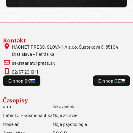
Kontakt
MAGNET PRESS, SLOVAKIA s.r.o. Šustekova 8, 851 04
Bratislava - Petržalka
sekretariat@press.sk
02/67 20 19 11
E-shop SK
E-shop CZ
Časopisy
atm
Šikovníček
Letectví + kosmonautika
Moje zdravie
Modelář
Moja psychológia
AeroHobby
F.O.O.D.