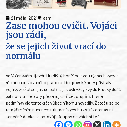
21 mája, 2021
atm
Zase mohou cvičit. Vojáci
jsou rádi,
že se jejich život vrací do
normálu
Ve Vojenském újezdu Hradiště končí po dvou týdnech výcvik
41. mechanizovaného praporu. Doupovské hory přivítaly
vojáky ze Žatce, jak se patří a jak byli vždy zvyklí. Prudký déšť,
bahno, vítr i teploty přesahující třicet stupňů. Drsné
podmínky ale tentokrát vůbec nikomu nevadily. Žatečtí se po
téměř ročním nuceném utlumení výcviku kvůli koronaviru
konečně dočkali a na „svůj“ Doupov se všichni těšili.