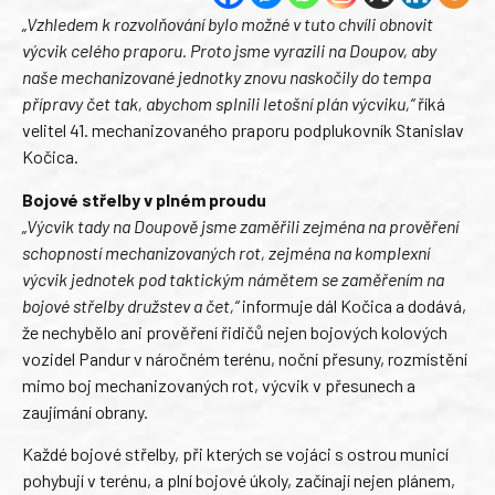
„Vzhledem k rozvolňování bylo možné v tuto chvíli obnovit
výcvik celého praporu. Proto jsme vyrazili na Doupov, aby
naše mechanizované jednotky znovu naskočily do tempa
přípravy čet tak, abychom splnili letošní plán výcviku,“
říká
velitel 41. mechanizovaného praporu podplukovník Stanislav
Kočica.
Bojové střelby v plném proudu
„Výcvik tady na Doupově jsme zaměřili zejména na prověření
schopností mechanizovaných rot, zejména na komplexní
výcvik jednotek pod taktickým námětem se zaměřením na
bojové střelby družstev a čet,“
informuje dál Kočica a dodává,
že nechybělo ani prověření řidičů nejen bojových kolových
vozidel Pandur v náročném terénu, noční přesuny, rozmístění
mimo boj mechanizovaných rot, výcvik v přesunech a
zaujímání obrany.
Každé bojové střelby, při kterých se vojáci s ostrou municí
pohybují v terénu, a plní bojové úkoly, začínají nejen plánem,