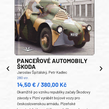
PANCEŘOVÉ AUTOMOBILY
ŠKODA
TA
Jaroslav Špitálský, Petr Kadlec
Ben
280 str.
352 s
14,50 € / 380,00 Kč
22
Okamžitě po vzniku republiky začaly Škodovy
Tank
závody v Plzni vyrábět bojové vozy pro
býva
československou armádu. Plzeňské
Rusk