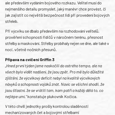
ale především vydáním bojového rozkazu. Velitel musí do
nejmenšího detailu promyslet, jaký manévr chce provést, či
jak zajistit co největší bezpečnost lidí při provedení bojových
střeleb.
Při výcviku se dbalo především na rozhodování velitelů,
prověření schopností řidičů v náročném terénu, přesnost
střelby a maskování. Střelby probíhaly nejen ve dne, ale také v
noci, včetně nočních přesunů.
Přípava na cvičení Griffin 3
„Hned první týden jsme naskočili do ostrého tempa, ale na
všech bylo vidět nadšení, že jsou zpět. Pro mě bylo důležité
zjištění, že výcvikový deficit nebyl na kvalitě výcvikových
návyků a schopností vojáků znát. Navíc se všichni shodli, že
jsou šťastní, že se vrátili tam, kam patří a každý dělá to, co
nejlépe umí,“
konstatuje plukovník Kočica.
V této chvíli jednotky prošly kontrolou sladěnosti
mechanizovaných čet a bojovými střelbami