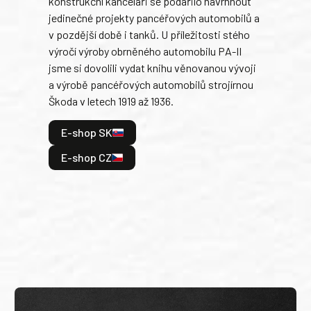
konstrukční kanceláři se podařilo navrhnout
armá
jedinečné projekty pancéřových automobilů a
stře
v pozdější době i tanků. U příležitosti stého
při 
výročí výroby obrněného automobilu PA-II
blíz
jsme si dovolili vydat knihu věnovanou vývoji
tank
a výrobě pancéřových automobilů strojírnou
v lé
Škoda v letech 1919 až 1936.
tak 
hrdi
E-shop SK
je: 
odeh
E-shop CZ
bitv
E
E