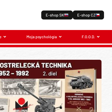
E-shop SK
E-shop CZ
e
Moja psychológia
F.O.O.D.