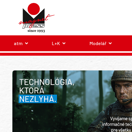
atm
L+K
Modelář