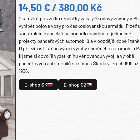
14,50 € / 380,00 Kč
Okamžitě po vzniku republiky začaly Škodovy závody v Plz
vyrábět bojové vozy pro československou armádu. Plzeň
konstrukční kanceláři se podařilo navrhnout jedinečné
projekty pancéřových automobilů a v pozdější době i tank
U příležitosti stého výročí výroby obrněného automobilu P
II jsme si dovolili vydat knihu věnovanou vývoji a výrobě
pancéřových automobilů strojírnou Škoda v letech 1919 až
1936.
E-shop SK
E-shop CZ