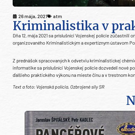
26 mája, 2021
atm
Kriminalistika v pra
Dňa 12. mája 2021 sa príslušníci Vojenskej polície zúčastnili
organizovaného Kriminalistickým a expertíznym ústavom Poli
Z prednášok spracovaných k odvetviu kriminalistickej chémie,
informatike sa príslušníci Vojenskej polície dozvedeli nové p
ďalšieho praktického výkonu na mieste činu a v trestnom kon
Text a foto: Vojenská polícia, Ozbrojené sily SR
N