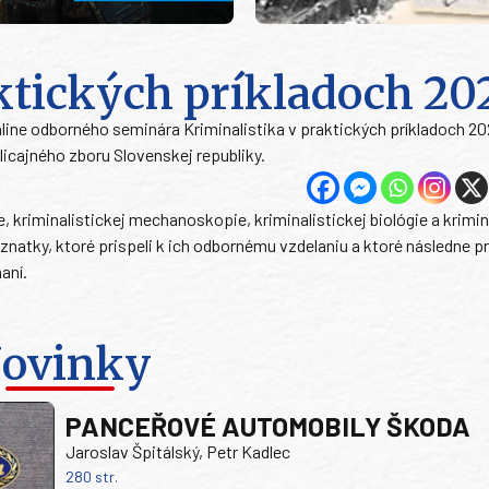
ktických príkladoch 20
 online odborného seminára Kriminalistika v praktických príkladoch 20
cajného zboru Slovenskej republiky.
 kriminalistickej mechanoskopie, kriminalistickej biológie a krimin
oznatky, ktoré prispeli k ich odbornému vzdelaniu a ktoré následne p
aní.
ovinky
PANCEŘOVÉ AUTOMOBILY ŠKODA
Jaroslav Špitálský, Petr Kadlec
280 str.