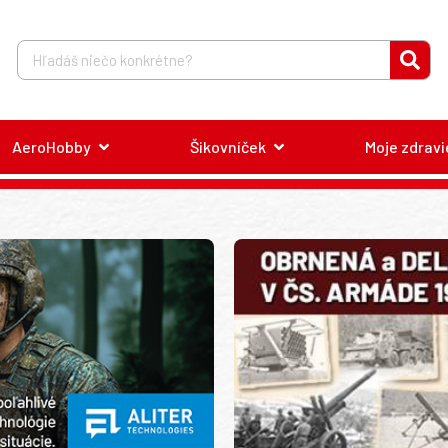
AeroHobby
Šikovníček
Moje zdravi