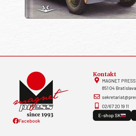
Kontakt
MAGNET PRESS, S
851 04 Bratislava
sekretariat@pre
02/67 20 19 11
E-shop SK
Facebook