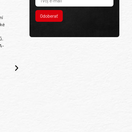
Odoberať
ni
ské
ů.
A-