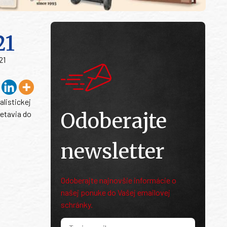
21
21
alistickej
Odoberajte
retavia do
newsletter
Odoberajte najnovšie informácie o
našej ponuke do Vašej emailovej
schránky.