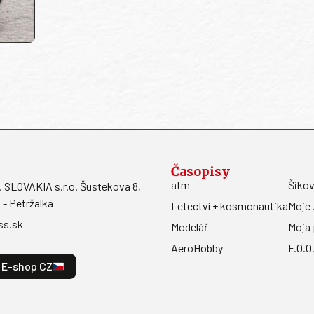
Časopisy
atm
Šikov
LOVAKIA s.r.o. Šustekova 8,
 - Petržalka
Letectví + kosmonautika
Moje 
ss.sk
Modelář
Moja 
AeroHobby
F.O.O
E-shop CZ