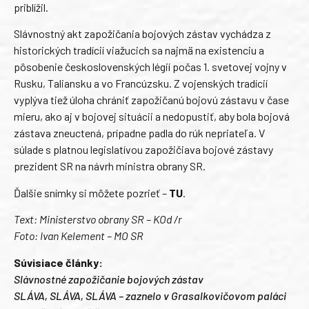
priblížil.
Slávnostný akt zapožičania bojových zástav vychádza z
historických tradícií viažucich sa najmä na existenciu a
pôsobenie československých légií počas 1. svetovej vojny v
Rusku, Taliansku a vo Francúzsku. Z vojenských tradícií
vyplýva tiež úloha chrániť zapožičanú bojovú zástavu v čase
mieru, ako aj v bojovej situácii a nedopustiť, aby bola bojová
zástava zneuctená, prípadne padla do rúk nepriateľa. V
súlade s platnou legislatívou zapožičiava bojové zástavy
prezident SR na návrh ministra obrany SR.
Ďalšie snímky si môžete pozrieť –
TU
.
Text: Ministerstvo obrany SR – KOd /r
Foto: Ivan Kelement – MO SR
Súvisiace články:
Slávnostné zapožičanie bojových zástav
SLÁVA, SLÁVA, SLÁVA – zaznelo v Grasalkovičovom paláci