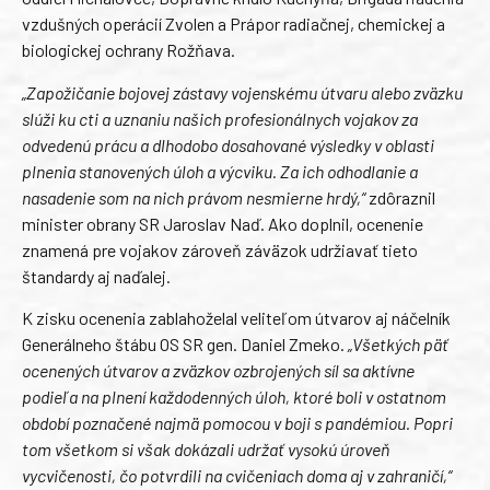
vzdušných operácií Zvolen a Prápor radiačnej, chemickej a
biologickej ochrany Rožňava.
„Zapožičanie bojovej zástavy vojenskému útvaru alebo zväzku
slúži ku cti a uznaniu našich profesionálnych vojakov za
odvedenú prácu a dlhodobo dosahované výsledky v oblasti
plnenia stanovených úloh a výcviku. Za ich odhodlanie a
nasadenie som na nich právom nesmierne hrdý,“
zdôraznil
minister obrany SR Jaroslav Naď. Ako doplnil, ocenenie
znamená pre vojakov zároveň záväzok udržiavať tieto
štandardy aj naďalej.
K zisku ocenenia zablahoželal veliteľom útvarov aj náčelník
Generálneho štábu OS SR gen. Daniel Zmeko.
„Všetkých päť
ocenených útvarov a zväzkov ozbrojených síl sa aktívne
podieľa na plnení každodenných úloh, ktoré boli v ostatnom
období poznačené najmä pomocou v boji s pandémiou. Popri
tom všetkom si však dokázali udržať vysokú úroveň
vycvičenosti, čo potvrdili na cvičeniach doma aj v zahraničí,“