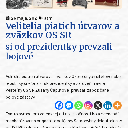
26 mája, 2021
atm
Velitelia piatich útvarov a
zväzkov OS SR
si od prezidentky prevzali
bojové
Velitelia piatich útvarov a zväzkov Ozbrojených síl Slovenskej
republiky si včera z rúk prezidentky a zároveň hlavnej
veliteľky OS SR Zuzany Čaputovej prevzali zapožičané
bojové zástavy.
Týmto symbolom vojenskej cti a statočnosti bola ocenená 1.
mechanizovaná brigáda Topoľčany, Samohybný delostrelecký
oddiel Michalovce, Dopravné krídlo Kuchyňa, Brigáda riadenia