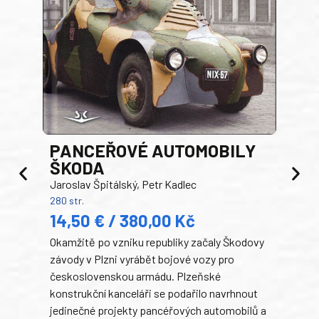
PANCEŘOVÉ AUTOMOBILY
ŠKODA
TA
Jaroslav Špitálský, Petr Kadlec
Ben
280 str.
352 s
14,50 € / 380,00 Kč
22
Okamžitě po vzniku republiky začaly Škodovy
Tank
závody v Plzni vyrábět bojové vozy pro
býva
československou armádu. Plzeňské
Rusk
konstrukční kanceláři se podařilo navrhnout
armá
jedinečné projekty pancéřových automobilů a
stře