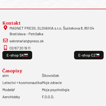
Kontakt
MAGNET PRESS, SLOVAKIA s.r.o. Šustekova 8, 851 04
Bratislava - Petržalka
sekretariat@press.sk
02/67 20 19 11
E-shop SK
E-shop CZ
Časopisy
atm
Šikovníček
Letectví + kosmonautika
Moje zdravie
Modelář
Moja psychológia
AeroHobby
F.O.O.D.