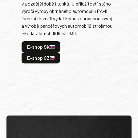
v pozdější době i tanků. U příležitosti stého
při 
výročí výroby obrněného automobilu PA-II
blíz
jsme si dovolili vydat knihu věnovanou vývoji
tank
a výrobě pancéřových automobilů strojírnou
v lé
Škoda v letech 1919 až 1936.
tak 
hrdi
E-shop SK
je: 
odeh
E-shop CZ
bitv
E
E