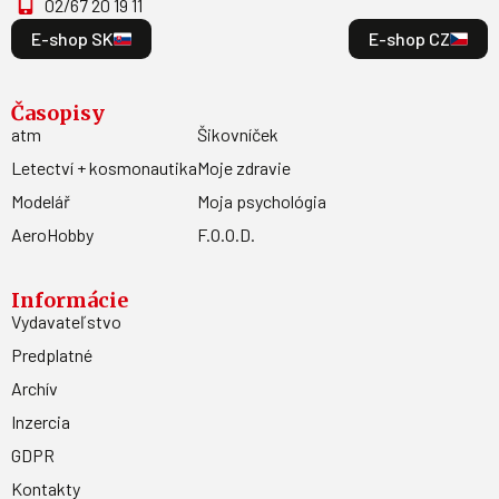
02/67 20 19 11
E-shop SK
E-shop CZ
Časopisy
atm
Šikovníček
Letectví + kosmonautika
Moje zdravie
Modelář
Moja psychológia
AeroHobby
F.O.O.D.
Informácie
Vydavateľstvo
Predplatné
Archív
Inzercia
GDPR
Kontakty