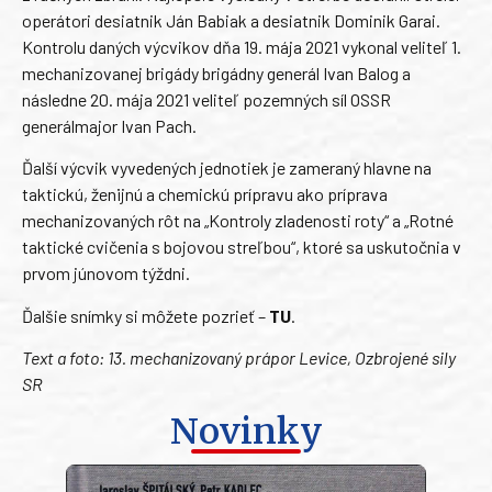
operátori desiatnik Ján Babiak a desiatnik Dominik Garai.
Kontrolu daných výcvikov dňa 19. mája 2021 vykonal veliteľ 1.
mechanizovanej brigády brigádny generál Ivan Balog a
následne 20. mája 2021 veliteľ pozemných síl OSSR
generálmajor Ivan Pach.
Ďalší výcvik vyvedených jednotiek je zameraný hlavne na
taktickú, ženijnú a chemickú prípravu ako príprava
mechanizovaných rôt na „Kontroly zladenosti roty“ a „Rotné
taktické cvičenia s bojovou streľbou“, ktoré sa uskutočnia v
prvom júnovom týždni.
Ďalšie snímky si môžete pozrieť –
TU
.
Text a foto: 13. mechanizovaný prápor Levice, Ozbrojené sily
SR
Novinky