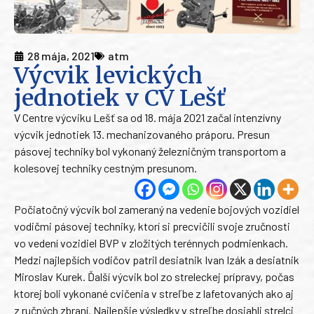
28 mája, 2021
atm
Výcvik levických
jednotiek v CV Lešť
V Centre výcviku Lešť sa od 18. mája 2021 začal intenzívny
výcvik jednotiek 13. mechanizovaného práporu. Presun
pásovej techniky bol vykonaný železničným transportom a
kolesovej techniky cestným presunom.
Počiatočný výcvik bol zameraný na vedenie bojových vozidiel
vodičmi pásovej techniky, ktorí si precvičili svoje zručnosti
vo vedení vozidiel BVP v zložitých terénnych podmienkach.
Medzi najlepších vodičov patril desiatnik Ivan Izák a desiatnik
Miroslav Kurek. Ďalší výcvik bol zo streleckej prípravy, počas
ktorej boli vykonané cvičenia v streľbe z lafetovaných ako aj
z ručných zbraní. Najlepšie výsledky v streľbe dosiahli strelci