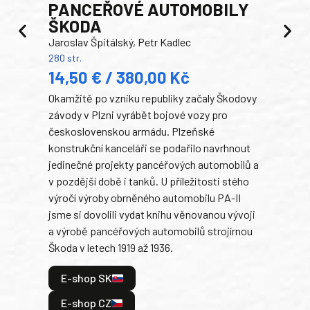
PANCEŘOVÉ AUTOMOBILY
ŠKODA
TA
Jaroslav Špitálský, Petr Kadlec
Ben
280 str.
352 s
14,50 € / 380,00 Kč
22
Okamžitě po vzniku republiky začaly Škodovy
Tank
závody v Plzni vyrábět bojové vozy pro
býva
československou armádu. Plzeňské
Rusk
konstrukční kanceláři se podařilo navrhnout
armá
jedinečné projekty pancéřových automobilů a
stře
v pozdější době i tanků. U příležitosti stého
při 
výročí výroby obrněného automobilu PA-II
blíz
jsme si dovolili vydat knihu věnovanou vývoji
tank
a výrobě pancéřových automobilů strojírnou
v lé
Škoda v letech 1919 až 1936.
tak 
hrdi
E-shop SK
je: 
odeh
E-shop CZ