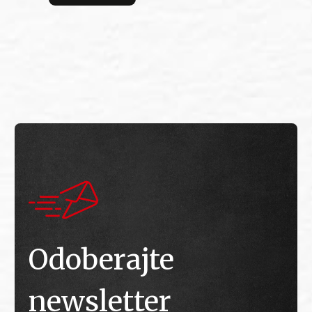
bitv
E
E
Odoberajte
newsletter