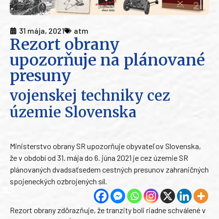
31 mája, 2021
atm
Rezort obrany
upozorňuje na plánované
presuny
vojenskej techniky cez
územie Slovenska
Ministerstvo obrany SR upozorňuje obyvateľov Slovenska,
že v období od 31. mája do 6. júna 2021 je cez územie SR
plánovaných dvadsaťsedem cestných presunov zahraničných
spojeneckých ozbrojených síl.
Rezort obrany zdôrazňuje, že tranzity boli riadne schválené v