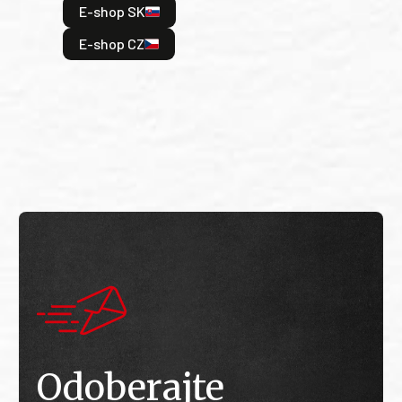
E-shop SK
je: 
odeh
E-shop CZ
bitv
E
E
Odoberajte