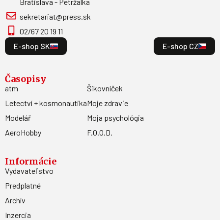
Bratislava - Petržalka
sekretariat@press.sk
02/67 20 19 11
E-shop SK
E-shop CZ
Časopisy
atm
Šikovníček
Letectví + kosmonautika
Moje zdravie
Modelář
Moja psychológia
AeroHobby
F.O.O.D.
Informácie
Vydavateľstvo
Predplatné
Archív
Inzercia