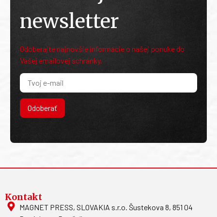
newsletter
Odoberajte najnovšie informácie o našej ponuke do
Vašej emailovej schránky.
Odoberať
Kontakt
MAGNET PRESS, SLOVAKIA s.r.o. Šustekova 8, 851 04