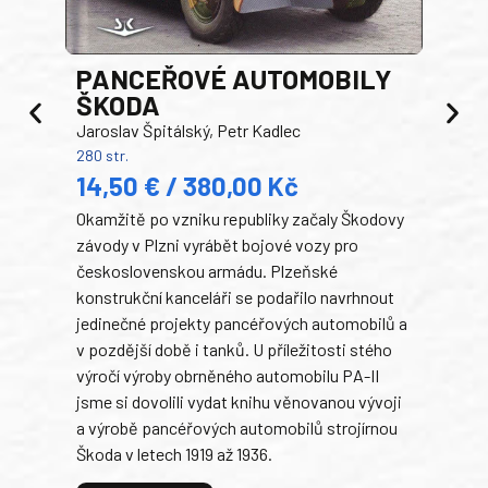
PANCEŘOVÉ AUTOMOBILY
ŠKODA
TA
Jaroslav Špitálský, Petr Kadlec
Ben
280 str.
352 s
14,50 € / 380,00 Kč
22
Okamžitě po vzniku republiky začaly Škodovy
Tank
závody v Plzni vyrábět bojové vozy pro
býva
československou armádu. Plzeňské
Rusk
konstrukční kanceláři se podařilo navrhnout
armá
jedinečné projekty pancéřových automobilů a
stře
v pozdější době i tanků. U příležitosti stého
při 
výročí výroby obrněného automobilu PA-II
blíz
jsme si dovolili vydat knihu věnovanou vývoji
tank
a výrobě pancéřových automobilů strojírnou
v lé
Škoda v letech 1919 až 1936.
tak 
hrdi