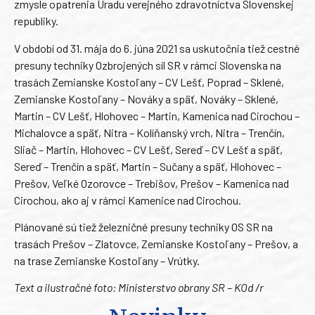
zmysle opatrenia Úradu verejného zdravotníctva Slovenskej
republiky.
V období od 31. mája do 6. júna 2021 sa uskutočnia tiež cestné
presuny techniky Ozbrojených síl SR v rámci Slovenska na
trasách Zemianske Kostoľany – CV Lešť, Poprad – Sklené,
Zemianske Kostoľany – Nováky a späť, Nováky – Sklené,
Martin – CV Lešť, Hlohovec – Martin, Kamenica nad Cirochou –
Michalovce a späť, Nitra – Kolíňanský vrch, Nitra – Trenčín,
Sliač – Martin, Hlohovec – CV Lešť, Sereď – CV Lešť a späť,
Sereď – Trenčín a späť, Martin – Sučany a späť, Hlohovec –
Prešov, Veľké Ozorovce – Trebišov, Prešov – Kamenica nad
Cirochou, ako aj v rámci Kamenice nad Cirochou.
Plánované sú tiež železničné presuny techniky OS SR na
trasách Prešov – Zlatovce, Zemianske Kostoľany – Prešov, a
na trase Zemianske Kostoľany – Vrútky.
Text a ilustračné foto: Ministerstvo obrany SR – KOd /r