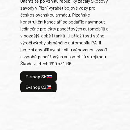
Okamžitě po vzniku republiky začaly Škodovy
Tank
závody v Plzni vyrábět bojové vozy pro
býva
československou armádu. Plzeňské
Rusk
konstrukční kanceláři se podařilo navrhnout
armá
jedinečné projekty pancéřových automobilů a
stře
v pozdější době i tanků. U příležitosti stého
při 
výročí výroby obrněného automobilu PA-II
blíz
jsme si dovolili vydat knihu věnovanou vývoji
tank
a výrobě pancéřových automobilů strojírnou
v lé
Škoda v letech 1919 až 1936.
tak 
hrdi
E-shop SK
je: 
odeh
E-shop CZ
bitv
E
E