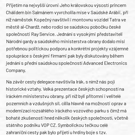
Přijetím na nejvyšší úrovni Jeho královskou výsostí princem
Chálidem bin Salmánem vyvrcholila mise v Saúdské Arábii, při
níž náměstek Kopečný navštívil i montovnu vozidel Tatra ve
městě al-Chardž, nebo rodící se saúdskou pobočku české
společnosti Ray Service. Jednání s vysokými představiteli
Národní gardy a saúdského ministerstva obrany dodalo misi
potřebnou politickou podporu a konkrétní projekty vzájemné
spolupráce s českými firmami pak byly diskutovány během
jednání s přední saúdskou společností Advanced Electronics
Company.
Na závěr cesty delegace navštívila Irák, s nímž nás pojí
historické vztahy. Velká prezentace českých schopností na
iráckém ministerstvu obrany, při níž byli přítomni i velitelé
pozemních a vzdušných sil, cílila hlavně na možnosti oprav a
modernizací rozsáhlého iráckého vozového parku s čímž má
bohaté zkušenosti hned několik českých společností, včetně
státního podniku VOP CZ. Symbolickou tečkou celé
zahraniční cesty pak bylo přijetí u hrdiny boje s tzv.