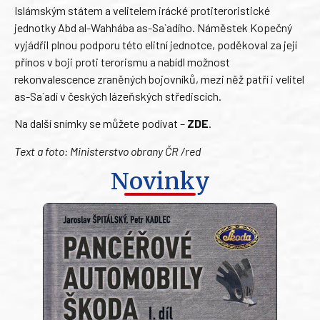
Islámským státem a velitelem irácké protiteroristické
jednotky Abd al-Wahhába as-Sa`adího. Náměstek Kopečný
vyjádřil plnou podporu této elitní jednotce, poděkoval za její
přínos v boji proti terorismu a nabídl možnost
rekonvalescence zraněných bojovníků, mezi něž patří i velitel
as-Sa`adí v českých lázeňských střediscích.
Na další snímky se můžete podívat –
ZDE
.
Text a foto: Ministerstvo obrany ČR /red
Novinky