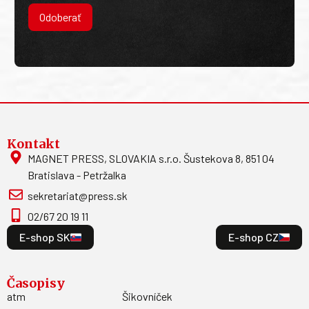
Odoberať
Kontakt
MAGNET PRESS, SLOVAKIA s.r.o. Šustekova 8, 851 04
Bratislava - Petržalka
sekretariat@press.sk
02/67 20 19 11
E-shop SK
E-shop CZ
Časopisy
atm
Šikovníček