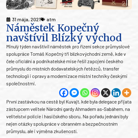
31 mája, 2021
atm
Náměstek Kopečný
navštívil Blízký východ
Minulý týden navštívil náměstek pro řízení sekce průmyslové
spolupráce Tomáš Kopečný tři blízkovýchodní země, kde v
čele oficiální a podnikatelské mise řešil zapojení českého
průmyslu do místních dodavatelských řetězců, transfer
technologií i opravy a modernizace místní techniky českými
společnostmi.
První zastávkou na cestě byl Kuvajt, kde byla delegace přijata
zástupcem velitele Národní gardy Ahmadem as-Sabáhem, na
velitelství policie i hasičského sboru. Na pořadu jednání byly
nejen otázky spolupráce v obranném a bezpečnostním
průmyslu, ale i výměna zkušeností.