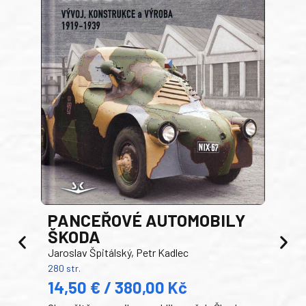
PANCEŘOVÉ AUTOMOBILY
ŠKODA
TA
Jaroslav Špitálský, Petr Kadlec
Ben
280 str.
352 s
14,50 € / 380,00 Kč
22