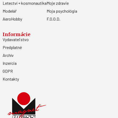
Letectví + kosmonautika
Moje zdravie
Modelář
Moja psychológia
AeroHobby
F.O.O.D.
Informácie
Vydavateľstvo
Predplatné
Archív
Inzercia
GDPR
Kontakty