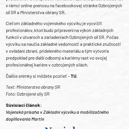
v rámci online prenosu na facebookovej stránke Ozbrojených
síl SR a Ministerstva obrany SR.
Cieľom základného vojenského výcviku je vycvičiť
profesionálov, ktorí budú pripravení na výkon základných
funkcií v útvaroch a zariadeniach Ozbrojených síl SR. Počas
výcviku sa naučia základné vedomosti a praktické zručnosti
v ovládaní zbraní, prideleného materiálu a tým vytvoria
predpoklad pre ďalší odborný a kariérny rast vo svojej
profesionálnej kariére v ozbrojených silách.
Ďalšie snímky si môžete pozrieť –
TU
.
Text: Ministerstvo obrany SR
Foto: Ozbrojené sily SR
Súvisiaci článok:
Vojenská prísaha v Základni výcviku a mobilizačného
doplňovania Martin