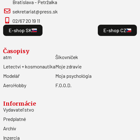
Bratislava - Petržalka
sekretariat@press.sk
02/67 20 19 11
E-shop SK
E-shop CZ
Časopisy
atm
Šikovníček
Letectví + kosmonautika
Moje zdravie
Modelář
Moja psychológia
AeroHobby
F.O.O.D.
Informácie
Vydavateľstvo
Predplatné
Archív
Inzercia