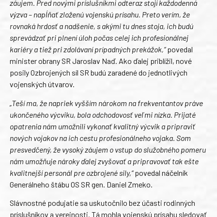
záujem. Pred novými príslušníkmi odteraz stojí každodenná
výzva – napĺňať zloženú vojenskú prísahu. Preto verím, že
rovnaká hrdosť a nadšenie, s akými tu dnes stoja, ich budú
sprevádzať pri plnení úloh počas celej ich profesionálnej
kariéry a tiež pri zdolávaní prípadných prekážok,“
povedal
minister obrany SR Jaroslav Naď. Ako ďalej priblížil, nové
posily Ozbrojených síl SR budú zaradené do jednotlivých
vojenských útvarov.
„Teší ma, že napriek vyšším nárokom na frekventantov práve
ukončeného výcviku, bola odchodovosť veľmi nízka. Prijaté
opatrenia nám umožnili vykonať kvalitný výcvik a pripraviť
nových vojakov na ich cestu profesionálneho vojaka. Som
presvedčený, že vysoký záujem o vstup do služobného pomeru
nám umožňuje nároky ďalej zvyšovať a pripravovať tak ešte
kvalitnejší personál pre ozbrojené sily,“
povedal náčelník
Generálneho štábu OS SR gen. Daniel Zmeko.
Slávnostné podujatie sa uskutočnilo bez účasti rodinných
príslušníkov a verejnosti. Tá mohla vojenskú prísahu sledovať