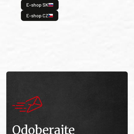
E-shop SK
je: 
odeh
E-shop CZ
bitv
E
E
Odoberajte