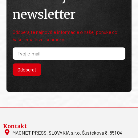
newsletter
Odoberajte najnovšie informácie o našej ponuke do
Vašej emailovej schránky.
Odoberať
Kontakt
MAGNET PRESS, SLOVAKIA s.r.o. Šustekova 8, 851 04