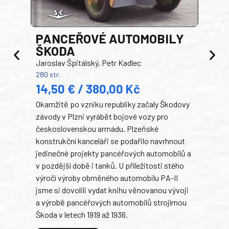
PANCEŘOVÉ AUTOMOBILY
ŠKODA
TA
Jaroslav Špitálský, Petr Kadlec
Ben
280 str.
352 s
14,50 € / 380,00 Kč
22
Okamžitě po vzniku republiky začaly Škodovy
Tank
závody v Plzni vyrábět bojové vozy pro
býva
československou armádu. Plzeňské
Rusk
konstrukční kanceláři se podařilo navrhnout
armá
jedinečné projekty pancéřových automobilů a
stře
v pozdější době i tanků. U příležitosti stého
při 
výročí výroby obrněného automobilu PA-II
blíz
jsme si dovolili vydat knihu věnovanou vývoji
tank
a výrobě pancéřových automobilů strojírnou
v lé
Škoda v letech 1919 až 1936.
tak 
hrdi