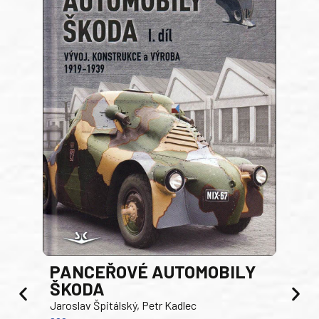
PANCEŘOVÉ AUTOMOBILY
ŠKODA
TA
Jaroslav Špitálský, Petr Kadlec
Ben