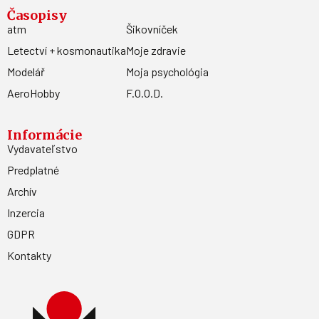
Časopisy
atm
Šikovníček
Letectví + kosmonautika
Moje zdravie
Modelář
Moja psychológia
AeroHobby
F.O.O.D.
Informácie
Vydavateľstvo
Predplatné
Archív
Inzercia
GDPR
Kontakty