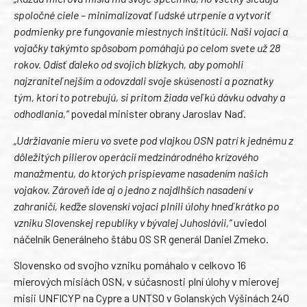
spoločné ciele – minimalizovať ľudské utrpenie a vytvoriť
podmienky pre fungovanie miestnych inštitúcií. Naši vojaci a
vojačky takýmto spôsobom pomáhajú po celom svete už 28
rokov. Odísť ďaleko od svojich blízkych, aby pomohli
najzraniteľnejším a odovzdali svoje skúsenosti a poznatky
tým, ktorí to potrebujú, si pritom žiada veľkú dávku odvahy a
odhodlania,“
povedal minister obrany Jaroslav Naď.
„Udržiavanie mieru vo svete pod vlajkou OSN patrí k jednému z
dôležitých pilierov operácií medzinárodného krízového
manažmentu, do ktorých prispievame nasadením našich
vojakov. Zároveň ide aj o jedno z najdlhších nasadení v
zahraničí, keďže slovenskí vojaci plnili úlohy hneď krátko po
vzniku Slovenskej republiky v bývalej Juhoslávii,“
uviedol
náčelník Generálneho štábu OS SR generál Daniel Zmeko.
Slovensko od svojho vzniku pomáhalo v celkovo 16
mierových misiách OSN, v súčasnosti plní úlohy v mierovej
misii UNFICYP na Cypre a UNTSO v Golanských Výšinách 240