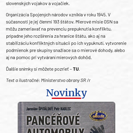
slovenských vojakov a vojačiek.
Organizácia Spojených národov vznikla v roku 1945. V
súčasnosti je jej členmi 193 štátov. Mierové misie OSN sa
môžu zameriavať na prevenciu prepuknutia konfliktu,
prípadne jeho rozšírenia za hranice štátu, ako aj na
stabilizáciu konfliktných situácií po ich vypuknutí, vytvorenie
podmienok pre skupiny snažiace sa o mierové dohody, alebo
aj na pomoc pri vytváraní mierových dohôd.
Ďalšie snímky si môžete pozrieť –
TU
.
Text a ilustračné: Ministerstvo obrany SR /r
Novinky