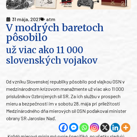
31 mája, 2021
atm
V modrých baretoch
pôsobilo
už viac ako 11 000
slovenských vojakov
Od vzniku Slovenskej republiky pôsobilo pod vlajkou OSN v
medzinárodnom krízovom manažmente už viac ako 11 000
príslušníkov Ozbrojených síl SR. Za ich službu v prospech
mieru a bezpečnosti im v sobotu 28. mája pri príležitosti
Medzinárodného dňa mierových síl OSN poďakoval minister
obrany SR Jaroslav Naď.
„Každá mierová misia má svoje špecifiká, no všetky sledujú