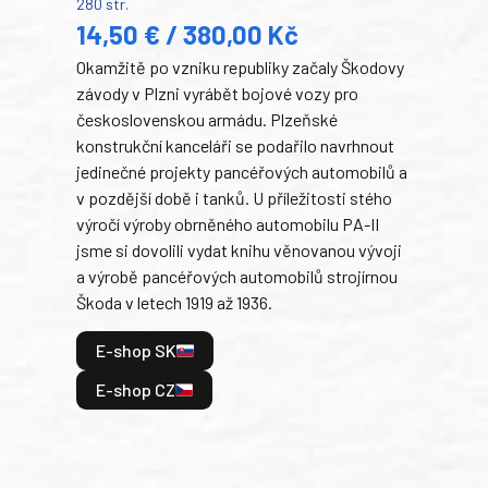
280 str.
352 s
14,50 € / 380,00 Kč
22
Okamžitě po vzniku republiky začaly Škodovy
Tank
závody v Plzni vyrábět bojové vozy pro
býva
československou armádu. Plzeňské
Rusk
konstrukční kanceláři se podařilo navrhnout
armá
jedinečné projekty pancéřových automobilů a
stře
v pozdější době i tanků. U příležitosti stého
při 
výročí výroby obrněného automobilu PA-II
blíz
jsme si dovolili vydat knihu věnovanou vývoji
tank
a výrobě pancéřových automobilů strojírnou
v lé
Škoda v letech 1919 až 1936.
tak 
hrdi
E-shop SK
je: 
odeh
E-shop CZ
bitv
E