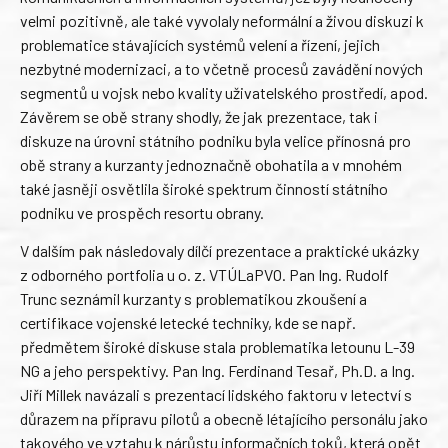
velmi pozitivně, ale také vyvolaly neformální a živou diskuzi k
problematice stávajících systémů velení a řízení, jejich
nezbytné modernizaci, a to včetně procesů zavádění nových
segmentů u vojsk nebo kvality uživatelského prostředí, apod.
Závěrem se obě strany shodly, že jak prezentace, tak i
diskuze na úrovni státního podniku byla velice přínosná pro
obě strany a kurzanty jednoznačně obohatila a v mnohém
také jasněji osvětlila široké spektrum činností státního
podniku ve prospěch resortu obrany.
V dalším pak následovaly dílčí prezentace a praktické ukázky
z odborného portfolia u o. z. VTÚLaPVO. Pan Ing. Rudolf
Trunc seznámil kurzanty s problematikou zkoušení a
certifikace vojenské letecké techniky, kde se např.
předmětem široké diskuse stala problematika letounu L-39
NG a jeho perspektivy. Pan Ing. Ferdinand Tesař, Ph.D. a Ing.
Jiří Millek navázali s prezentací lidského faktoru v letectví s
důrazem na přípravu pilotů a obecně létajícího personálu jako
takového ve vztahu k nárůstu informačních toků, která opět