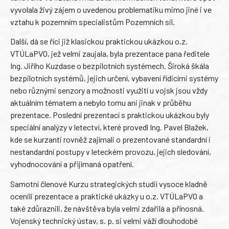
vyvolala živý zájem o uvedenou problematiku mimo jiné i ve
vztahu k pozemním specialistům Pozemních sil.
Další, dá se říci již klasickou praktickou ukázkou o.z.
VTÚLaPVO, jež velmi zaujala, byla prezentace pana ředitele
Ing. Jiřího Kuzdase o bezpilotních systémech. Široká škála
bezpilotních systémů, jejich určení, vybavení řídicími systémy
nebo různými senzory a možnosti využití u vojsk jsou vždy
aktuálním tématem a nebylo tomu ani jinak v průběhu
prezentace. Poslední prezentací s praktickou ukázkou byly
speciální analýzy v letectví, které provedl Ing. Pavel Blažek,
kde se kurzanti rovněž zajímali o prezentované standardní i
nestandardní postupy v leteckém provozu, jejich sledování,
vyhodnocování a přijímaná opatření.
Samotní členové Kurzu strategických studií vysoce kladně
ocenili prezentace a praktické ukázky u o.z. VTÚLaPVO a
také zdůraznili, že návštěva byla velmi zdařilá a přínosná.
Vojenský technický ústav, s. p. si velmi váží dlouhodobé