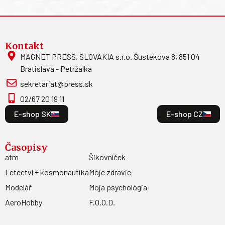
Kontakt
MAGNET PRESS, SLOVAKIA s.r.o. Šustekova 8, 851 04
Bratislava - Petržalka
sekretariat@press.sk
02/67 20 19 11
E-shop SK
E-shop CZ
Časopisy
atm
Šikovníček
Letectví + kosmonautika
Moje zdravie
Modelář
Moja psychológia
AeroHobby
F.O.O.D.