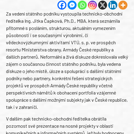
Za vedení státního podniku vystoupila technicko-obchodní
ředitelka Ing. Jitka Čapková, Ph.D., MBA, která seznámila
přítomné s posláním, strukturou, aktuálním vymezením
působnosti i se současnými výrobními, či
vědeckovýzkumnými aktivitami VTÚ, s. p. ve prospěch
resortu Ministerstva obrany, Armády České republiky a
dalších partnerů. Neformální a živá diskuze dokreslovala velký
zájem o současnou činnost státního podniku, byla vedena
diskuze o jeho místě, úloze a spolupráci s dalšími státními
podniky nebo partnery, konkrétní řešení strategických
projektů ve prospěch Armády České republiky včetně
perspektivních námětů k obohacení portfolia vzájemné
spolupráce s dalšími možnými subjekty jak v České republice,
tak i v zahraničí.
V dalším pak technicko-obchodní ředitelka obrátila
pozornost své prezentace na nosné projekty v oblasti
komunikačních a informačních systémů, jež byly hodnoceny