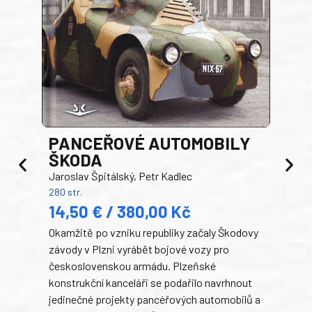
PANCEŘOVÉ AUTOMOBILY
ŠKODA
TA
Jaroslav Špitálský, Petr Kadlec
Ben
280 str.
352 s
14,50 € / 380,00 Kč
22
Okamžitě po vzniku republiky začaly Škodovy
Tank
závody v Plzni vyrábět bojové vozy pro
býva
československou armádu. Plzeňské
Rusk
konstrukční kanceláři se podařilo navrhnout
armá
jedinečné projekty pancéřových automobilů a
stře