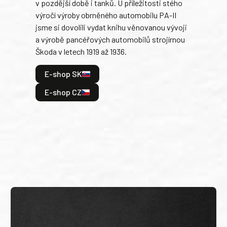
v pozdější době i tanků. U příležitosti stého
při 
výročí výroby obrněného automobilu PA-II
blíz
jsme si dovolili vydat knihu věnovanou vývoji
tank
a výrobě pancéřových automobilů strojírnou
v lé
Škoda v letech 1919 až 1936.
tak 
hrdi
E-shop SK
je: 
odeh
E-shop CZ
bitv
E
E