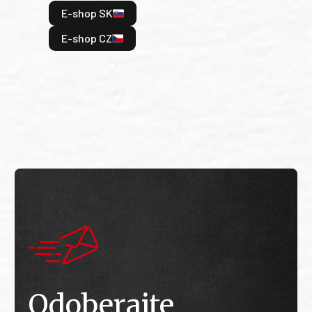
hrdi
E-shop SK
je: 
odeh
E-shop CZ
bitv
E
E
Odoberajte