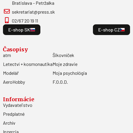
Bratislava - Petržalka
sekretariat@press.sk
02/67 20 19 11
E-shop SK
E-shop CZ
Časopisy
atm
Šikovníček
Letectví + kosmonautika
Moje zdravie
Modelář
Moja psychológia
AeroHobby
F.O.O.D.
Informácie
Vydavateľstvo
Predplatné
Archív
Inzercia