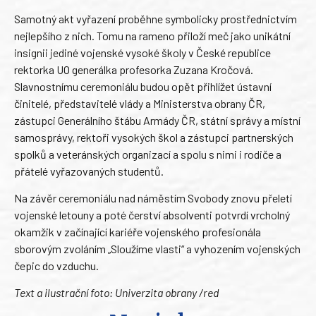
Samotný akt vyřazení proběhne symbolicky prostřednictvím
nejlepšího z nich. Tomu na rameno přiloží meč jako unikátní
insignii jediné vojenské vysoké školy v České republice
rektorka UO generálka profesorka Zuzana Kročová.
Slavnostnímu ceremoniálu budou opět přihlížet ústavní
činitelé, představitelé vlády a Ministerstva obrany ČR,
zástupci Generálního štábu Armády ČR, státní správy a místní
samosprávy, rektoři vysokých škol a zástupci partnerských
spolků a veteránských organizací a spolu s nimi i rodiče a
přátelé vyřazovaných studentů.
Na závěr ceremoniálu nad náměstím Svobody znovu přeletí
vojenské letouny a poté čerství absolventi potvrdí vrcholný
okamžik v začínající kariéře vojenského profesionála
sborovým zvoláním „Sloužíme vlasti“ a vyhozením vojenských
čepic do vzduchu.
Text a ilustrační foto: Univerzita obrany /red