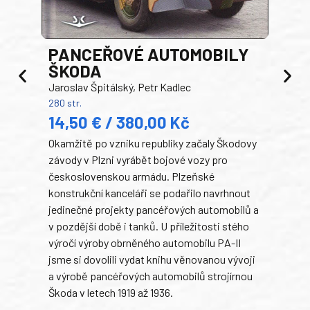
PANCEŘOVÉ AUTOMOBILY
ŠKODA
TA
Jaroslav Špitálský, Petr Kadlec
Ben
280 str.
352 s
14,50 € / 380,00 Kč
22
Okamžitě po vzniku republiky začaly Škodovy
Tank
závody v Plzni vyrábět bojové vozy pro
býva
československou armádu. Plzeňské
Rusk
konstrukční kanceláři se podařilo navrhnout
armá
jedinečné projekty pancéřových automobilů a
stře
v pozdější době i tanků. U příležitosti stého
při 
výročí výroby obrněného automobilu PA-II
blíz
jsme si dovolili vydat knihu věnovanou vývoji
tank
a výrobě pancéřových automobilů strojírnou
v lé
Škoda v letech 1919 až 1936.
tak 