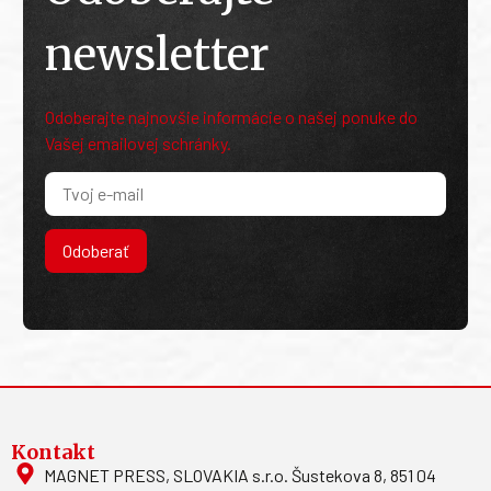
newsletter
Odoberajte najnovšie informácie o našej ponuke do
Vašej emailovej schránky.
Odoberať
Kontakt
MAGNET PRESS, SLOVAKIA s.r.o. Šustekova 8, 851 04