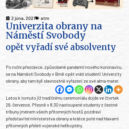
2 júna, 2021
atm
Univerzita obrany na
Náměstí Svobody
opět vyřadí své absolventy
Po roční přestávce, způsobené pandemií nového koronaviru,
se na Náměstí Svobody v Brně opět vrátí studenti Univerzity
obrany, aby tam byli slavnostně vyřazeni ze své alma mater.
Letos k tomuto již tradičnímu ceremoniálu dojde ve čtvrtek
29. července. Přesně v 8.30 nastoupené studenty z čestné
tribuny jménem všech přítomných hostů pozdraví
představitel ministerstva obrany a krátce poté nad hlavami
přítomných přeletí vojenské helikoptéry.