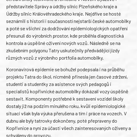
představitele Správy a údržby silnic Plzeňského kraje a
Údržby silnic Královéhradeckého kraje. Nejdříve se hosté
seznámili s historií i současností nejstarší české automobilky
a poté se všichni za dodržování epidemiologických opatření
přesunuli do výrobních prostor, kde proběhla diagnostická
kontrola a úspěšné oživení nových vozů. Následně se na
zkušebním polygonu Tatry uskutečnily předvádějící jízdy
různých vozů z výrobního portfolia automobilky.
Koronavirová epidemie se bohužel podepsala i na průběhu
projektu Tatra do škol, nicméně přinesla jen časové zdržení,
studenti a studentky za asistence svých pedagogů i
specialistů kopřivnické automobilky dokázali vozy úspěšně
sestavit. Komponenty potřebné k sestavení vozidel školy
dostaly již na podzim minulého roku, kvůli epidemiologické
situaci však byla výuka přerušena a tím i práce na vozech. V
dubnu ale byly tatrovky dokončeny, poté přepraveny do
Kopřivnice a nyní za účasti všech zainteresovaných oživeny a
schváleny do provozu.