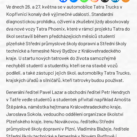
Ve dnech 26. a 27. května se v automobilce Tatra Trucks v
Kopřivnici konaly dvě výjimečné události. Standardní
diagnostickou prohlídku, oživení a zkušební jízdy absolvovaly
dva nové vozy Tatra Phoenix, které v rámci projektu Tatra do
škol sestavili během předcházejících měsíců studenti
plzeňské Střední průmyslové školy dopravní a Střední školy
technické a řemeslné Nový Bydžov z Královehradeckého
kraje. U startu nových tatrovek do života samozřejmě
nechyběli studenti a studentky, kteří se na stavbě vozů
podíleli, a také zástupci jejich škol, automobilky Tatra Trucks,
krajských úřadů a silničářů, kteří tatrovky budou používat.
Generální ředitel Pavel Lazar a obchodní ředitel Petr Hendrych
v Tatře vedle studentů a studentek přivítali například Arnošta
Štěpánka, náměstka hejtmana Královéhradeckého kraje,
Jaroslava Sokola, vedoucího oddělení organizace školství
Plzeňského kraje, Irenu Novákovou, ředitelku Střední
průmyslové školy dopravní v Plzni, Vladimíra Blažeje, ředitele
Střední školy technické a řemeslné v Novém Bydžově i