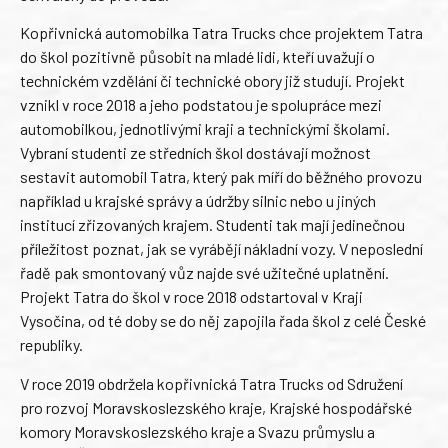
Kopřivnická automobilka Tatra Trucks chce projektem Tatra
do škol pozitivně působit na mladé lidi, kteří uvažují o
technickém vzdělání či technické obory již studují. Projekt
vznikl v roce 2018 a jeho podstatou je spolupráce mezi
automobilkou, jednotlivými kraji a technickými školami.
Vybraní studenti ze středních škol dostávají možnost
sestavit automobil Tatra, který pak míří do běžného provozu
například u krajské správy a údržby silnic nebo u jiných
institucí zřizovaných krajem. Studenti tak mají jedinečnou
příležitost poznat, jak se vyrábějí nákladní vozy. V neposlední
řadě pak smontovaný vůz najde své užitečné uplatnění.
Projekt Tatra do škol v roce 2018 odstartoval v Kraji
Vysočina, od té doby se do něj zapojila řada škol z celé České
republiky.
V roce 2019 obdržela kopřivnická Tatra Trucks od Sdružení
pro rozvoj Moravskoslezského kraje, Krajské hospodářské
komory Moravskoslezského kraje a Svazu průmyslu a