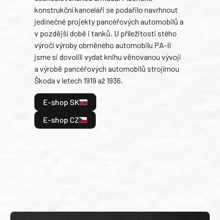
konstrukční kanceláři se podařilo navrhnout
armá
jedinečné projekty pancéřových automobilů a
stře
v pozdější době i tanků. U příležitosti stého
při 
výročí výroby obrněného automobilu PA-II
blíz
jsme si dovolili vydat knihu věnovanou vývoji
tank
a výrobě pancéřových automobilů strojírnou
v lé
Škoda v letech 1919 až 1936.
tak 
hrdi
E-shop SK
je: 
odeh
E-shop CZ
bitv
E
E