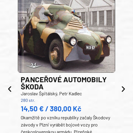
PANCEŘOVÉ AUTOMOBILY
ŠKODA
TA
Jaroslav Špitálský, Petr Kadlec
Ben
280 str.
352 s
14,50 € / 380,00 Kč
22
Okamžitě po vzniku republiky začaly Škodovy
Tank
závody v Plzni vyrábět bojové vozy pro
býva
československou armádu. Plzeňské
Rusk