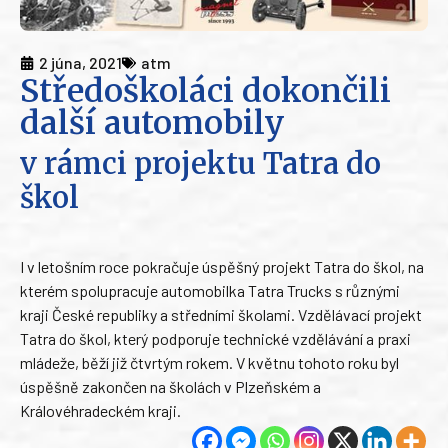
2 júna, 2021
atm
Středoškoláci dokončili
další automobily
v rámci projektu Tatra do
škol
I v letošním roce pokračuje úspěšný projekt Tatra do škol, na
kterém spolupracuje automobilka Tatra Trucks s různými
kraji České republiky a středními školami. Vzdělávací projekt
Tatra do škol, který podporuje technické vzdělávání a praxi
mládeže, běží již čtvrtým rokem. V květnu tohoto roku byl
úspěšně zakončen na školách v Plzeňském a
Královéhradeckém kraji.