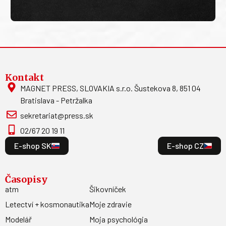
Kontakt
MAGNET PRESS, SLOVAKIA s.r.o. Šustekova 8, 851 04
Bratislava - Petržalka
sekretariat@press.sk
02/67 20 19 11
E-shop SK
E-shop CZ
Časopisy
atm
Šikovníček
Letectví + kosmonautika
Moje zdravie
Modelář
Moja psychológia