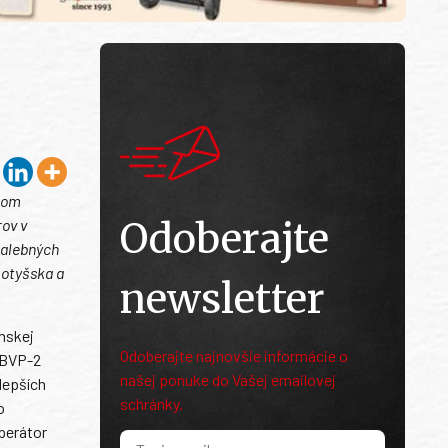
ľom
Odoberajte
rov v
palebných
Lotyšska a
newsletter
inskej
Odoberajte najnovšie informácie o
 BVP-2
našej ponuke do Vašej emailovej
lepších
schránky.
o
perátor