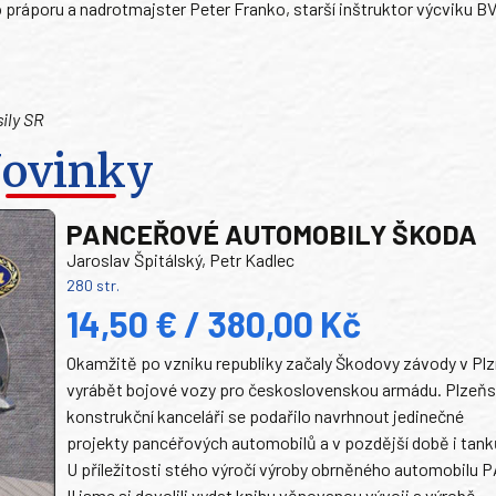
práporu a nadrotmajster Peter Franko, starší inštruktor výcviku B
sily SR
ovinky
PANCEŘOVÉ AUTOMOBILY ŠKODA
Jaroslav Špitálský, Petr Kadlec
280 str.
14,50 € / 380,00 Kč
Okamžitě po vzniku republiky začaly Škodovy závody v Plz
vyrábět bojové vozy pro československou armádu. Plzeň
konstrukční kanceláři se podařilo navrhnout jedinečné
projekty pancéřových automobilů a v pozdější době i tank
U příležitosti stého výročí výroby obrněného automobilu P
II jsme si dovolili vydat knihu věnovanou vývoji a výrobě