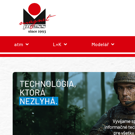
atm
L+K
Modelář