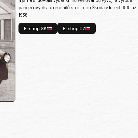
pancéřových automobilů strojírnou Škoda v letech 1919 až
1936.
E-shop SK
E-shop CZ