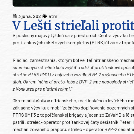
3 júna, 2021
atm
V Lešti strieľali prot
V posledný májový týždeň sa v priestoroch Centra výcviku Leš
protitankových raketových kompletov (PTRK) útvarov topoľč
Riadiaci zamestnania, ktorým bol veliteľ nitrianskeho mech
spomínaných strelieb bolo zvýšiť a udržať protitankové spôsobi
streľbe PTRS 9M113 z bojového vozidla BVP-2 a výnosného PTRK
úloh. Okrem iného aj preto, lebo z BVP-2 sme naposledy strie
z Konkurzu pre piatimi rokmi.“
Okrem príslušníkov nitrianskeho, martinského a levického mech
základne výcviku a mobilizačného doplňovania pozemných síl
PTRS 9M113 z topoľčianskej brigády a jeden zo ZaVaMD a 18 s
patrili: strelec- operátor protitankovej čaty desiatnik Peter
mechanizovaného práporu, strelec – operátor BVP-2 desiatni