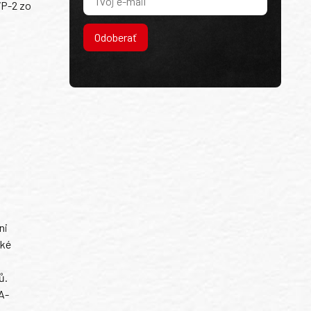
VP-2 zo
Odoberať
ni
ské
ů.
A-