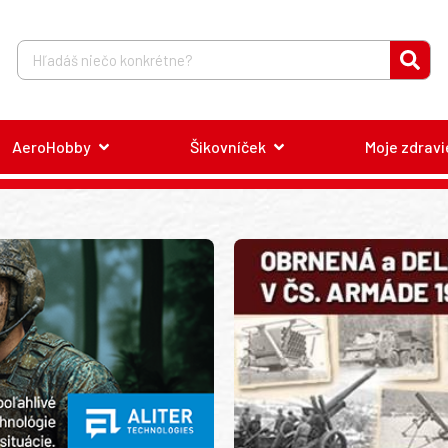
AeroHobby
Šikovníček
Moje zdravi