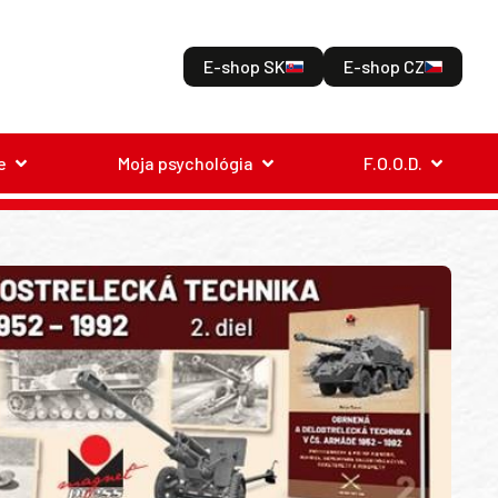
E-shop SK
E-shop CZ
e
Moja psychológia
F.O.O.D.