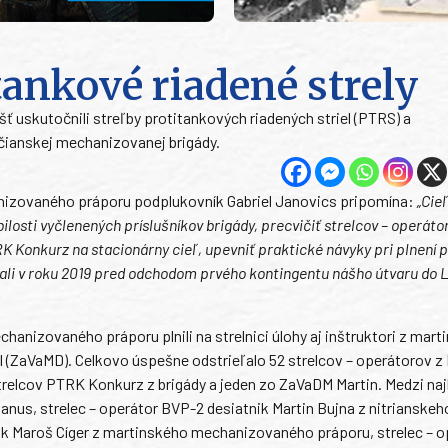
itankové riadené strely
ť uskutočnili streľby protitankových riadených striel (PTRS) a
ianskej mechanizovanej brigády.
anizovaného práporu podplukovník Gabriel Janovics pripomína:
„Cie
losti vyčlenených príslušníkov brigády, precvičiť strelcov – operáto
 Konkurz na stacionárny cieľ, upevniť praktické návyky pri plnení 
ľali v roku 2019 pred odchodom prvého kontingentu nášho útvaru do 
anizovaného práporu plnili na strelnici úlohy aj inštruktori z mart
 (ZaVaMD). Celkovo úspešne odstrieľalo 52 strelcov – operátorov z
trelcov PTRK Konkurz z brigády a jeden zo ZaVaDM Martin. Medzi naj
 Hanus, strelec – operátor BVP-2 desiatnik Martin Bujna z nitrianskeh
k Maroš Cíger z martinského mechanizovaného práporu, strelec – o