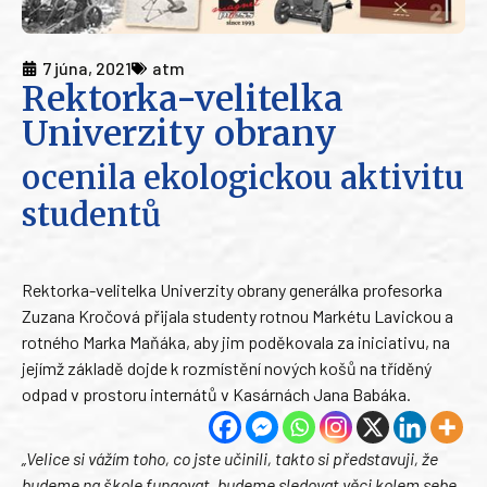
7 júna, 2021
atm
Rektorka-velitelka
Univerzity obrany
ocenila ekologickou aktivitu
studentů
Rektorka-velitelka Univerzity obrany generálka profesorka
Zuzana Kročová přijala studenty rotnou Markétu Lavickou a
rotného Marka Maňáka, aby jim poděkovala za iniciativu, na
jejímž základě dojde k rozmístění nových košů na tříděný
odpad v prostoru internátů v Kasárnách Jana Babáka.
„Velice si vážím toho, co jste učinili, takto si představuji, že
budeme na škole fungovat, budeme sledovat věci kolem sebe