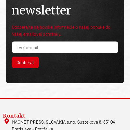
newsletter
Odoberajte najnovšie informácie o našej ponuke do
Vašej emailovej schránky.
Odoberať
Kontakt
MAGNET PRESS, SLOVAKIA s.r.o. Šustekova 8, 851 04
Bratislava - Petržalka