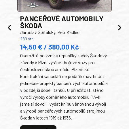
PANCEŘOVÉ AUTOMOBILY
ŠKODA
TA
Jaroslav Špitálský, Petr Kadlec
Ben
280 str.
352 s
14,50 € / 380,00 Kč
22
Okamžitě po vzniku republiky začaly Škodovy
Tank
závody v Plzni vyrábět bojové vozy pro
býva
československou armádu. Plzeňské
Rusk
konstrukční kanceláři se podařilo navrhnout
armá
jedinečné projekty pancéřových automobilů a
stře
v pozdější době i tanků. U příležitosti stého
při 
výročí výroby obrněného automobilu PA-II
blíz
jsme si dovolili vydat knihu věnovanou vývoji
tank
a výrobě pancéřových automobilů strojírnou
v lé
Škoda v letech 1919 až 1936.
tak 
hrdi