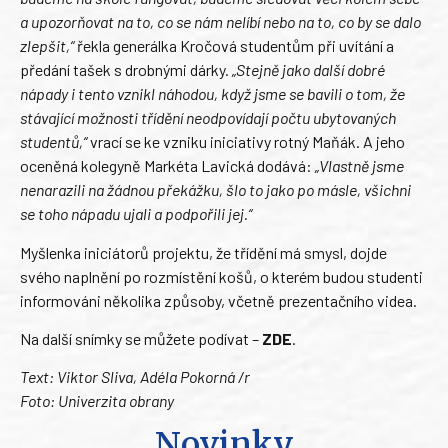
a upozorňovat na to, co se nám nelíbí nebo na to, co by se dalo
zlepšit,“
řekla generálka Kročová studentům při uvítání a
předání tašek s drobnými dárky.
„Stejně jako další dobré
nápady i tento vznikl náhodou, když jsme se bavili o tom, že
stávající možnosti třídění neodpovídají počtu ubytovaných
studentů,“
vrací se ke vzniku iniciativy rotný Maňák. A jeho
oceněná kolegyně Markéta Lavická dodává:
„Vlastně jsme
nenarazili na žádnou překážku, šlo to jako po másle, všichni
se toho nápadu ujali a podpořili jej.“
Myšlenka iniciátorů projektu, že třídění má smysl, dojde
svého naplnění po rozmístění košů, o kterém budou studenti
informováni několika způsoby, včetně prezentačního videa.
Na další snímky se můžete podívat –
ZDE
.
Text: Viktor Sliva, Adéla Pokorná /r
Foto: Univerzita obrany
Novinky