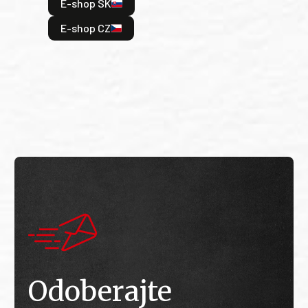
E-shop SK
je: 
odeh
E-shop CZ
bitv
E
E
Odoberajte