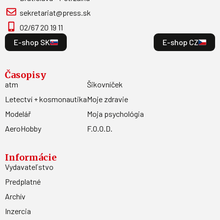
sekretariat@press.sk
02/67 20 19 11
E-shop SK
E-shop CZ
Časopisy
atm
Šikovníček
Letectví + kosmonautika
Moje zdravie
Modelář
Moja psychológia
AeroHobby
F.O.O.D.
Informácie
Vydavateľstvo
Predplatné
Archív
Inzercia