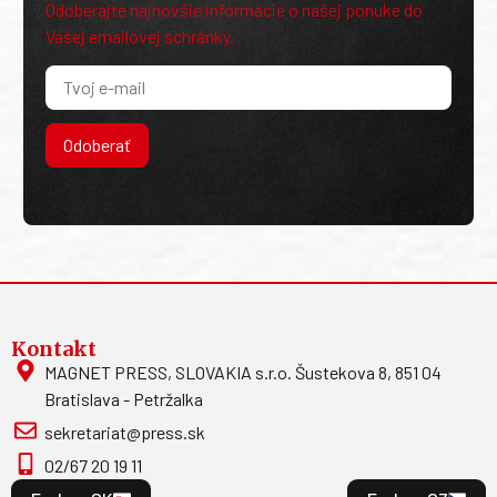
Odoberajte najnovšie informácie o našej ponuke do
Vašej emailovej schránky.
Odoberať
Kontakt
MAGNET PRESS, SLOVAKIA s.r.o. Šustekova 8, 851 04
Bratislava - Petržalka
sekretariat@press.sk
02/67 20 19 11