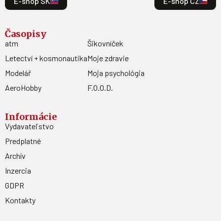
E-shop SK
E-shop CZ
Časopisy
atm
Šikovníček
Letectví + kosmonautika
Moje zdravie
Modelář
Moja psychológia
AeroHobby
F.O.O.D.
Informácie
Vydavateľstvo
Predplatné
Archív
Inzercia
GDPR
Kontakty