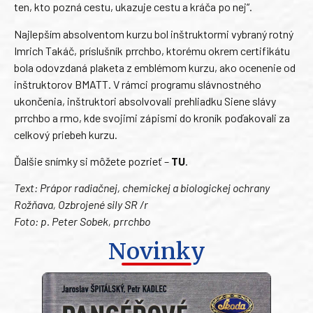
ten, kto pozná cestu, ukazuje cestu a kráča po nej“.
Najlepším absolventom kurzu bol inštruktormi vybraný rotný
Imrich Takáč, príslušník prrchbo, ktorému okrem certifikátu
bola odovzdaná plaketa z emblémom kurzu, ako ocenenie od
inštruktorov BMATT. V rámci programu slávnostného
ukončenia, inštruktori absolvovali prehliadku Siene slávy
prrchbo a rmo, kde svojimi zápismi do kroník poďakovali za
celkový priebeh kurzu.
Ďalšie snímky si môžete pozrieť –
TU
.
Text: Prápor radiačnej, chemickej a biologickej ochrany
Rožňava, Ozbrojené sily SR /r
Foto: p. Peter Sobek, prrchbo
Novinky