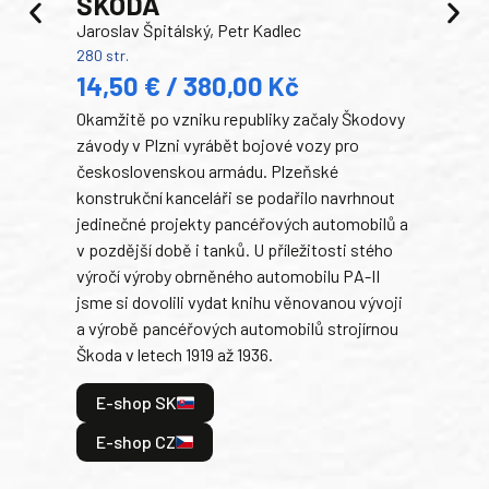
ŠKODA
TA
Jaroslav Špitálský, Petr Kadlec
Ben
280 str.
352 s
14,50 € / 380,00 Kč
22
Okamžitě po vzniku republiky začaly Škodovy
Tank
závody v Plzni vyrábět bojové vozy pro
býva
československou armádu. Plzeňské
Rusk
konstrukční kanceláři se podařilo navrhnout
armá
jedinečné projekty pancéřových automobilů a
stře
v pozdější době i tanků. U příležitosti stého
při 
výročí výroby obrněného automobilu PA-II
blíz
jsme si dovolili vydat knihu věnovanou vývoji
tank
a výrobě pancéřových automobilů strojírnou
v lé
Škoda v letech 1919 až 1936.
tak 
hrdi
E-shop SK
je: 
odeh
E-shop CZ
bitv