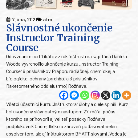
7 júna, 2021
atm
Slávnostné ukončenie
Instructor Training
Course
Odovzdaním certifikátov z rúk inštruktora kapitána Daniela
Wooda vyvrcholilo ukončenie kurzu „Instructor Training
Course“ 6 príslušníkov Práporu radiačnej, chemickej a
biologickej ochrany (prrchbo) a 3 príslušníkov
Raketometného oddielu (rmo) Rožňava.
Všetci účastníci kurzu „Inštruktora“ úlohy a ciele splnili. Kurz
bol ukončený slávnostným nástupom 27. mája, počas
ktorého sa prihovoril aj veliteľ posádky Rožňava
podplukovník Ondrej Iliško a zároveň poďakoval nielen
absolventom, ale aj inštruktorom BMATT slovami „Vodca je