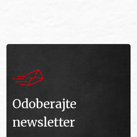
E
E
Odoberajte
newsletter