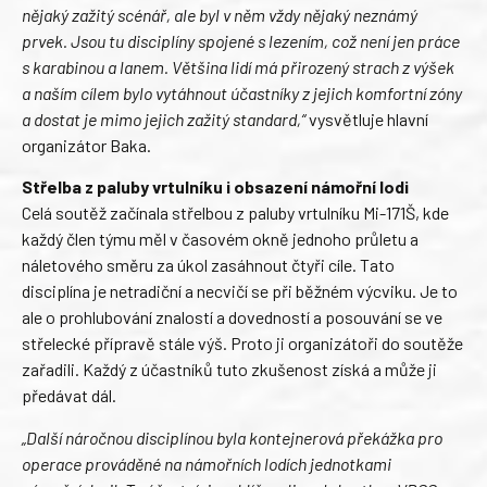
nějaký zažitý scénář, ale byl v něm vždy nějaký neznámý
prvek. Jsou tu disciplíny spojené s lezením, což není jen práce
s karabinou a lanem. Většina lidí má přirozený strach z výšek
a naším cílem bylo vytáhnout účastníky z jejich komfortní zóny
a dostat je mimo jejich zažitý standard,“
vysvětluje hlavní
organizátor Baka.
Střelba z paluby vrtulníku i obsazení námořní lodi
Celá soutěž začínala střelbou z paluby vrtulníku Mi-171Š, kde
každý člen týmu měl v časovém okně jednoho průletu a
náletového směru za úkol zasáhnout čtyři cíle. Tato
disciplína je netradiční a necvičí se při běžném výcviku. Je to
ale o prohlubování znalostí a dovedností a posouvání se ve
střelecké přípravě stále výš. Proto ji organizátoři do soutěže
zařadili. Každý z účastníků tuto zkušenost získá a může ji
předávat dál.
„Další náročnou disciplínou byla kontejnerová překážka pro
operace prováděné na námořních lodích jednotkami