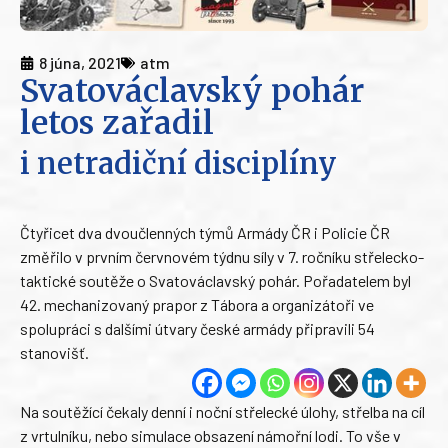
8 júna, 2021
atm
Svatováclavský pohár
letos zařadil
i netradiční disciplíny
Čtyřicet dva dvoučlenných týmů Armády ČR i Policie ČR
změřilo v prvním červnovém týdnu síly v 7. ročníku střelecko-
taktické soutěže o Svatováclavský pohár. Pořadatelem byl
42. mechanizovaný prapor z Tábora a organizátoři ve
spolupráci s dalšími útvary české armády připravili 54
stanovišť.
Na soutěžící čekaly denní i noční střelecké úlohy, střelba na cíl
z vrtulníku, nebo simulace obsazení námořní lodi. To vše v