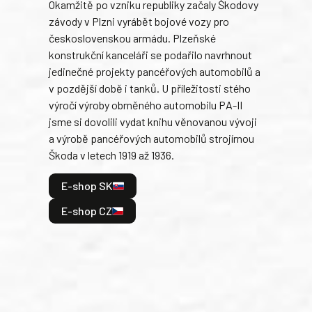
Okamžitě po vzniku republiky začaly Škodovy
Tank
závody v Plzni vyrábět bojové vozy pro
býva
československou armádu. Plzeňské
Rusk
konstrukční kanceláři se podařilo navrhnout
armá
jedinečné projekty pancéřových automobilů a
stře
v pozdější době i tanků. U příležitosti stého
při 
výročí výroby obrněného automobilu PA-II
blíz
jsme si dovolili vydat knihu věnovanou vývoji
tank
a výrobě pancéřových automobilů strojírnou
v lé
Škoda v letech 1919 až 1936.
tak 
hrdi
E-shop SK
je: 
odeh
E-shop CZ
bitv
E
E