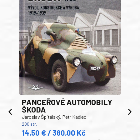
PANCEŘOVÉ AUTOMOBILY
ŠKODA
TA
Jaroslav Špitálský, Petr Kadlec
Ben
280 str.
352 s
14,50 € / 380,00 Kč
22