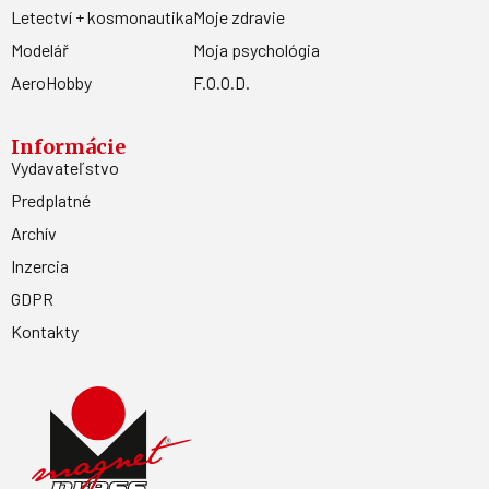
Letectví + kosmonautika
Moje zdravie
Modelář
Moja psychológia
AeroHobby
F.O.O.D.
Informácie
Vydavateľstvo
Predplatné
Archív
Inzercia
GDPR
Kontakty