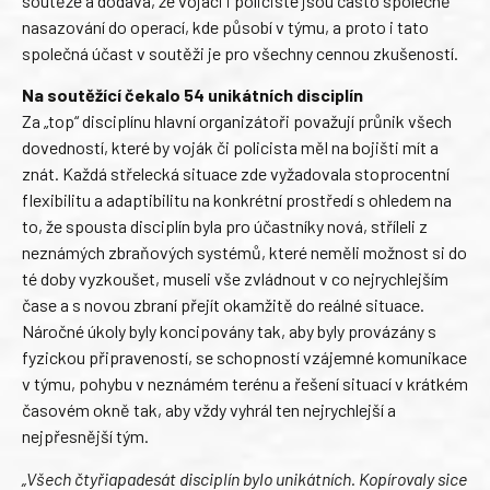
soutěže a dodává, že vojáci i policisté jsou často společně
nasazování do operací, kde působí v týmu, a proto i tato
společná účast v soutěži je pro všechny cennou zkušeností.
Na soutěžící čekalo 54 unikátních disciplín
Za „top“ disciplínu hlavní organizátoři považují průnik všech
dovedností, které by voják či policista měl na bojišti mít a
znát. Každá střelecká situace zde vyžadovala stoprocentní
flexibilitu a adaptibilitu na konkrétní prostředí s ohledem na
to, že spousta disciplín byla pro účastníky nová, stříleli z
neznámých zbraňových systémů, které neměli možnost si do
té doby vyzkoušet, museli vše zvládnout v co nejrychlejším
čase a s novou zbraní přejít okamžitě do reálné situace.
Náročné úkoly byly koncipovány tak, aby byly provázány s
fyzickou připraveností, se schopností vzájemné komunikace
v týmu, pohybu v neznámém terénu a řešení situací v krátkém
časovém okně tak, aby vždy vyhrál ten nejrychlejší a
nejpřesnější tým.
„Všech čtyřiapadesát disciplín bylo unikátních. Kopírovaly sice