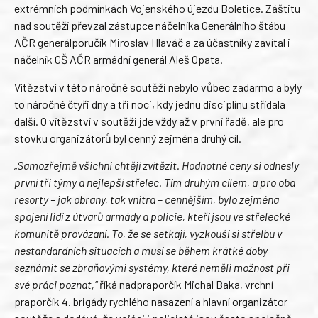
extrémních podmínkách Vojenského újezdu Boletice. Záštitu
nad soutěží převzal zástupce náčelníka Generálního štábu
AČR generálporučík Miroslav Hlaváč a za účastníky zavítal i
náčelník GŠ AČR armádní generál Aleš Opata.
Vítězství v této náročné soutěži nebylo vůbec zadarmo a byly
to náročné čtyři dny a tři noci, kdy jednu disciplínu střídala
další. O vítězství v soutěži jde vždy až v první řadě, ale pro
stovku organizátorů byl cenný zejména druhý cíl.
„Samozřejmě všichni chtějí zvítězit. Hodnotné ceny si odnesly
první tři týmy a nejlepší střelec. Tím druhým cílem, a pro oba
resorty – jak obrany, tak vnitra – cennějším, bylo zejména
spojení lidí z útvarů armády a policie, kteří jsou ve střelecké
komunitě provázaní. To, že se setkají, vyzkouší si střelbu v
nestandardních situacích a musí se během krátké doby
seznámit se zbraňovými systémy, které neměli možnost při
své práci poznat,“
říká nadpraporčík Michal Baka, vrchní
praporčík 4. brigády rychlého nasazení a hlavní organizátor