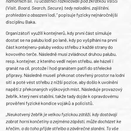
námořních sil. Tu účastníci rozklíčovali pod zkratkou VBSS
(Visit, Board, Search, Secure), tedy nalodění, zajištění,
prohledání a obsazení lodi,“
popisuje fyzicky nejnáročnější
disciplínu Baka.
Organizátoři využili kontejnerů, kdy první část simuluje
dostat se na palubu lodi po laně, kdy po vyšplhání na první
část kontejneru-paluby vedou střelbu z každé strany do
kovového terče. Následně musí zvládnout druhou palubu,
resp. kontejner, z kterého vedli nejen střelbu, ale házeli i
granát na cíl, protože i hod granátem patří do střelecké
přípravy. Následně museli překonat otevřený prostor na lodní
síti a poté vést střelbu z nižší pozice, aby došlo k uvolnění
napětí z překonaných výškových míst. Následuje provazový
žebřík, který není stabilní, takže tady dojde k opravdovému
prověření fyzické kondice vojáků a policistů.
„Neukotvený žebřík je velkou fyzickou zátěží, kdy dostávají
zabrat horní končetiny a zejména zápěstí, může docházet ke
křečím, a do toho přijde střelba a závěrečné slanění. To vše