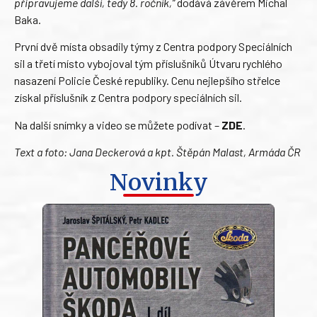
připravujeme další, tedy 8. ročník,“
dodává závěrem Michal
Baka.
První dvě místa obsadily týmy z Centra podpory Speciálních
sil a třetí místo vybojoval tým příslušníků Útvaru rychlého
nasazení Policie České republiky. Cenu nejlepšího střelce
získal příslušník z Centra podpory speciálních sil.
Na další snímky a video se můžete podívat –
ZDE
.
Text a foto: Jana Deckerová a kpt. Štěpán Malast, Armáda ČR
Novinky