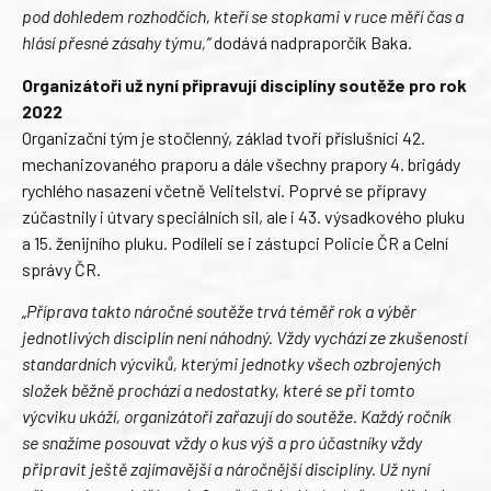
pod dohledem rozhodčích, kteří se stopkami v ruce měří čas a
hlásí přesné zásahy týmu,“
dodává nadpraporčík Baka.
Organizátoři už nyní připravují disciplíny soutěže pro rok
2022
Organizační tým je stočlenný, základ tvoří příslušníci 42.
mechanizovaného praporu a dále všechny prapory 4. brigády
rychlého nasazení včetně Velitelství. Poprvé se přípravy
zúčastnily i útvary speciálních sil, ale i 43. výsadkového pluku
a 15. ženijního pluku. Podíleli se i zástupci Policie ČR a Celní
správy ČR.
„Příprava takto náročné soutěže trvá téměř rok a výběr
jednotlivých disciplín není náhodný. Vždy vychází ze zkušeností
standardních výcviků, kterými jednotky všech ozbrojených
složek běžně prochází a nedostatky, které se při tomto
výcviku ukáží, organizátoři zařazují do soutěže. Každý ročník
se snažíme posouvat vždy o kus výš a pro účastníky vždy
připravit ještě zajímavější a náročnější disciplíny. Už nyní