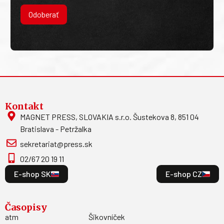
Odoberať
Kontakt
MAGNET PRESS, SLOVAKIA s.r.o. Šustekova 8, 851 04
Bratislava - Petržalka
sekretariat@press.sk
02/67 20 19 11
E-shop SK
E-shop CZ
Časopisy
atm
Šikovníček