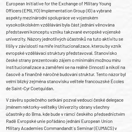
European Initiative for the Exchange of Military Young
Officers (EMILYO) Implementation Group (IG) a vybrané
aspekty mezinárodní spolupráce ve vojenském
vysokoškolském vzdělávání byla část jednání věnována
představení konceptu vzniku takzvané evropské vojenské
univerzity. Názory jednotlivých účastníků na tuto aktivitu se
lišily v závislosti na míře institucionalizace, kterou by vznik
evropské vzdělávací struktury představoval. Stanovisko
české strany prezentovalo zájem o minimální možnou míru
institucionalizace a zaměření se na reálné činnosti a nikoli na
časově a finančně náročné budování struktur. Tento názor byl
velmi blízký zejména stanovisku velitele francouzské Écoles
de Saint-Cyr Coetquidan.
V závěru společného setkání pozval vedoucí české delegace
jménem rektorky-velitelky Univerzity obrany všechny
účastníky do Brna, kde bude v rámci českého předsednictvím
Radě Evropské unie pořádáno jednání European Union
Military Academies Commandandt´s Seminar (EUMACS) v