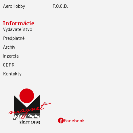
AeroHobby
F.O.O.D.
Informácie
Vydavateľstvo
Predplatné
Archív
Inzercia
GDPR
Kontakty
Facebook