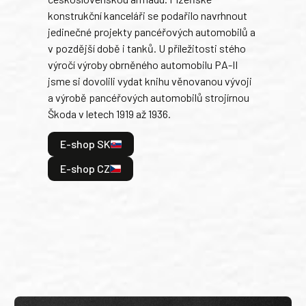
Rusk
konstrukční kanceláři se podařilo navrhnout
armá
jedinečné projekty pancéřových automobilů a
stře
v pozdější době i tanků. U příležitosti stého
při 
výročí výroby obrněného automobilu PA-II
blíz
jsme si dovolili vydat knihu věnovanou vývoji
tank
a výrobě pancéřových automobilů strojírnou
v lé
Škoda v letech 1919 až 1936.
tak 
hrdi
E-shop SK
je: 
odeh
E-shop CZ
bitv
E
E