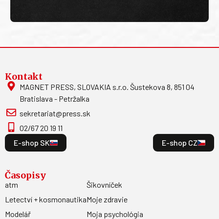
Kontakt
MAGNET PRESS, SLOVAKIA s.r.o. Šustekova 8, 851 04
Bratislava - Petržalka
sekretariat@press.sk
02/67 20 19 11
E-shop SK
E-shop CZ
Časopisy
atm
Šikovníček
Letectví + kosmonautika
Moje zdravie
Modelář
Moja psychológia