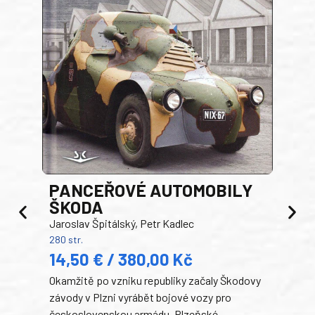
PANCEŘOVÉ AUTOMOBILY
ŠKODA
TA
Jaroslav Špitálský, Petr Kadlec
Ben
280 str.
352 s
14,50 € / 380,00 Kč
22
Okamžitě po vzniku republiky začaly Škodovy
Tank
závody v Plzni vyrábět bojové vozy pro
býva
československou armádu. Plzeňské