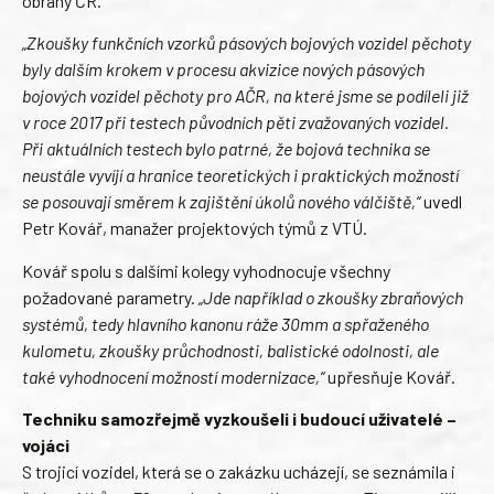
obrany ČR.
„Zkoušky funkčních vzorků pásových bojových vozidel pěchoty
byly dalším krokem v procesu akvizice nových pásových
bojových vozidel pěchoty pro AČR, na které jsme se podíleli již
v roce 2017 při testech původních pěti zvažovaných vozidel.
Při aktuálních testech bylo patrné, že bojová technika se
neustále vyvíjí a hranice teoretických i praktických možností
se posouvají směrem k zajištění úkolů nového válčiště,“
uvedl
Petr Kovář, manažer projektových týmů z VTÚ.
Kovář spolu s dalšími kolegy vyhodnocuje všechny
požadované parametry.
„Jde například o zkoušky zbraňových
systémů, tedy hlavního kanonu ráže 30mm a spřaženého
kulometu, zkoušky průchodnosti, balistické odolnosti, ale
také vyhodnocení možností modernizace,“
upřesňuje Kovář.
Techniku samozřejmě vyzkoušeli i budoucí uživatelé –
vojáci
S trojicí vozidel, která se o zakázku ucházejí, se seznámila i