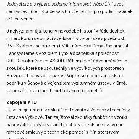
dodavatele a o výběru budeme informovat Vládu ČR,“
uvedl
náměstek Lubor Koudelka s tím, že termín pro podání nabídek
je 1. července.
O nejvýznamnější tendr v novodobé historii v řádu desítek
miliard korun se uchází švédská divize britské společnosti
BAE Systems se strojem CV90, německá firma Rheinmetall
Landsysteme s vozidlem Lynx a španělská společnost
GDELS s obrněncem ASCOD. Během téměř dvouměsíčních
zkoušek, které se uskutečnily ve výcvikových prostorech
Březina a Libavá, dále pak ve Vojenském opravárenském
podniku v Šenově a Vojenském výzkumném ústavu v Brně,
se prověřilo více než třicet hlavních parametrů.
Zapojení VTÚ
Hlavním garantem v oblasti testování byl Vojenský technický
ústav ve Vyškově. Ten zajišťoval zkoušky funkčních vzorků
pásových bojových vozidel pěchoty na základě uzavřené
rámcové smlouvy o technické pomoci s Ministerstvem