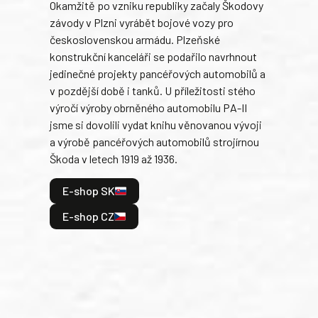
Okamžitě po vzniku republiky začaly Škodovy
Tank
závody v Plzni vyrábět bojové vozy pro
býva
československou armádu. Plzeňské
Rusk
konstrukční kanceláři se podařilo navrhnout
armá
jedinečné projekty pancéřových automobilů a
stře
v pozdější době i tanků. U příležitosti stého
při 
výročí výroby obrněného automobilu PA-II
blíz
jsme si dovolili vydat knihu věnovanou vývoji
tank
a výrobě pancéřových automobilů strojírnou
v lé
Škoda v letech 1919 až 1936.
tak 
hrdi
E-shop SK
je: 
odeh
E-shop CZ
bitv
E
E