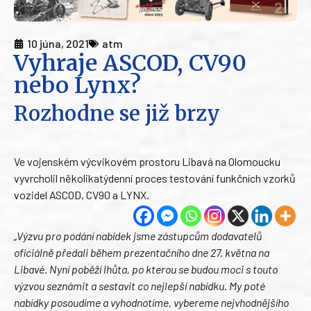
10 júna, 2021
atm
Vyhraje ASCOD, CV90
nebo Lynx?
Rozhodne se již brzy
Ve vojenském výcvikovém prostoru Libavá na Olomoucku
vyvrcholil několikatýdenní proces testování funkčních vzorků
vozidel ASCOD, CV90 a LYNX.
„Výzvu pro podání nabídek jsme zástupcům dodavatelů
oficiálně předali během prezentačního dne 27. května na
Libavé. Nyní poběží lhůta, po kterou se budou moci s touto
výzvou seznámit a sestavit co nejlepší nabídku. My poté
nabídky posoudíme a vyhodnotíme, vybereme nejvhodnějšího