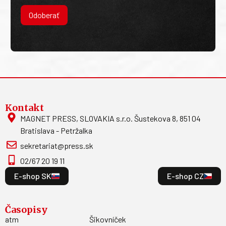
Odoberať
Kontakt
MAGNET PRESS, SLOVAKIA s.r.o. Šustekova 8, 851 04
Bratislava - Petržalka
sekretariat@press.sk
02/67 20 19 11
E-shop SK
E-shop CZ
Časopisy
atm
Šikovníček