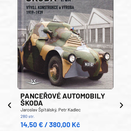
PANCEŘOVÉ AUTOMOBILY
ŠKODA
TA
Jaroslav Špitálský, Petr Kadlec
Ben
280 str.
352 s
14,50 € / 380,00 Kč
22