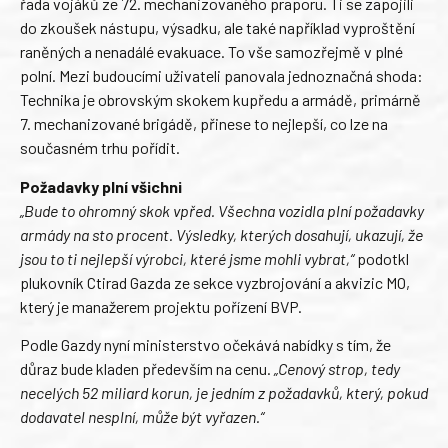
řada vojáků ze 72. mechanizovaného praporu. Ti se zapojili
do zkoušek nástupu, výsadku, ale také například vyproštění
raněných a nenadálé evakuace. To vše samozřejmě v plné
polní. Mezi budoucími uživateli panovala jednoznačná shoda:
Technika je obrovským skokem kupředu a armádě, primárně
7. mechanizované brigádě, přinese to nejlepší, co lze na
současném trhu pořídit.
Požadavky plní všichni
„Bude to ohromný skok vpřed. Všechna vozidla plní požadavky
armády na sto procent. Výsledky, kterých dosahují, ukazují, že
jsou to ti nejlepší výrobci, které jsme mohli vybrat,“
podotkl
plukovník Ctirad Gazda ze sekce vyzbrojování a akvizic MO,
který je manažerem projektu pořízení BVP.
Podle Gazdy nyní ministerstvo očekává nabídky s tím, že
důraz bude kladen především na cenu.
„Cenový strop, tedy
necelých 52 miliard korun, je jedním z požadavků, který, pokud
dodavatel nesplní, může být vyřazen.“