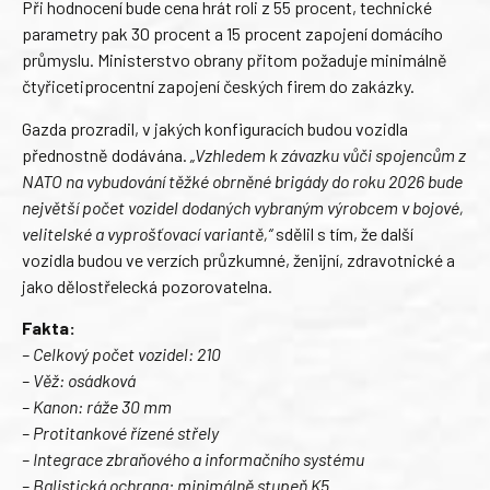
Při hodnocení bude cena hrát roli z 55 procent, technické
parametry pak 30 procent a 15 procent zapojení domácího
průmyslu. Ministerstvo obrany přitom požaduje minimálně
čtyřicetiprocentní zapojení českých firem do zakázky.
Gazda prozradil, v jakých konfiguracích budou vozidla
přednostně dodávána.
„Vzhledem k závazku vůči spojencům z
NATO na vybudování těžké obrněné brigády do roku 2026 bude
největší počet vozidel dodaných vybraným výrobcem v bojové,
velitelské a vyprošťovací variantě,“
sdělil s tím, že další
vozidla budou ve verzích průzkumné, ženijní, zdravotnické a
jako dělostřelecká pozorovatelna.
Fakta:
– Celkový počet vozidel: 210
– Věž: osádková
– Kanon: ráže 30 mm
– Protitankové řízené střely
– Integrace zbraňového a informačního systému
– Balistická ochrana: minimálně stupeň K5