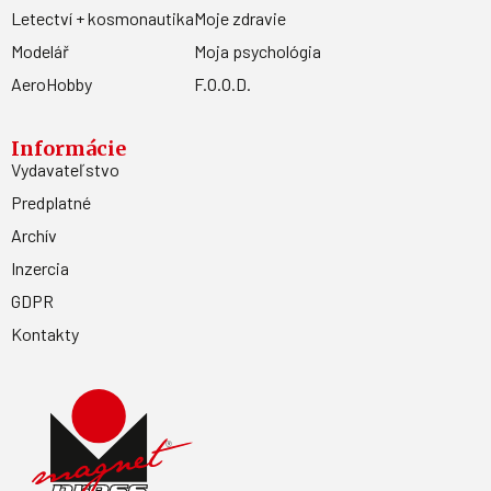
Letectví + kosmonautika
Moje zdravie
Modelář
Moja psychológia
AeroHobby
F.O.O.D.
Informácie
Vydavateľstvo
Predplatné
Archív
Inzercia
GDPR
Kontakty