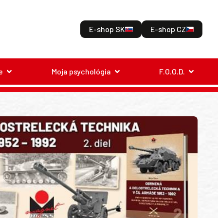
E-shop SK
E-shop CZ
e
Moja psychológia
F.O.O.D.