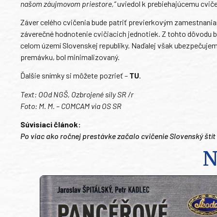
našom záujmovom priestore,“
uviedol k prebiehajúcemu cviče
Záver celého cvičenia bude patriť previerkovým zamestnaniam
záverečné hodnotenie cvičiacich jednotiek. Z tohto dôvodu 
celom území Slovenskej republiky. Naďalej však ubezpečujem
premávku, bol minimalizovaný.
Ďalšie snímky si môžete pozrieť –
TU
.
Text: OOd NGŠ, Ozbrojené sily SR /r
Foto: M. M. –
COMCAM
via OS SR
Súvisiaci článok:
Po viac ako ročnej prestávke začalo cvičenie Slovenský štít
N