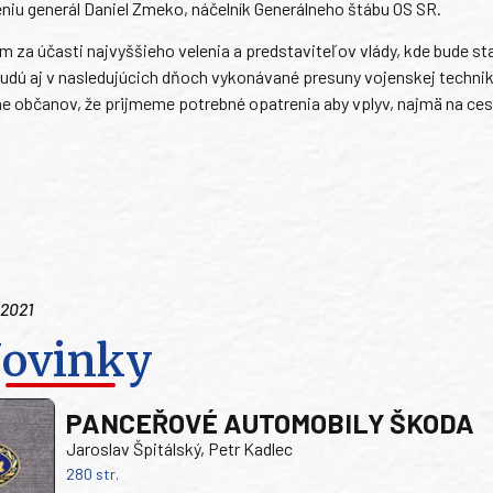
niu generál Daniel Zmeko, náčelník Generálneho štábu OS SR.
 za účasti najvyššieho velenia a predstaviteľov vlády, kde bude s
budú aj v nasledujúcich dňoch vykonávané presuny vojenskej technik
e občanov, že prijmeme potrebné opatrenia aby vplyv, najmä na ce
 2021
ovinky
PANCEŘOVÉ AUTOMOBILY ŠKODA
Jaroslav Špitálský, Petr Kadlec
280 str.