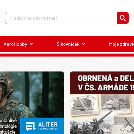
AeroHobby
Šikovníček
Moje zdravi