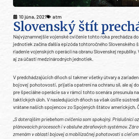
10 júna, 2021
atm
Slovenský štít prech
Najvýznamnejšie vojenské cvičenie tohto roka prechádza do 
jednotiek začína ďalšia epizóda tohtoročného Slovenského š
riadenie vojenských operácií na obranu Slovenskej republiky
aj za účasti medzinárodných jednotiek.
V predchádzajúcich dňoch si takmer všetky útvary a zariadeni
bojovej pohotovosti, prijatia opatrení na ochranu síl, ale aj 
pre špeciálne operácie sa v rámci tohto scenára presunula na 
taktických úloh. V nasledujúcich dňoch sa však úsilie sústred
vrátane našich spojencov zo Spojených štátov amerických, 
„S doterajším priebehom cvičenia som spokojný. Príslušníci ozb
plánovacích procesoch i v obsluhe zbraňových systémov. Zár
zmenám v oblasti bojovej a mobilizačnej pohotovosti s cieľom