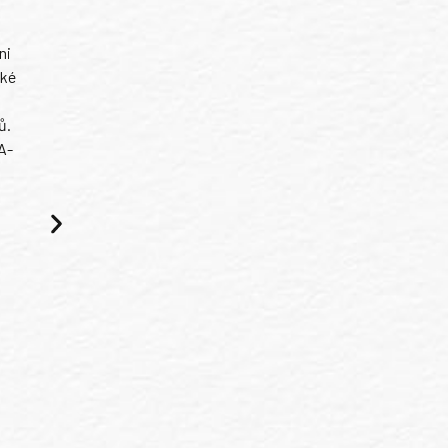
ni
ské
ů.
A-