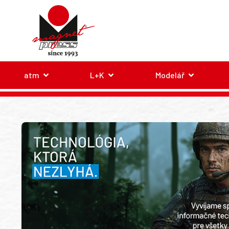
atm
L+K
Modelář