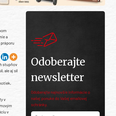
upom
nie a
o práporu
Odoberajte
ch stupňov
 ale aj síl
newsletter
notiek,
Odoberajte najnovšie informácie o
našej ponuke do Vašej emailovej
ty v
schránky.
témovým
ciu v