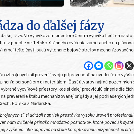
ádza do ďalšej fázy
ďalšej fázy. Vo výcvikovom priestore Centra výcviku Lešť sa nást
títu v podobe veliteľsko-štábneho cvičenia zameraného na plánova
. V rámci tejto časti budú vykonané bojové streľby mechanizovanéh
a ozbrojených síl preverili svoju pripravenosť na uvedenie do vyšší
doplnenia personálom a materiálom. Časť útvarov najmä pozemných síl,
vybrané výcvikové priestory, kde si ďalej precvičujú plnenie dielčích
í na preverenie štábu mechanizovanej brigády a jej podriadených jed
Čiech, Poľska a Maďarska.
rojených síl si udržali napriek prestávke vysokú úroveň profesionali
oveň nám cvičenie prináša množstvo poznatkov, ktoré povedú k sys
 jej zvýšenia, ako odpoveď na stále komplikovanú bezpečnostnú situá