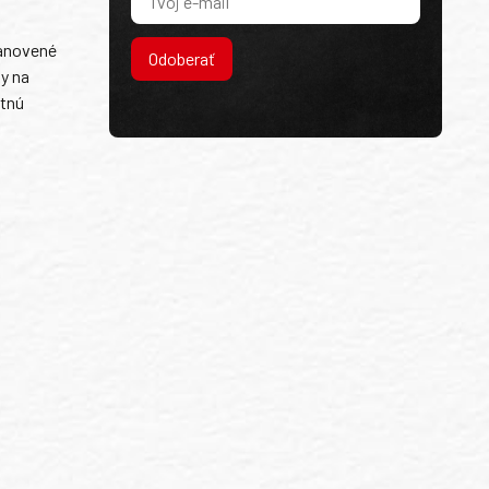
tanovené
Odoberať
y na
stnú