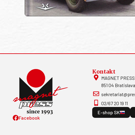
Kontakt
MAGNET PRESS, S
851 04 Bratislava
sekretariat@pre
02/67 20 19 11
E-shop SK
Facebook