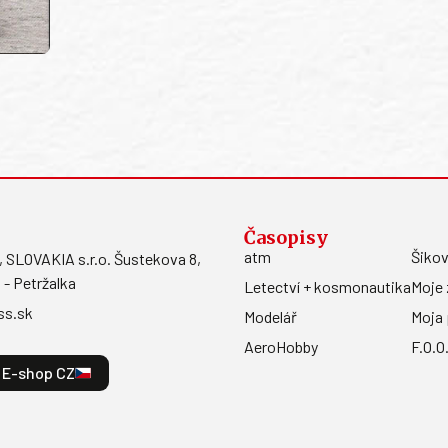
Časopisy
atm
Šikov
LOVAKIA s.r.o. Šustekova 8,
 - Petržalka
Letectví + kosmonautika
Moje 
ss.sk
Modelář
Moja 
AeroHobby
F.O.O
E-shop CZ