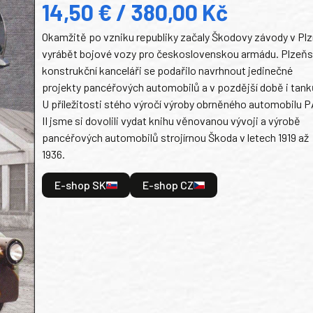
14,50 € / 380,00 Kč
Okamžitě po vzniku republiky začaly Škodovy závody v Plz
vyrábět bojové vozy pro československou armádu. Plzeň
konstrukční kanceláři se podařilo navrhnout jedinečné
projekty pancéřových automobilů a v pozdější době i tank
U příležitosti stého výročí výroby obrněného automobilu P
II jsme si dovolili vydat knihu věnovanou vývoji a výrobě
pancéřových automobilů strojírnou Škoda v letech 1919 až
1936.
E-shop SK
E-shop CZ