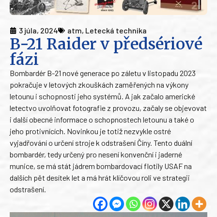
3 júla, 2024
atm
,
Letecká technika
B-21 Raider v předsériové
fázi
Bombardér B-21 nové generace po záletu v listopadu 2023
pokračuje v letových zkouškách zaměřených na výkony
letounu i schopnosti jeho systémů. A jak začalo americké
letectvo uvolňovat fotografie z provozu, začaly se objevovat
i další obecné informace o schopnostech letounu a také o
jeho protivnících. Novinkou je totiž nezvykle ostré
vyjadřování o určení stroje k odstrašení Číny. Tento duální
bombardér, tedy určený pro nesení konvenční i jaderné
munice, se má stát jádrem bombardovací flotily USAF na
dalších pět desítek let a má hrát klíčovou roli ve strategii
odstrašení.