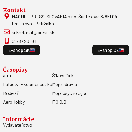
Kontakt
MAGNET PRESS, SLOVAKIA s.r.o. Šustekova 8, 851 04
Bratislava - Petržalka
sekretariat@press.sk
02/67 20 19 11
E-shop SK
E-shop CZ
Časopisy
atm
Šikovníček
Letectví + kosmonautika
Moje zdravie
Modelář
Moja psychológia
AeroHobby
F.O.O.D.
Informácie
Vydavateľstvo