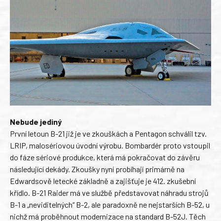
Nebude jediný
První letoun B-21 již je ve zkouškách a Pentagon schválil tzv.
LRIP, malosériovou úvodní výrobu. Bombardér proto vstoupil
do fáze sériové produkce, která má pokračovat do závěru
následující dekády. Zkoušky nyní probíhají primárně na
Edwardsově letecké základně a zajišťuje je 412. zkušební
křídlo. B-21 Raider má ve službě představovat náhradu strojů
B-1 a „neviditelných“ B-2, ale paradoxně ne nejstarších B-52, u
nichž má proběhnout modernizace na standard B-52J. Těch