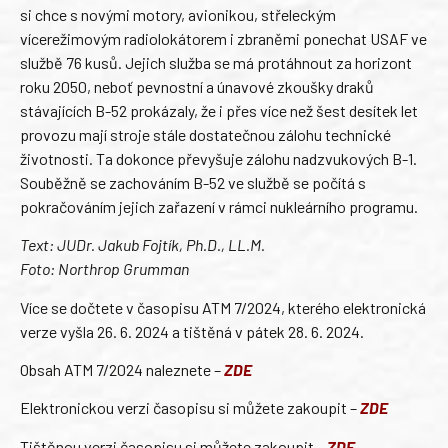
si chce s novými motory, avionikou, střeleckým
vícerežimovým radiolokátorem i zbraněmi ponechat USAF ve
službě 76 kusů. Jejich služba se má protáhnout za horizont
roku 2050, neboť pevnostní a únavové zkoušky draků
stávajících B-52 prokázaly, že i přes více než šest desítek let
provozu mají stroje stále dostatečnou zálohu technické
životnosti. Ta dokonce převyšuje zálohu nadzvukových B-1.
Souběžně se zachováním B-52 ve službě se počítá s
pokračováním jejich zařazení v rámci nukleárního programu.
Text: JUDr. Jakub Fojtík, Ph.D., LL.M.
Foto: Northrop Grumman
Více se dočtete v časopisu ATM 7/2024, kterého elektronická
verze vyšla 26. 6. 2024 a tištěná v pátek 28. 6. 2024.
Obsah ATM 7/2024 naleznete –
ZDE
Elektronickou verzi časopisu si můžete zakoupit –
ZDE
Tištěnou verzi časopisu si můžete zakoupit –
ZDE