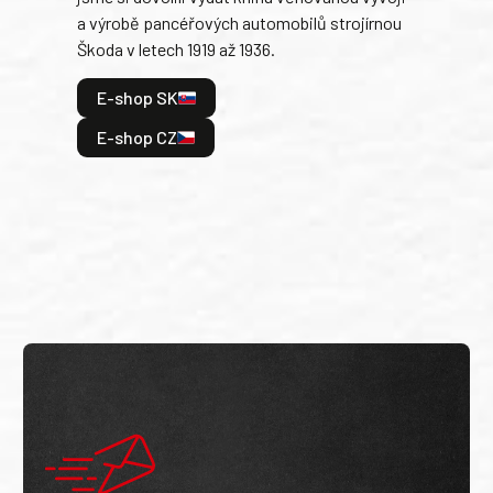
a výrobě pancéřových automobilů strojírnou
v lé
Škoda v letech 1919 až 1936.
tak 
hrdi
E-shop SK
je: 
odeh
E-shop CZ
bitv
E
E