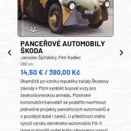
PANCEŘOVÉ AUTOMOBILY
ŠKODA
TA
Jaroslav Špitálský, Petr Kadlec
Ben
280 str.
352 s
14,50 € / 380,00 Kč
22
Okamžitě po vzniku republiky začaly Škodovy
Tank
závody v Plzni vyrábět bojové vozy pro
býva
československou armádu. Plzeňské
Rusk
konstrukční kanceláři se podařilo navrhnout
armá
jedinečné projekty pancéřových automobilů a
stře
v pozdější době i tanků. U příležitosti stého
při 
výročí výroby obrněného automobilu PA-II
blíz
jsme si dovolili vydat knihu věnovanou vývoji
tank