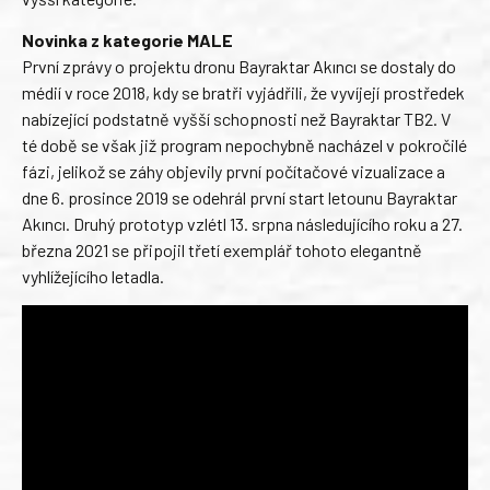
Novinka z kategorie MALE
První zprávy o projektu dronu Bayraktar Akıncı se dostaly do
médií v roce 2018, kdy se bratři vyjádřili, že vyvíjejí prostředek
nabízející podstatně vyšší schopnosti než Bayraktar TB2. V
té době se však již program nepochybně nacházel v pokročilé
fázi, jelikož se záhy objevily první počítačové vizualizace a
dne 6. prosince 2019 se odehrál první start letounu Bayraktar
Akıncı. Druhý prototyp vzlétl 13. srpna následujícího roku a 27.
března 2021 se připojil třetí exemplář tohoto elegantně
vyhlížejícího letadla.