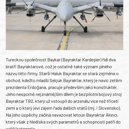
Tureckou společnost Baykar (Bayraktar Kardeşler) řídí dva
bratři Bayraktarové, což je ostatně také význam plného
názvu této firmy. Starší Haluk Bayraktar se stará zejména o
obchod, kdežto mladší Selçuk Bayraktar, který je navíc zetěm
prezidenta Erdoğana, pracuje především jako konstruktér.
Jeho nesporně nejznámějším dílem je bezpilotní bojový stroj
Bayraktar TB2, který už vstoupil do arzenálu více než třiceti
zemí a o který jeví zájem řada dalších států (mj. i Slovensko).
Na jeho úspěchy začíná navazovat letoun Bayraktar Akıncı,
který však z hlediska svých parametrů a schopností patří do
vyšší kategorie.