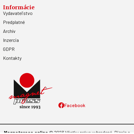
Informácie
Vydavateľstvo
Predplatné
Archív
Inzercia
GDPR
Kontakty
Facebook
Magnetpress.online
© 2023 Všetky práva vyhradené. Dizajn a