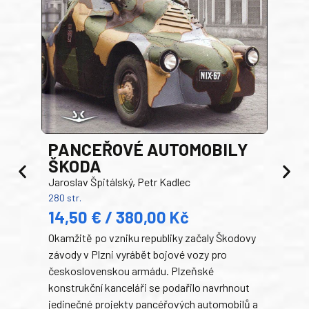
PANCEŘOVÉ AUTOMOBILY
ŠKODA
TA
Jaroslav Špitálský, Petr Kadlec
Ben
280 str.
352 s
14,50 € / 380,00 Kč
22
Okamžitě po vzniku republiky začaly Škodovy
Tank
závody v Plzni vyrábět bojové vozy pro
býva
československou armádu. Plzeňské
Rusk
konstrukční kanceláři se podařilo navrhnout
armá
jedinečné projekty pancéřových automobilů a
stře