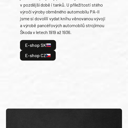
v pozdější době i tanků. U příležitosti stého
při 
výročí výroby obrněného automobilu PA-II
blíz
jsme si dovolili vydat knihu věnovanou vývoji
tank
a výrobě pancéřových automobilů strojírnou
v lé
Škoda v letech 1919 až 1936.
tak 
hrdi
E-shop SK
je: 
odeh
E-shop CZ
bitv
E
E