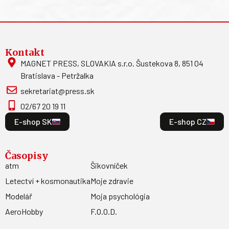
Kontakt
MAGNET PRESS, SLOVAKIA s.r.o. Šustekova 8, 851 04
Bratislava - Petržalka
sekretariat@press.sk
02/67 20 19 11
E-shop SK
E-shop CZ
Časopisy
atm
Šikovníček
Letectví + kosmonautika
Moje zdravie
Modelář
Moja psychológia
AeroHobby
F.O.O.D.