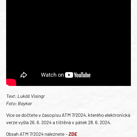
Text: Lukáš Visingr
Foto: Baykar
Více se dočtete v časopisu ATM 7/2024, kterého elektronická
verze vyšla 26. 6. 2024 a tištěná v pátek 28. 6. 2024.
Obsah ATM 7/2024 naleznete –
ZDE