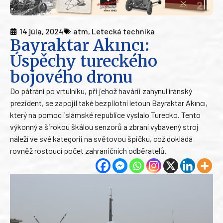
14 júla, 2024
atm
,
Letecká technika
Bayraktar Akıncı:
Úspěchy tureckého
bojového dronu
Do pátrání po vrtulníku, při jehož havárii zahynul íránský
prezident, se zapojil také bezpilotní letoun Bayraktar Akıncı,
který na pomoc islámské republice vyslalo Turecko. Tento
výkonný a širokou škálou senzorů a zbraní vybavený stroj
náleží ve své kategorii na světovou špičku, což dokládá
rovněž rostoucí počet zahraničních odběratelů.