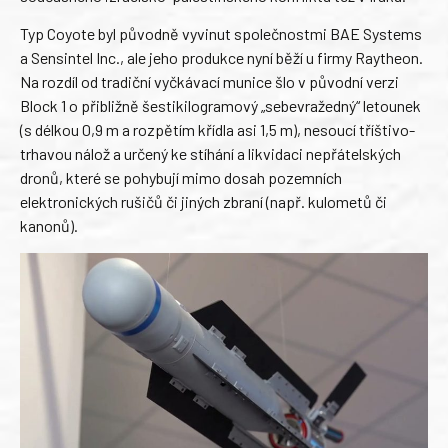
Typ Coyote byl původně vyvinut společnostmi BAE Systems
a Sensintel Inc., ale jeho produkce nyní běží u firmy Raytheon.
Na rozdíl od tradiční vyčkávací munice šlo v původní verzi
Block 1 o přibližně šestikilogramový „sebevražedný“ letounek
(s délkou 0,9 m a rozpětím křídla asi 1,5 m), nesoucí tříštivo-
trhavou nálož a určený ke stíhání a likvidaci nepřátelských
dronů, které se pohybují mimo dosah pozemních
elektronických rušičů či jiných zbraní (např. kulometů či
kanonů).