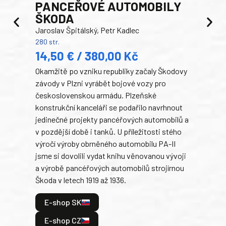
PANCEŘOVÉ AUTOMOBILY
ŠKODA
TA
Jaroslav Špitálský, Petr Kadlec
Ben
280 str.
352 s
14,50 € / 380,00 Kč
22
Okamžitě po vzniku republiky začaly Škodovy
Tank
závody v Plzni vyrábět bojové vozy pro
býva
československou armádu. Plzeňské
Rusk
konstrukční kanceláři se podařilo navrhnout
armá
jedinečné projekty pancéřových automobilů a
stře
v pozdější době i tanků. U příležitosti stého
při 
výročí výroby obrněného automobilu PA-II
blíz
jsme si dovolili vydat knihu věnovanou vývoji
tank
a výrobě pancéřových automobilů strojírnou
v lé
Škoda v letech 1919 až 1936.
tak 
hrdi
E-shop SK
je: 
odeh
E-shop CZ