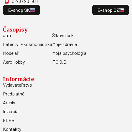
02/67 20 19 11
E-shop SK
E-shop CZ
Časopisy
atm
Šikovníček
Letectví + kosmonautika
Moje zdravie
Modelář
Moja psychológia
AeroHobby
F.O.O.D.
Informácie
Vydavateľstvo
Predplatné
Archív
Inzercia
GDPR
Kontakty