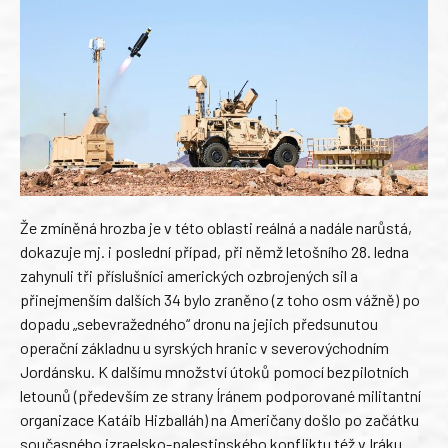
Že zmíněná hrozba je v této oblasti reálná a nadále narůstá,
dokazuje mj. i poslední případ, při němž letošního 28. ledna
zahynuli tři příslušníci amerických ozbrojených sil a
přinejmenším dalších 34 bylo zraněno (z toho osm vážně) po
dopadu „sebevražedného“ dronu na jejich předsunutou
operační základnu u syrských hranic v severovýchodním
Jordánsku. K dalšímu množství útoků pomocí bezpilotních
letounů (především ze strany Íránem podporované militantní
organizace Katáib Hizballáh) na Američany došlo po začátku
současného izraelsko-palestinského konfliktu též v Iráku.