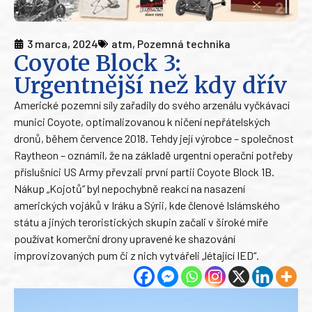
3 marca, 2024
atm
,
Pozemná technika
Coyote Block 3:
Urgentnější než kdy dřív
Americké pozemní síly zařadily do svého arzenálu vyčkávací
munici Coyote, optimalizovanou k ničení nepřátelských
dronů, během července 2018. Tehdy její výrobce – společnost
Raytheon – oznámil, že na základě urgentní operační potřeby
příslušníci US Army převzali první partii Coyote Block 1B.
Nákup „Kojotů“ byl nepochybně reakcí na nasazení
amerických vojáků v Iráku a Sýrii, kde členové Islámského
státu a jiných teroristických skupin začali v široké míře
používat komerční drony upravené ke shazování
improvizovaných pum či z nich vytvářeli „létající IED“.