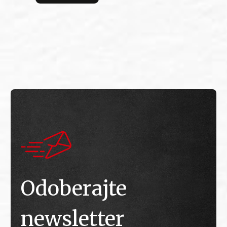
bitv
E
E
Odoberajte
newsletter