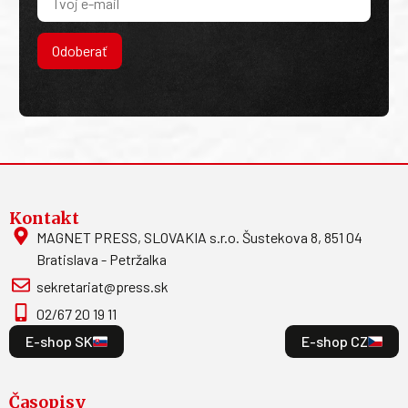
Odoberať
Kontakt
MAGNET PRESS, SLOVAKIA s.r.o. Šustekova 8, 851 04
Bratislava - Petržalka
sekretariat@press.sk
02/67 20 19 11
E-shop SK
E-shop CZ
Časopisy