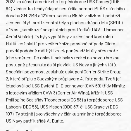
2023 za účasti amerického torpédoborce USS Carney (DDG
64). Jednotka tehdy údajně sestřelila pomocí PLŘS středního
dosahu SM-2MR a 127mm kanonu Mk.45 v blízkosti pobřeží
Jemenu čtyři protizemní střely s plochou dráhou letu (SPDL)
a 15 asi „kamikaze“ bezpilotních prostředků (UAV – Unmanned
Aerial Vehicle). Ty byly vypuštěny z území pod kontrolou
Hútíů, což platí i pro veškeré níže popsané případy. Cílem
pravděpodobně měl být Izrael, poněvadž letěly přes moře
jeho směrem. Do oblasti pak byla v reakci na novou hrozbu
postupně přesunuta další plavidla US Navy a jiných států.
Speciální pozornost zasluhuje uskupení Carrier Strike Group
2, které připlulo Suezským průplavem 4. listopadu. Tvoří jej
letadlová loď USS Dwight D. Eisenhower (CVN 69) třídy Nimitz
s leteckým křídlem CVW 3 (Carrier Air Wing), křižník USS
Philippine Sea třídy Ticonderoga (CG 58) a torpédoborce USS
Laboon (DDG 58), USS Mason (DDG 87) či USS Gravely (DDG
107). Ty stejně jako všechny v článku zmíněné torpédoborce
US Navy patří k třídě A. Burke.