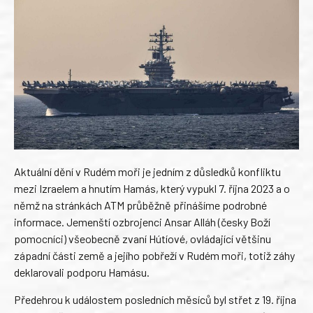
Aktuální dění v Rudém moři je jedním z důsledků konfliktu
mezi Izraelem a hnutím Hamás, který vypukl 7. října 2023 a o
němž na stránkách ATM průběžně přinášíme podrobné
informace. Jemenští ozbrojenci Ansar Alláh (česky Boží
pomocníci) všeobecně zvaní Hútíové, ovládající většinu
západní části země a jejího pobřeží v Rudém moři, totiž záhy
deklarovali podporu Hamásu.
Předehrou k událostem posledních měsíců byl střet z 19. října