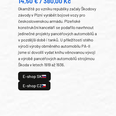
14,50 € / 380,00 Kč
22
Okamžitě po vzniku republiky začaly Škodovy
Tank
závody v Plzni vyrábět bojové vozy pro
býva
československou armádu. Plzeňské
Rusk
konstrukční kanceláři se podařilo navrhnout
armá
jedinečné projekty pancéřových automobilů a
stře
v pozdější době i tanků. U příležitosti stého
při 
výročí výroby obrněného automobilu PA-II
blíz
jsme si dovolili vydat knihu věnovanou vývoji
tank
a výrobě pancéřových automobilů strojírnou
v lé
Škoda v letech 1919 až 1936.
tak 
hrdi
E-shop SK
je: 
odeh
E-shop CZ
bitv
E
E