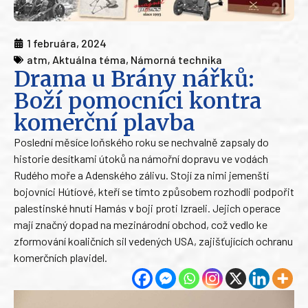
1 februára, 2024
atm
,
Aktuálna téma
,
Námorná technika
Drama u Brány nářků:
Boží pomocníci kontra
komerční plavba
Poslední měsíce loňského roku se nechvalně zapsaly do
historie desítkami útoků na námořní dopravu ve vodách
Rudého moře a Adenského zálivu. Stojí za nimi jemenští
bojovníci Hútíové, kteří se tímto způsobem rozhodli podpořit
palestinské hnutí Hamás v boji proti Izraeli. Jejich operace
mají značný dopad na mezinárodní obchod, což vedlo ke
zformování koaličních sil vedených USA, zajišťujících ochranu
komerčních plavidel.