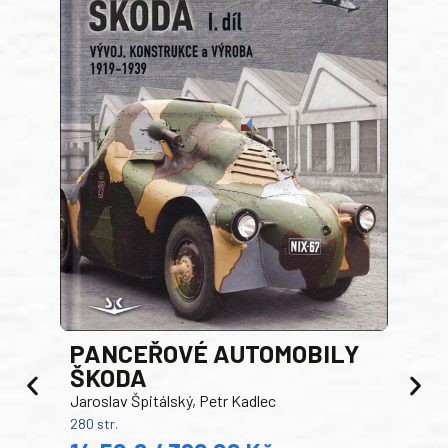
PANCEŘOVÉ AUTOMOBILY
ŠKODA
TA
Jaroslav Špitálský, Petr Kadlec
Ben
280 str.
352 s