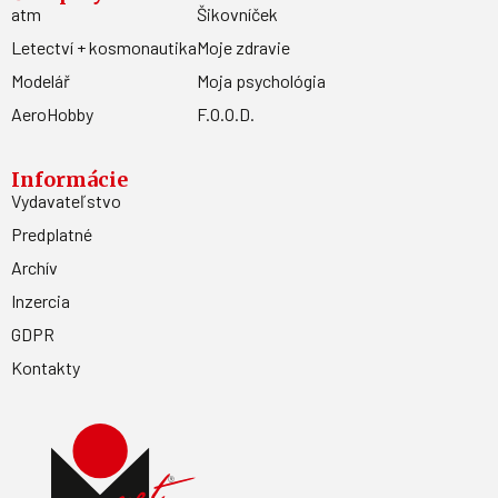
atm
Šikovníček
Letectví + kosmonautika
Moje zdravie
Modelář
Moja psychológia
AeroHobby
F.O.O.D.
Informácie
Vydavateľstvo
Predplatné
Archív
Inzercia
GDPR
Kontakty