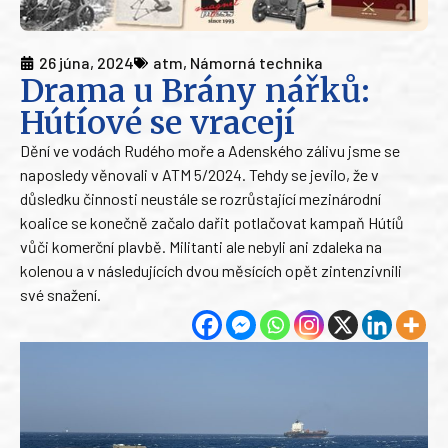
26 júna, 2024
atm
,
Námorná technika
Drama u Brány nářků:
Hútíové se vracejí
Dění ve vodách Rudého moře a Adenského zálivu jsme se
naposledy věnovali v ATM 5/2024. Tehdy se jevilo, že v
důsledku činnosti neustále se rozrůstající mezinárodní
koalice se konečně začalo dařit potlačovat kampaň Hútíů
vůči komerční plavbě. Militanti ale nebyli ani zdaleka na
kolenou a v následujících dvou měsících opět zintenzivnili
své snažení.