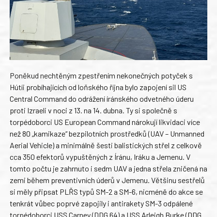
Poněkud nechtěným zpestřením nekonečných potyček s
Hútíi probíhajících od loňského října bylo zapojení sil US
Central Command do odrážení íránského odvetného úderu
proti Izraeli v noci z 13. na 14. dubna. Ty si společně s
torpédoborci US European Command nárokují likvidaci více
než 80 „kamikaze“ bezpilotních prostředků (UAV – Unmanned
Aerial Vehicle) a minimálně šesti balistických střel z celkově
cca 350 efektorů vypuštěných z Íránu, Iráku a Jemenu. V
tomto počtu je zahrnuto i sedm UAV a jedna střela zničená na
zemi během preventivních úderů v Jemenu. Většinu sestřelů
si měly připsat PLŘS typů SM-2 a SM-6, nicméně do akce se
tenkrát vůbec poprvé zapojily i antirakety SM-3 odpálené
torpédoborci USS Carney (DDG 64) a USS Arleigh Burke (DDG