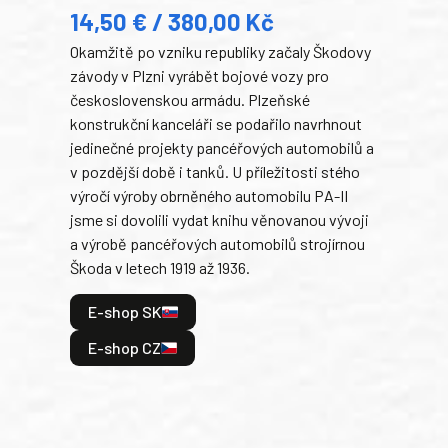
14,50 € / 380,00 Kč
22
Okamžitě po vzniku republiky začaly Škodovy
Tank
závody v Plzni vyrábět bojové vozy pro
býva
československou armádu. Plzeňské
Rusk
konstrukční kanceláři se podařilo navrhnout
armá
jedinečné projekty pancéřových automobilů a
stře
v pozdější době i tanků. U příležitosti stého
při 
výročí výroby obrněného automobilu PA-II
blíz
jsme si dovolili vydat knihu věnovanou vývoji
tank
a výrobě pancéřových automobilů strojírnou
v lé
Škoda v letech 1919 až 1936.
tak 
hrdi
E-shop SK
je: 
odeh
E-shop CZ
bitv
E
E