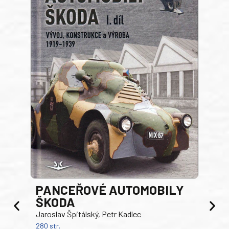
PANCEŘOVÉ AUTOMOBILY
ŠKODA
TA
Jaroslav Špitálský, Petr Kadlec
Ben
280 str.
352 s