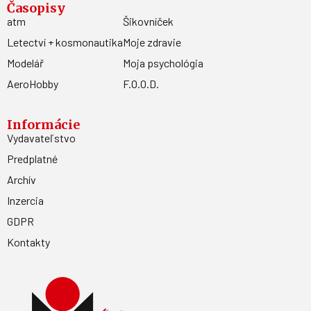
Časopisy
atm
Šikovníček
Letectví + kosmonautika
Moje zdravie
Modelář
Moja psychológia
AeroHobby
F.O.O.D.
Informácie
Vydavateľstvo
Predplatné
Archív
Inzercia
GDPR
Kontakty