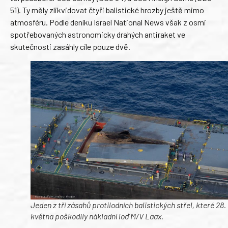
51). Ty měly zlikvidovat čtyři balistické hrozby ještě mimo
atmosféru. Podle deníku Israel National News však z osmi
spotřebovaných astronomicky drahých antiraket ve
skutečnosti zasáhly cíle pouze dvě.
Jeden z tří zásahů protilodních balistických střel, které 28.
května poškodily nákladní loď M/V Laax.