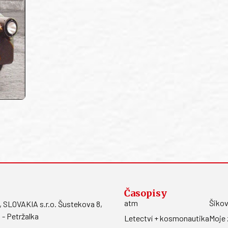
Časopisy
atm
Šikov
LOVAKIA s.r.o. Šustekova 8,
 - Petržalka
Letectví + kosmonautika
Moje 