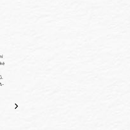
ni
ské
ů.
A-