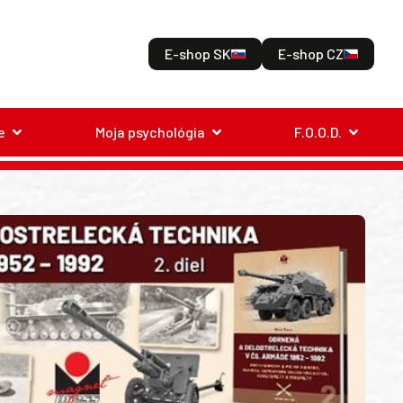
E-shop SK
E-shop CZ
e
Moja psychológia
F.O.O.D.