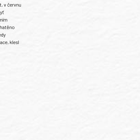
t, v červnu
byť
áním
 zhatěno
edy
ace, klesl