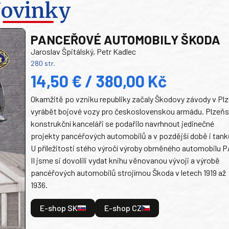
ovinky
PANCEŘOVÉ AUTOMOBILY ŠKODA
Jaroslav Špitálský, Petr Kadlec
280 str.
14,50 € / 380,00 Kč
Okamžitě po vzniku republiky začaly Škodovy závody v Plz
vyrábět bojové vozy pro československou armádu. Plzeň
konstrukční kanceláři se podařilo navrhnout jedinečné
projekty pancéřových automobilů a v pozdější době i tank
U příležitosti stého výročí výroby obrněného automobilu P
II jsme si dovolili vydat knihu věnovanou vývoji a výrobě
pancéřových automobilů strojírnou Škoda v letech 1919 až
1936.
E-shop SK
E-shop CZ