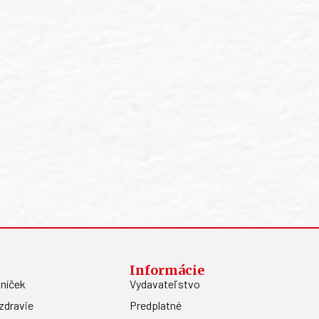
Informácie
níček
Vydavateľstvo
zdravie
Predplatné