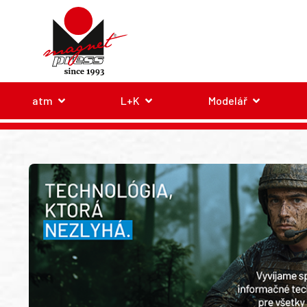
atm
L+K
Modelář