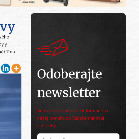
avy
ového
byly
řili na
Odoberajte
newsletter
Odoberajte najnovšie informácie o
našej ponuke do Vašej emailovej
schránky.