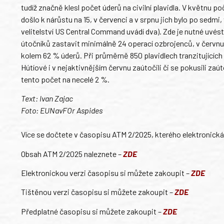
tudíž značně klesl počet úderů na civilní plavidla. V květnu p
došlo k nárůstu na 15, v červenci a v srpnu jich bylo po sedmi, v
velitelství US Central Command uvádí dva). Zde je nutné uvés
útočníků zastavit minimálně 24 operací ozbrojenců, v červnu 
kolem 62 % úderů. Při průměrně 850 plavidlech tranzitující
Hútíové i v nejaktivnějším červnu zaútočili či se pokusili za
tento počet na necelé 2 %.
Text: Ivan Zajac
Foto: EUNavFOr Aspides
Více se dočtete v časopisu ATM 2/2025, kterého elektronická ve
Obsah ATM 2/2025 naleznete –
ZDE
Elektronickou verzi časopisu si můžete zakoupit –
ZDE
Tištěnou verzi časopisu si můžete zakoupit –
ZDE
Předplatné časopisu si můžete zakoupit –
ZDE