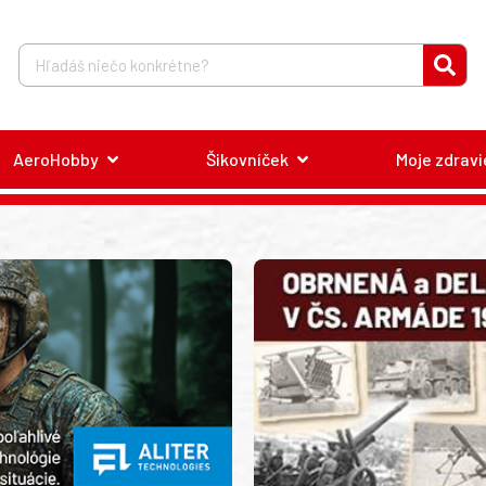
AeroHobby
Šikovníček
Moje zdravi