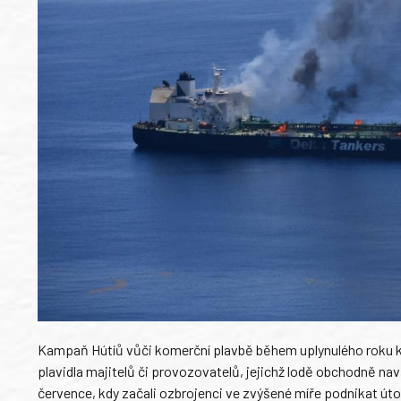
Kampaň Hútíů vůči komerční plavbě během uplynulého roku kulm
plavidla majitelů či provozovatelů, jejichž lodě obchodně nav
července, kdy začali ozbrojenci ve zvýšené míře podnikat úto