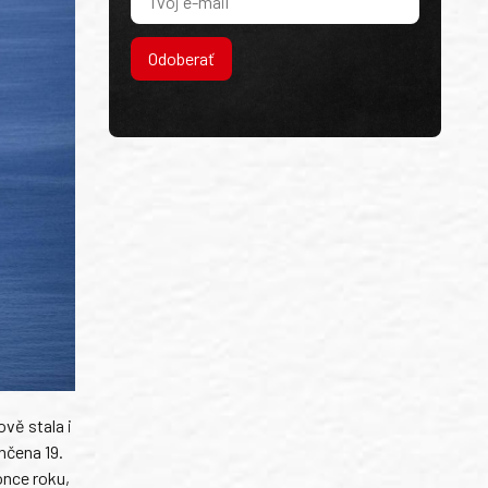
Odoberať
vě stala i
nčena 19.
once roku,