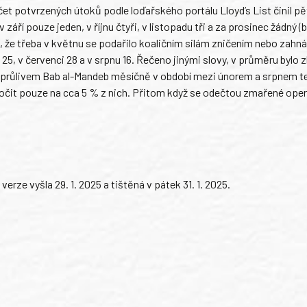
očet potvrzených útoků podle loďařského portálu Lloyd’s List činil pě
 září pouze jeden, v říjnu čtyři, v listopadu tři a za prosinec žádný (
t, že třeba v květnu se podařilo koaličním silám zničením nebo zahn
25, v červenci 28 a v srpnu 16. Řečeno jinými slovy, v průměru bylo
ch průlivem Bab al-Mandeb měsíčně v období mezi únorem a srpnem t
útočit pouze na cca 5 % z nich. Přitom když se odečtou zmařené oper
rze vyšla 29. 1. 2025 a tištěná v pátek 31. 1. 2025.