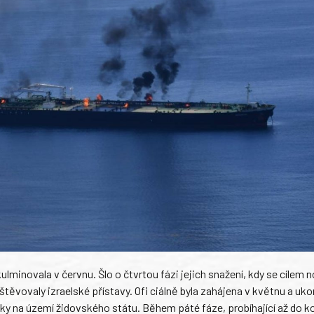
inovala v červnu. Šlo o čtvrtou fázi jejich snažení, kdy se cílem no
štěvovaly izraelské přístavy. Ofi ciálně byla zahájena v květnu a uko
ky na území židovského státu. Během páté fáze, probíhající až do k