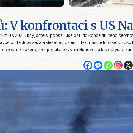
: V konfrontaci s US N
ATM 07/2024, kdy jsme si popsali události do konce druhého červn
lavbě od té doby začala klesat a poslední dva měsíce loňského roku 
tečnosti, že ozbrojenci populárně zvaní Hútíové se bezostyšně zamě